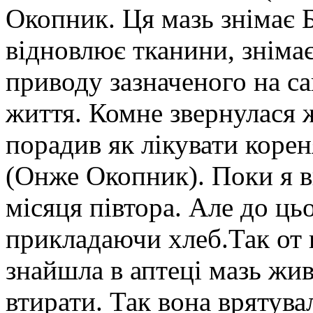
Окопник. Ця мазь знімає Б
відновлює тканини, знімає
приводу зазначеного на са
життя. Комне звернулася 
порадив як лікувати ко
(Онже Окопник). Поки я в
місяця півтора. Але до ць
прикладаючи хлеб.Так от 
знайшла в аптеці мазь жив
втирати. Так вона врятувал