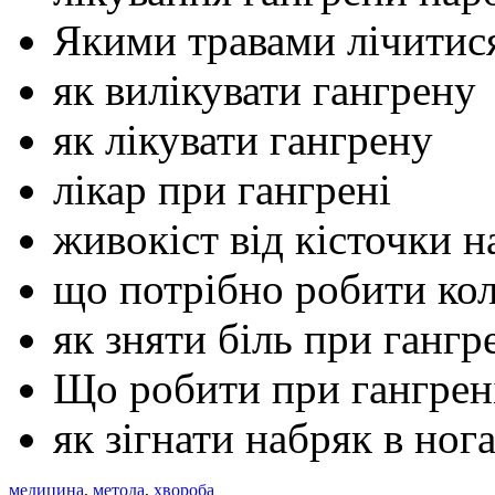
Якими травами лічитися
як вилікувати гангрену
як лікувати гангрену
лікар при гангрені
живокіст від кісточки н
що потрібно робити кол
як зняти біль при гангр
Що робити при гангрен
як зігнати набряк в ног
медицина
,
метода
,
хвороба