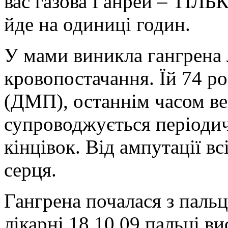
вас газова Ганрей – ТІЛЬ
йде на одиниці годин.
У мами виникла гангрена л
кровопостачання. Їй 74 р
(ДМП), останнім часом ве
супроводжується періоди
кінцівок. Від ампутації вс
серця.
Гангрена почалася з пальц
лікарні 18.10.09 пальці в