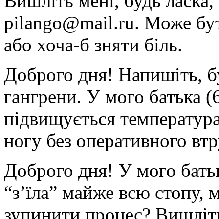
Вишліть мені, будь ласка,
pilango@mail.ru. Може бут
або хоча-б зняти біль.
Доброго дня! Напишіть, бу
гангрени. У мого батька (
підвищується температура
ногу без оперативного вт
Доброго дня! У мого бать
“з’їла” майже всю стопу,
зупинити процес? Вишліть