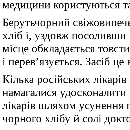
медицини користуються т
Беруть
чорний свіжовипеч
хліб і, уздовж посоливши
місце обкладається товст
і перев’язується. Засіб це
Кілька російських лікарі
намагалися удосконалити 
лікарів шляхом усунення 
чорного хлібу й солі докт