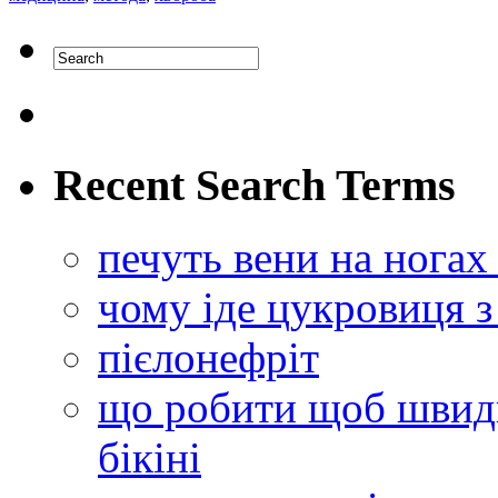
Recent Search Terms
печуть вени на ногах
чому іде цукровиця з
пієлонефріт
що робити щоб швидк
бікіні