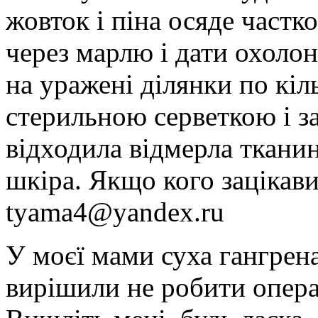
жовток і піна осяде частк
через марлю і дати охоло
на уражені ділянки по кіл
стерильною серветкою і з
відходила відмерла тканин
шкіра. Якщо кого зацікав
tyama4@yandex.ru
У моєї мами суха гангрена
вирішили не робити опера