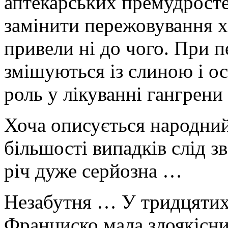
аптекарських премудросте
замінити пережовування хл
привели ні до чого. При п
змішуються із слиною і ос
роль у лікуванні гангрени 
Хоча описується народний 
більшості випадків слід зв
річ дуже серйозна …
Незабутня … У тридцятих 
Франциско мала злоякісни