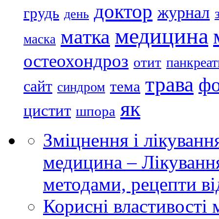
доктор
журнал
грудь
день
медицина
матка
маска
остеохондроз
отит
панкреат
трава
ф
сайт
тема
синдром
як
цистит
шпора
Зміцнення і лікуванн
медицина – Лікуванн
методами, рецепти ві
Корисні властивості 