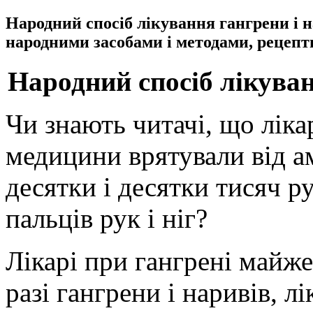
Народний спосіб лікування гангрени і 
народними засобами і методами, рецепти
Народний спосіб лікуван
Чи знають читачі, що ліка
медицини врятували від а
десятки і десятки тисяч рук
пальців рук і ніг?
Лікарі при гангрені майж
разі гангрени і наривів, л