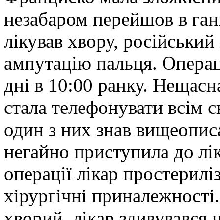
незабаром перейшов в ганг
лікував хвору, російський
ампутацію пальця. Операц
дні в 10:00 ранку. Нещасн
стала телефонувати всім с
один з них знав вищеописа
негайно приступила до лі
операції лікар простерилі
хірургічні приналежності.
хворий, лікар здивувався