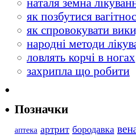
наталя земна лікуван
як позбутися вагітнос
як спровокувати вик
народні методи лікув
ловлять корчі в ногах
захрипла що робити
Позначки
вен
артрит
бородавка
аптека