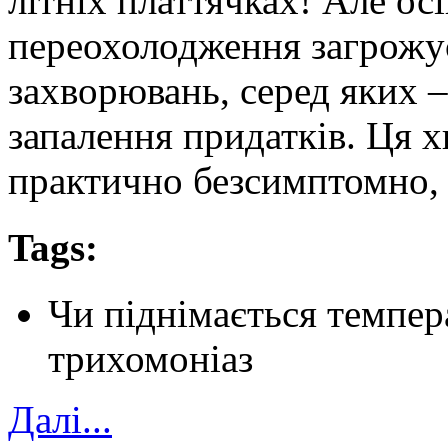
літніх платтячках! Але осі
переохолодження загрож
захворювань, серед яких –
запалення придатків. Ця 
практично безсимптомно,
Tags:
Чи піднімається темпер
трихомоніаз
Далi...