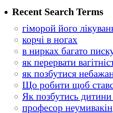
Recent Search Terms
гіморой його лікуван
корчі в ногах
в нирках багато писк
як перервати вагітні
як позбутися небажан
Що робити щоб ставс
Як позбутись дитини 
професор неумивакін