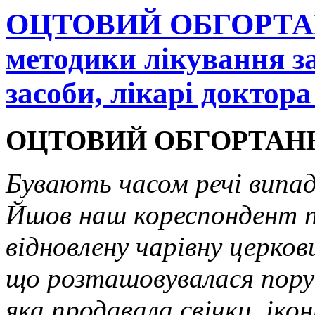
ОЦТОВИЙ ОБГОРТАН
методики лікування з
засоби, лікарі доктор
ОЦТОВИЙ ОБГОРТАНН
Бувають часом речі випадк
Йшов наш кореспондент п
відновлену чарівну церковц
що розташовувалася поруч
яка продавала свічки, іко