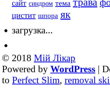
трава
ф
сайт
тема
синдром
як
цистит
шпора
загрузка...
© 2018
Mій Лікар
Powered by
WordPress
| D
to
Perfect Slim
,
removal ski