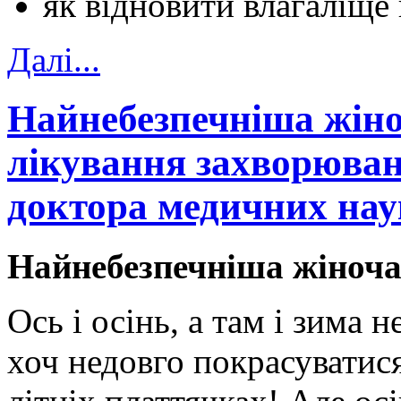
як відновити влагаліще 
Далi...
Найнебезпечніша жіно
лікування захворювань
доктора медичних нау
Найнебезпечніша жіноча
Ось і осінь, а там і зима н
хоч недовго покрасуватися