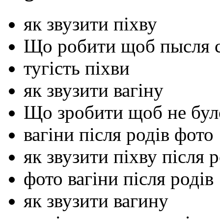
як звузити піхву
Що робити щоб пысля с
тугість піхви
як звузити вагіну
Що зробити щоб не бул
вагіни після родів фото
як звузити піхву після р
фото вагіни після родів
як звузити вагину