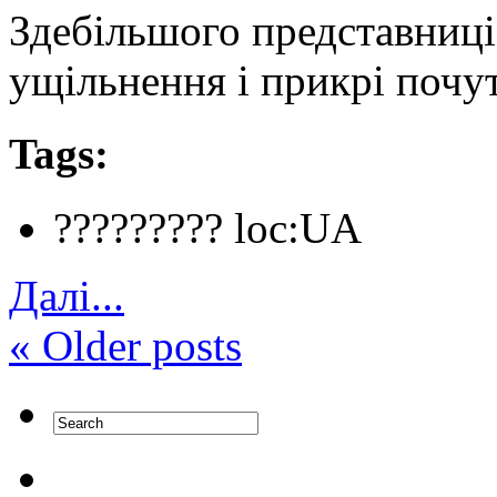
Здебільшого представниці
ущільнення і прикрі почу
Tags:
????????? loc:UA
Далi...
«
Older posts