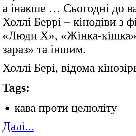
а інакше … Сьогодні до ва
Холлі Беррі – кінодіви з 
«Люди Х», «Жінка-кішка»,
зараз» та іншим.
Холлі Бері, відома кінозір
Tags:
кава проти целюліту
Далi...