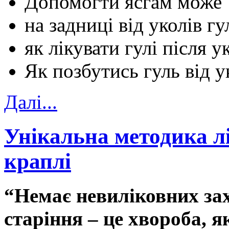
Допомогти ясгам може
на задниці від уколів г
як лікувати гулі після у
Як позбутись гуль від у
Далi...
Унікальна методика л
краплі
“Немає невиліковних за
старіння – це хвороба, я