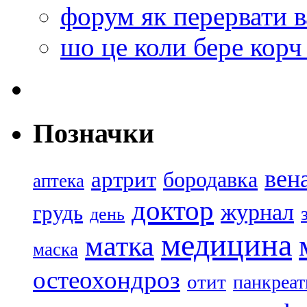
форум як перервати в
шо це коли бере корч 
Позначки
вен
артрит
бородавка
аптека
доктор
журнал
грудь
день
медицина
матка
маска
остеохондроз
отит
панкреат