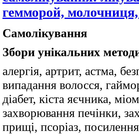
гемморой, молочниця, 
Самолікування
Збори унікальних метод
алергія, артрит, астма, бе
випадання волосся, гаймор
діабет, кіста яєчника, міо
захворювання печінки, за
прищі, псоріаз, посилення