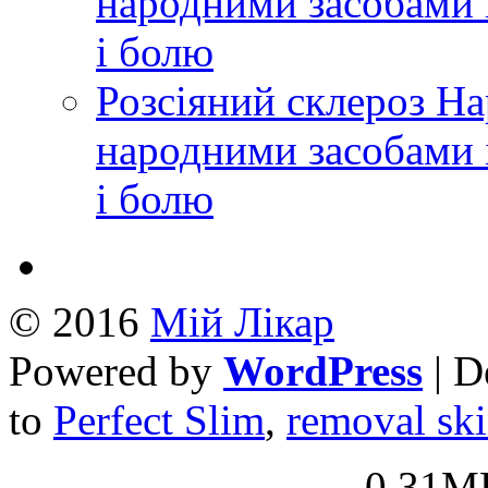
народними засобами і
і болю
Розсіяний склероз Н
народними засобами і
і болю
© 2016
Mій Лікар
Powered by
WordPress
| D
to
Perfect Slim
,
removal ski
_0.31MB