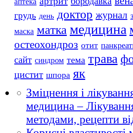
вен
артрит
бородавка
аптека
доктор
журнал
грудь
день
медицина
матка
маска
остеохондроз
отит
панкреат
трава
ф
сайт
тема
синдром
як
цистит
шпора
Зміцнення і лікуванн
медицина – Лікуванн
методами, рецепти ві
Корисні властивості 