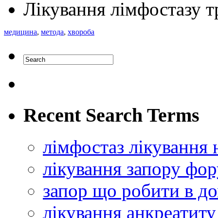
Лікування лімфостазу т
медицина
,
метода
,
хвороба
Recent Search Terms
лімфостаз лікування
лікування запору фо
запор що робити в д
лікування анкреатит