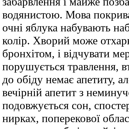
забарвлення і майже позба
водянистою. Мова покрив
очні яблука набувають на
колір. Хворий може отхарк
бронхітом, і відчувати мер
порушується травлення, вт
до обіду немає апетиту, а
вечірній апетит з немину
подовжується сон, спосте
нирках, поперекової облас