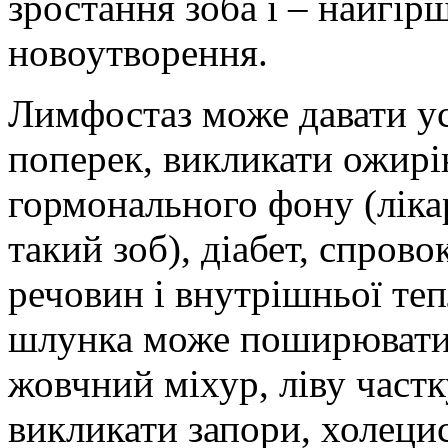
зростання зоба і – найгі
новоутворення.
Лимфостаз може давати ус
поперек, викликати ожирі
гормонального фону (лікар
такий зоб), діабет, спро
речовин і внутрішньої теп
шлунка може поширюватис
жовчний міхур, ліву частк
викликати запори, холеци