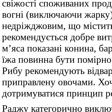
свіжості споживаних проду
вогні (виключаючи жарку)
недріжджовим, що містить
рекомендується добре вит
м’яса показані конина, ба
їжа повинна бути помірно 
Рибу рекомендують відва
приправлену овочами. Хоч
дотримуватися принцип ро
Раджу категорично виключ