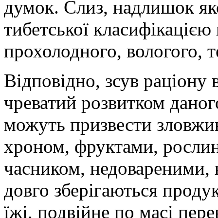
думок. Слиз, надлишок яко
тибетської класифікацією 
прохолодного, вологого, 
Відповідно, зсув раціону 
чреватий розвитком даног
можуть призвести зловжи
хроном, фруктами, росли
часником, недовареними, 
довго зберігаються продук
їжі, подвійне по масі пер