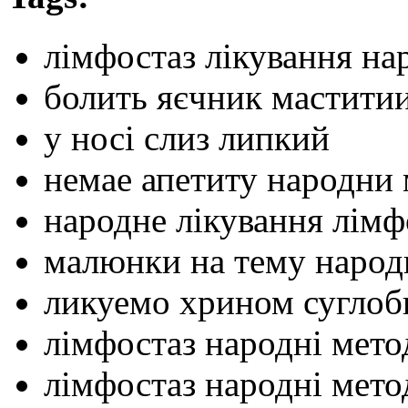
лімфостаз лікування н
болить яєчник мастити
у носі слиз липкий
немае апетиту народни
народне лікування лімф
малюнки на тему народн
ликуемо хрином суглоб
лімфостаз народні мето
лімфостаз народні мето