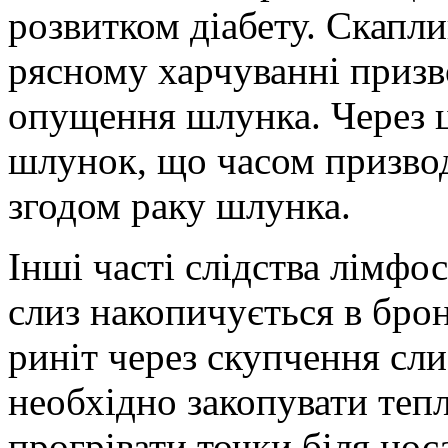
розвитком діабету. Скапл
рясному харчуванні призв
опущення шлунка. Через ц
шлунок, що часом призвод
згодом раку шлунка.
Інші часті слідства лімфос
слиз накопичується в брон
риніт через скупчення сли
необхідно закопувати теп
прогрівати точки біля но