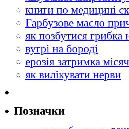
книги по медицині с
Гарбузове масло при
як позбутися грибка 
вугрі на бороді
ерозія затримка міся
як вилікувати нерви
Позначки