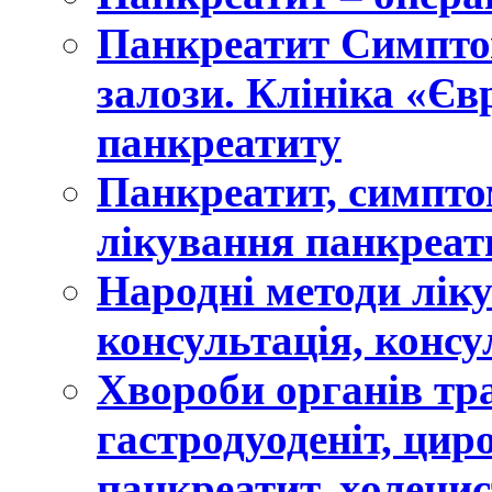
Панкреатит Симптом
залози. Клініка «Єв
панкреатиту
Панкреатит, симптом
лікування панкреат
Народні методи лік
консультація, консу
Хвороби органів тра
гастродуоденіт, цир
панкреатит, холецис