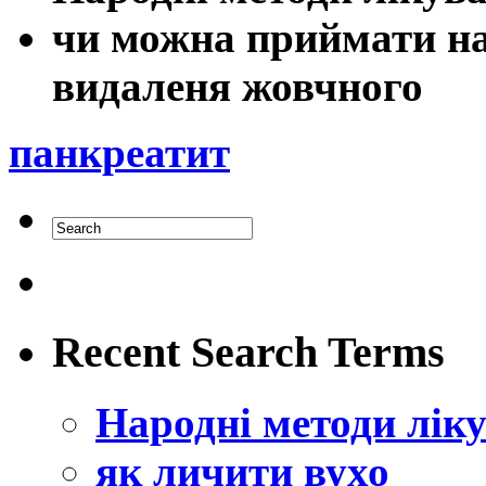
чи можна приймати на
видаленя жовчного
панкреатит
Recent Search Terms
Народні методи лік
як личити вухо