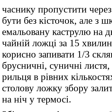
часнику пропустити через
бути без кісточок, але з 
емальовану каструлю на д
чайній ложці за 15 хвилин
корисно запивати 1/3 скля
брусничні, суничні листя,
рильця в рівних кількостя
столову ложку збору зали
на ніч у термосі.