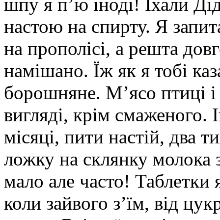
шпу я п’ю іноді! Їхали Ді
настою на спирту. Я запита
на прополісі, а решта до
намішано. Їж як я тобі каз
борошняне. М’ясо птиці і
вигляді, крім смаженого. І
місяці, пити настій, два 
ложку на склянку молока з
мало але часто! Таблетки 
коли зайвого з’їм, від ц