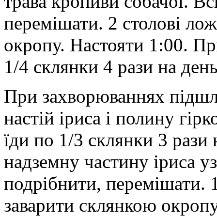
трава кропиви собачої. Вс
перемішати. 2 столові ло
окропу. Настояти 1:00. П
1/4 склянки 4 рази на день
При захворюваннях підшл
настій іриса і полину гір
їди по 1/3 склянки 3 рази 
надземну частину іриса уз
подрібнити, перемішати. 
заварити склянкою окропу,