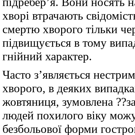
підребер’я. Вони носять н
хворі втрачають свідоміст
смертю хворого тільки че
підвищується в тому випа
гнійний характер.
Часто з’являється нестри
хворого, в деяких випадк
жовтяниця, зумовлена ??з
людей похилого віку можу
безбольової форми гостро