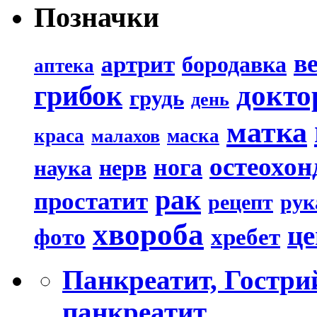
Позначки
в
артрит
бородавка
аптека
докто
грибок
грудь
день
матка
краса
маска
малахов
остеохон
нога
наука
нерв
рак
простатит
рецепт
рук
хвороба
це
хребет
фото
Панкреатит, Гостри
панкреатит