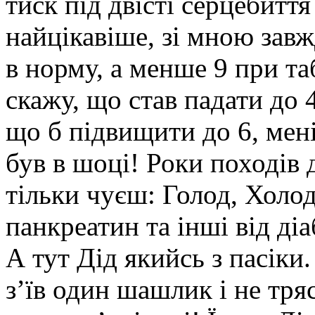
тиск під двісті серцебиття
найцікавіше, зі мною зав
в норму, а менше 9 при та
скажу, що став падати до 4
що б підвищити до 6, мені
був в шоці! Роки походів д
тільки чуєш: Голод, Холод
панкреатин та інші від діа
А тут Дід якийсь з пасіки.
з’їв один шашлик і не тря