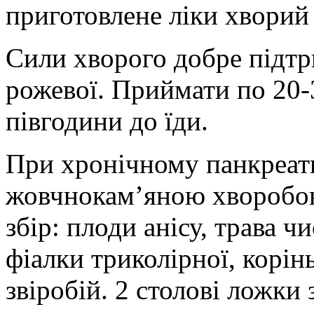
приготовлене ліки хворий 
Сили хворого добре підтр
рожевої. Приймати по 20-3
півгодини до їди.
При хронічному панкреат
жовчнокам’яною хворобо
збір: плоди анісу, трава ч
фіалки триколірної, корін
звіробій. 2 столові ложки