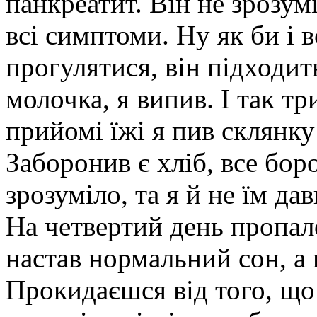
панкреатит. Він не зрозум
всі симптоми. Ну як би і 
прогулятися, він підходит
молочка, я випив. І так т
прийомі їжі я пив склянк
Заборонив є хліб, все бор
зрозуміло, та я й не їм дав
На четвертий день пропало
настав нормальний сон, а 
Прокидаєшся від того, що