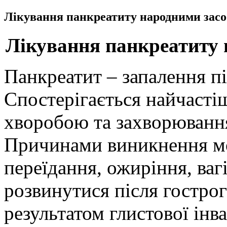
Лікування панкреатиту народними засо
Лікування панкреатиту
Панкреатит – запалення п
Спостерігається найчасті
хворобою та захворюванн
Причинами виникнення мо
переїдання, ожиріння, ваг
розвинутися після гострог
результатом глистової інв