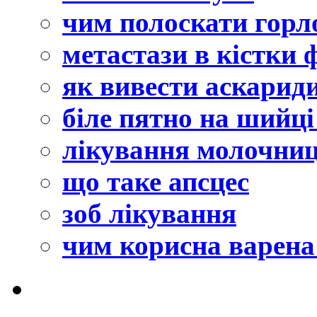
чим полоскати горл
метастази в кістки
як вивести аскарид
біле пятно на шийц
лікування молочниц
що таке апсцес
зоб лікування
чим корисна варена