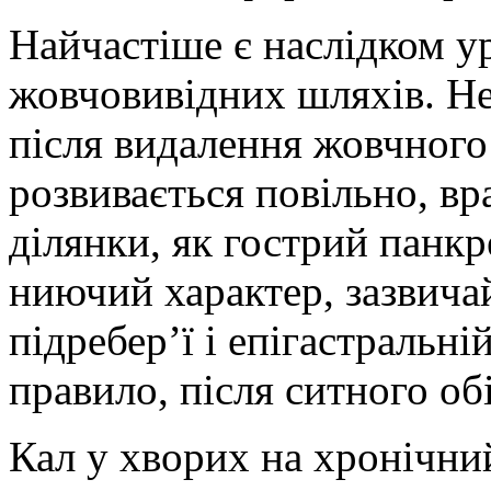
Найчастіше є наслідком у
жовчовивідних шляхів. Н
після видалення жовчного
розвивається повільно, вр
ділянки, як гострий панкр
ниючий характер, зазвича
підребер’ї і епігастральні
правило, після ситного об
Кал у хворих на хронічни