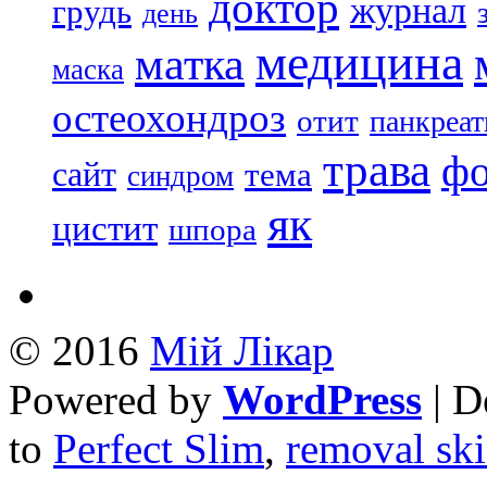
доктор
журнал
грудь
день
медицина
матка
маска
остеохондроз
отит
панкреат
трава
ф
сайт
тема
синдром
як
цистит
шпора
© 2016
Mій Лікар
Powered by
WordPress
| D
to
Perfect Slim
,
removal ski