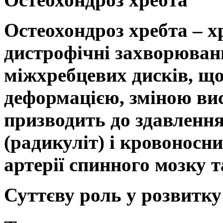
Остеохондроз хребта
– х
дистрофічні захворюван
міжхребцевих дисків, що
деформацією, зміною ви
призводить до здавленн
(радикуліт) і кровоносних
артерії спинного мозку та
Суттєву роль у розвитк