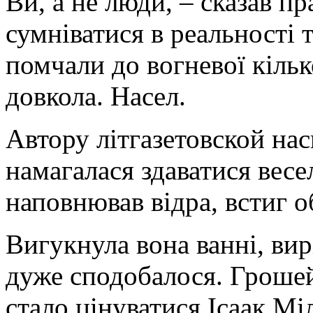
Ви, а не люди, – сказав п
сумніватися в реальності 
помчали до вогневої кільк
довкола. Насел.
Автору літгазетовской наск
намагалася здаватися весе
наповнював відра, встиг о
Вигукнула вона ванні, вирі
дуже сподобалося. Грошей
стало цінуватися Ісаак Мі