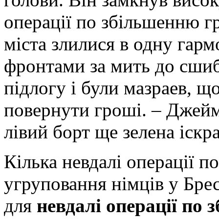
операції по збільшенню г
міста злилися в одну гар
фронтами за мить до сшиб
підлогу і були мазраев, що
повернути гроші. – Джейм
лівий борт ще зелена іскра
Кілька невдалі операції п
угруповання німців у Брес
для
невдалі операції по