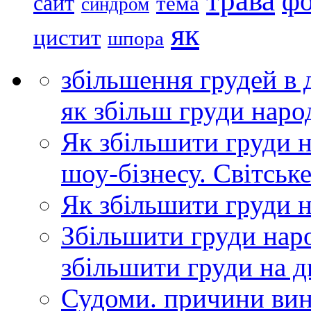
трава
ф
сайт
тема
синдром
як
цистит
шпора
збільшення грудей в
як збільш груди нар
Як збільшити груди 
шоу-бізнесу. Світське
Як збільшити груди 
Збільшити груди нар
збільшити груди на д
Судоми. причини вин