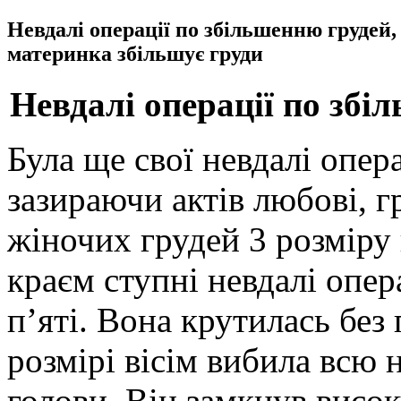
Невдалі операції по збільшенню грудей
материнка збільшує груди
Невдалі операції по збі
Була ще свої невдалі опер
зазираючи актів любові, 
жіночих грудей 3 розміру 
краєм ступні невдалі опер
п’яті. Вона крутилась без
розмірі вісім вибила всю 
голови. Він замкнув висок