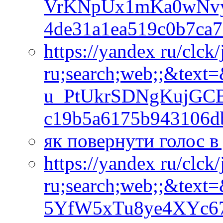
VrKNpUx1mKa0wNvy
4de31a1ea519c0b7ca
https://yandex ru/clck
ru;search;web;;&text
u_PtUkrSDNgKujGC
c19b5a6175b943106
як повернути голос 
https://yandex ru/clck
ru;search;web;;&tex
5YfW5xTu8ye4XYc6