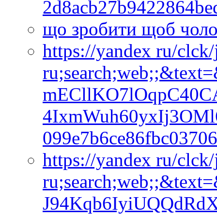
2d8acb27b9422864be
що зробити щоб чоло
https://yandex ru/clck
ru;search;web;;&text
mECllKO7lOqpC40CA
4IxmWuh60yxIj3OM
099e7b6ce86fbc0370
https://yandex ru/clck
ru;search;web;;&text
J94Kqb6IyiUQQdRdX