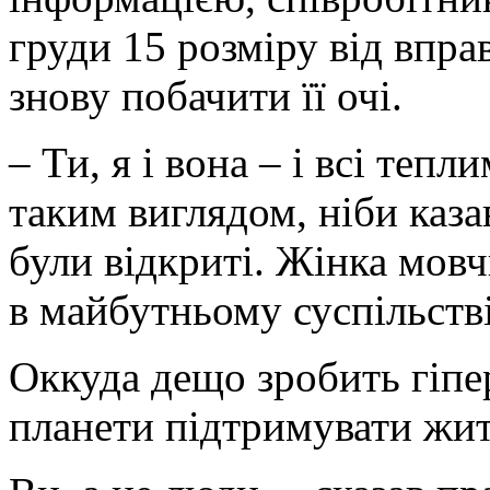
груди 15 розміру від впра
знову побачити її очі.
– Ти, я і вона – і всі теп
таким виглядом, ніби каз
були відкриті. Жінка мовч
в майбутньому суспільстві
Оккуда дещо зробить гіпе
планети підтримувати житт