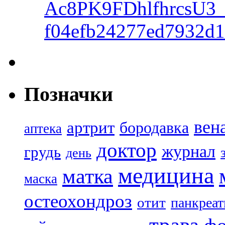
Ac8PK9FDhlfhrcsU
f04efb24277ed7932d
Позначки
вен
артрит
бородавка
аптека
доктор
журнал
грудь
день
медицина
матка
маска
остеохондроз
отит
панкреат