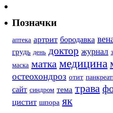
Позначки
вен
артрит
бородавка
аптека
доктор
журнал
грудь
день
медицина
матка
маска
остеохондроз
отит
панкреат
трава
ф
сайт
тема
синдром
як
цистит
шпора