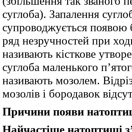
(збільшення так званого 
суглоба). Запалення сугло
супроводжується появою б
ряд незручностей при ход
називають кісткове утворе
суглоба маленького п’ятог
називають мозолем. Відрі
мозолів і бородавок відсу
Причини появи натопти
Найчастіше натоптиші з