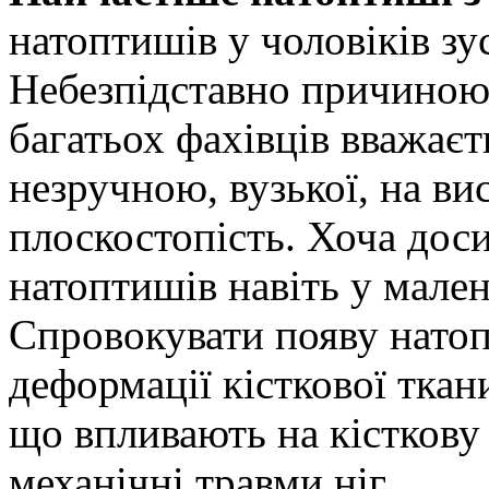
натоптишів у чоловіків зус
Небезпідставно причиною
багатьох фахівців вважає
незручною, вузької, на ви
плоскостопість. Хоча доси
натоптишів навіть у мален
Спровокувати появу нато
деформації кісткової ткан
що впливають на кісткову 
механічні травми ніг.