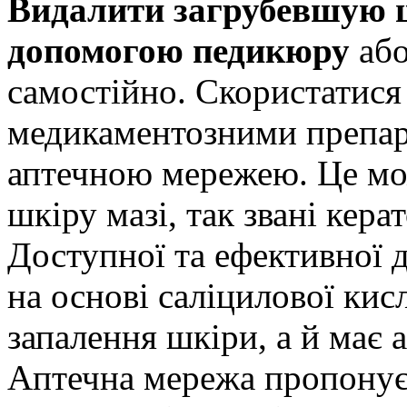
Видалити загрубевшую 
допомогою педикюру
аб
самостійно. Скористатис
медикаментозними препа
аптечною мережею. Це м
шкіру мазі, так звані кера
Доступної та ефективної д
на основі саліцилової кис
запалення шкіри, а й має 
Аптечна мережа пропонує 