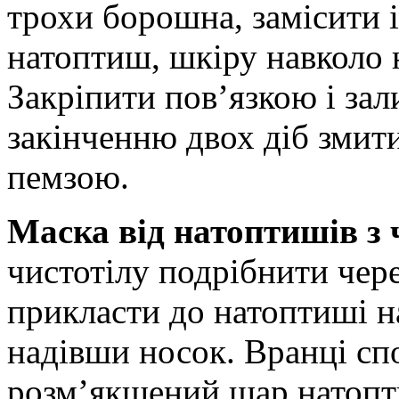
трохи борошна, замісити 
натоптиш, шкіру навколо 
Закріпити пов’язкою і зал
закінченню двох діб змит
пемзою.
Маска від натоптишів з
чистотілу подрібнити чер
прикласти до натоптиші н
надівши носок. Вранці сп
розм’якшений шар натопт