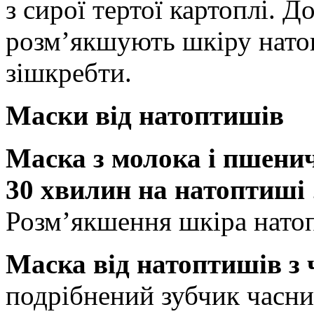
з сирої тертої картоплі. Д
розм’якшують шкіру натоп
зішкребти.
Маски від натоптишів
Маска з молока і пшени
30 хвилин на натоптиші
Розм’якшення шкіра натоп
Маска від натоптишів з
подрібнений зубчик часни