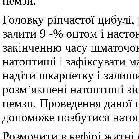
пемзи.
Головку ріпчастої цибулі,
залити 9 -% оцтом і насто
закінченню часу шматочок
натоптиші і зафіксувати 
надіти шкарпетку і залиши
розм’якшені натоптиші зі
пемзи. Проведення даної 
допоможе позбутися нато
Розмочити в кефірі житні 