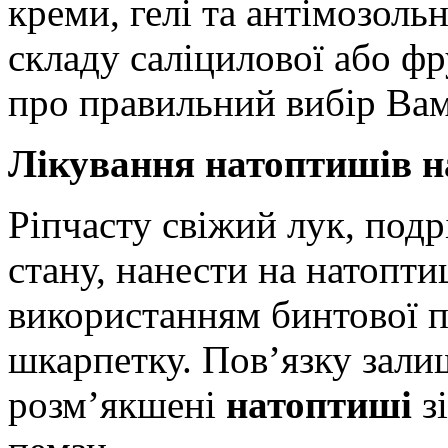
креми, гелі та антімозоль
складу саліцилової або фр
про правильний вибір Ва
Лікування натоптишів 
Ріпчасту свіжий лук, под
стану, нанести на натоптиш
використанням бинтової п
шкарпетку. Пов’язку зали
розм’якшені
натоптиші
з