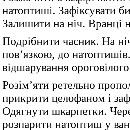
натоптиші. Зафіксувати б
Залишити на ніч. Вранці 
Подрібнити часник. На ні
пов’язкою, до натоптишів
відшарування ороговілого
Розім’яти ретельно пропол
прикрити целофаном і заф
Одягнути шкарпетки. Чере
розпарити натоптиш у ва