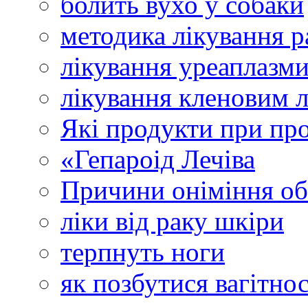
болить вухо у собаки
методика лікування 
лікування уреаплазм
лікування кленовим 
Які продукти при про
«Гепароід Лечіва
Причини оніміння об
ліки від раку шкіри
терпнуть ноги
як позбутися вагітнос