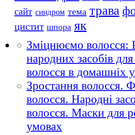
трава
ф
сайт
тема
синдром
як
цистит
шпора
Зміцнюємо волосся: 
народних засобів для
волосся в домашніх у
Зростання волосся. Ф
волосся. Народні зас
волосся. Маски для р
умовах