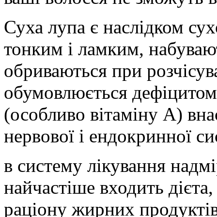
Суха лупа є наслідком сух
тонким і ламким, набуваю
обриваються при розчісува
обумовлюється дефіцитом 
(особливо вітаміну А) вн
нервової і ендокринної си
в систему лікування надм
найчастіше входить дієта
раціону жирних продуктів,