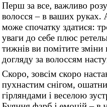
Перш за все, важливо розу
волосся – в ваших руках. 
може спочатку здатися: тр
уваги до себе плюс ретель
тижнів ви помітите зміни
догляду за волоссям насту
Скоро, зовсім скоро настан
пухнастим снігом, ошатн
гірляндами і веселою зус
Буяння фарб і емоцій – в 