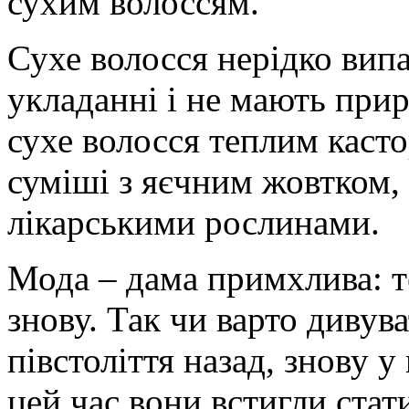
сухим волоссям.
Сухе волосся нерідко вип
укладанні і не мають при
сухе волосся теплим каст
суміші з яєчним жовтком,
лікарськими рослинами.
Мода – дама примхлива: т
знову. Так чи варто дивува
півстоліття назад, знову у
цей час вони встигли стат