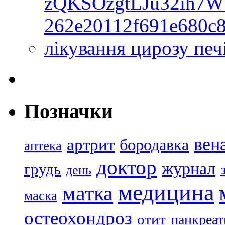
zQKSOzgtLJu32ih7W
262e20112f691e680c
лікування цирозу пе
Позначки
вен
артрит
бородавка
аптека
доктор
журнал
грудь
день
медицина
матка
маска
остеохондроз
отит
панкреат