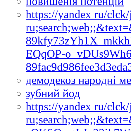
повишенія потенцій
https://yandex ru/clck
ru;search;web;;&text
89kfy73zYh1X_mkk
EQqOP-o_vDUs9Wh
89fac9d986fee3d3ed
демодекоз народні ме
зубний йод
https://yandex ru/clck
ru;search;web;;&text