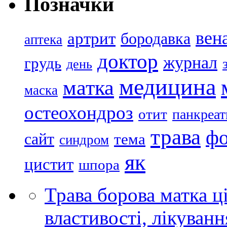
Позначки
вен
артрит
бородавка
аптека
доктор
журнал
грудь
день
медицина
матка
маска
остеохондроз
отит
панкреат
трава
ф
сайт
тема
синдром
як
цистит
шпора
Трава борова матка ці
властивості, лікуванн