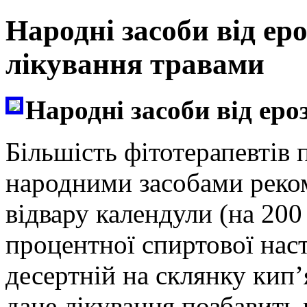
Народні засоби від ер
лікування травами
Народні засоби від еро
Більшість фітотерапевтів 
народними засобами реко
відвару календули (на 200 
процентної спиртової нас
десертній на склянку кип’
дане лікування позбавить ва