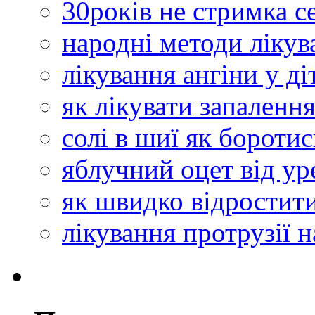
30років не стримка с
народні методи лікув
лікування ангіни у д
як лікувати запалення
солі в шиї як боротис
яблучний оцет від ур
як швидко відростит
лікування протрузії