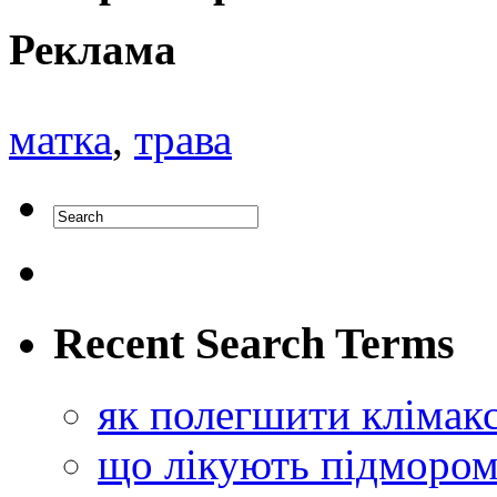
Реклама
матка
,
трава
Recent Search Terms
як полегшити клімак
що лікують підморо