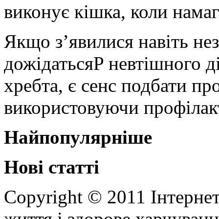
виконує кішка, коли намаг
Якщо з’явилися навіть незн
дожідатьсяP невтішного ді
хребта, є сенс подбати про
використовуючи профілак
Найпопулярніше
Нові статті
Copyright © 2011 Інтерне
життя і здорове харчування