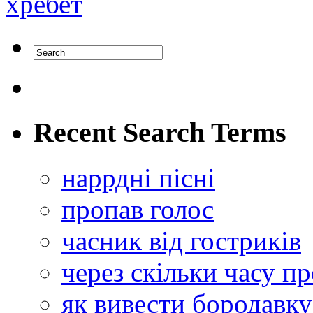
хребет
Recent Search Terms
наррдні пісні
пропав голос
часник від гостриків
через скільки часу п
як вивести бородавку