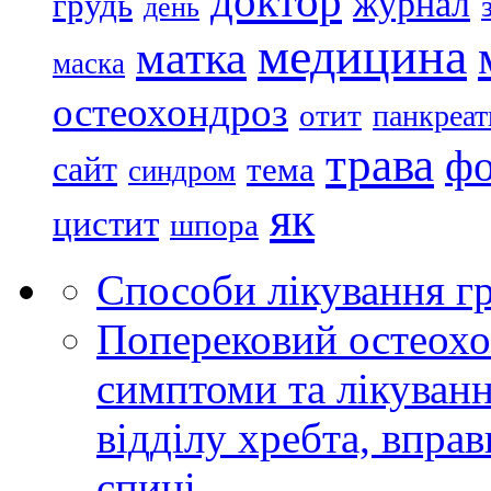
доктор
журнал
грудь
день
медицина
матка
маска
остеохондроз
отит
панкреат
трава
ф
сайт
тема
синдром
як
цистит
шпора
Способи лікування гр
Поперековий остеохон
симптоми та лікуван
відділу хребта, вправ
спині