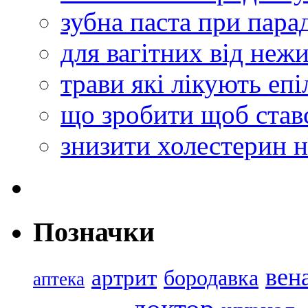
зубна паста при пара
для вагітних від неж
трави які лікують еп
що зробити щоб став
знизити холестерин 
Позначки
вен
артрит
бородавка
аптека