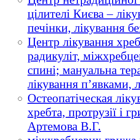
цілителі Києва – лік
печінки, лікування б
Центр лікування хреб
радикуліт, міжхребце
спині; мануальна тер
лікування п’явками, 
Остеопатіческая ліку
хребта, протрузії і г
Артемова В.Г.