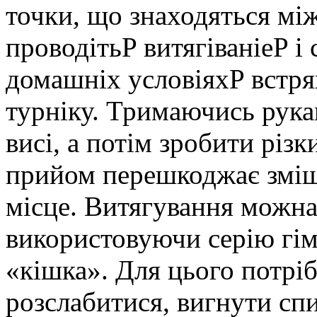
точки, що знаходяться м
проводітьP витягіваніеP і
домашніх условіяхP встря
турніку. Тримаючись рукам
висі, а потім зробити різк
прийом перешкоджає зміще
місце. Витягування можна
використовуючи серію гім
«кішка». Для цього потріб
розслабитися, вигнути спи