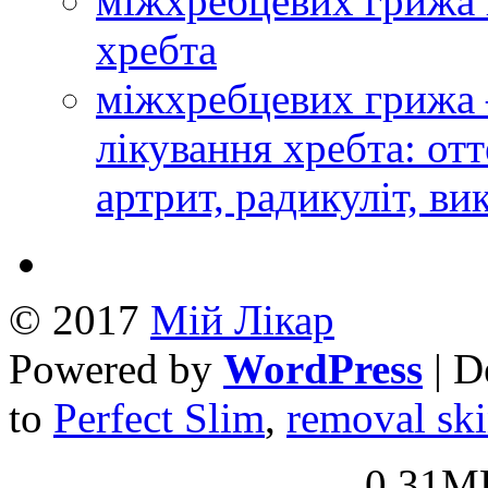
міжхребцевих грижа 
хребта
міжхребцевих грижа 
лікування хребта: от
артрит, радикуліт, ви
© 2017
Mій Лікар
Powered by
WordPress
| D
to
Perfect Slim
,
removal ski
_0.31MB