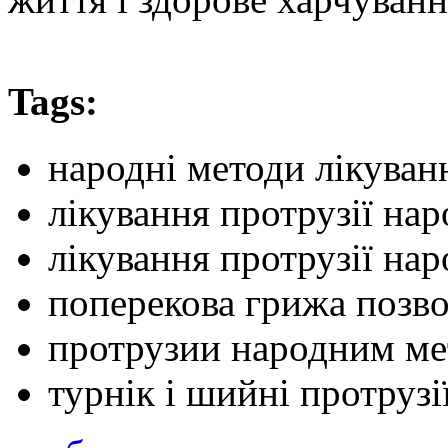
Tags:
народні методи лікуван
лікування протрузії на
лікування протрузії на
поперекова грижа позв
протрузии народним м
турнік і шийні протрузі