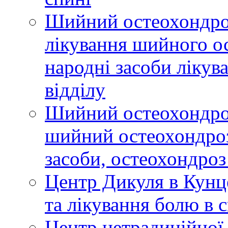
Шийний остеохондроз
лікування шийного ос
народні засоби ліку
відділу
Шийний остеохондроз
шийний остеохондроз
засоби, остеохондроз
Центр Дикуля в Кунце
та лікування болю в 
Центр нетрадиційної