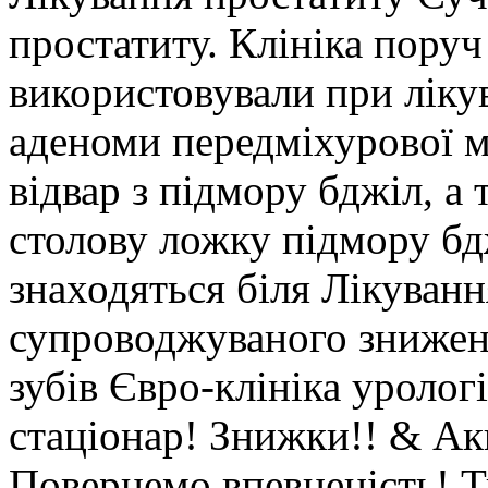
простатиту. Клініка пору
використовували при ліку
аденоми передміхурової м
відвар з підмору бджіл, а т
столову ложку підмору бд
знаходяться біля Лікуванн
супроводжуваного зниженн
зубів Євро-клініка урології
стаціонар! Знижки!! & Ак
Повернемо впевненість! Т