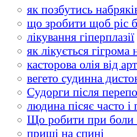
як позбутись набрякі
що зробити щоб ріс 
лікування гіперплазії
як лікується гігрома
касторова олія від ар
вегето судинна дисто
Судорги після переп
людина пісяє часто і
Що робити при боли 
прищі на спині