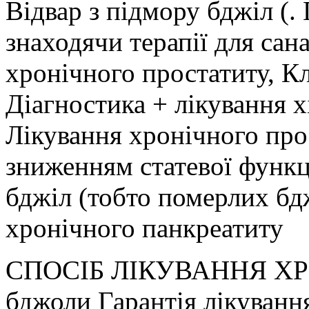
Відвар з підмору бджіл (.
знаходячи терапії для санац
хронічного простатиту, Кл
Діагностика + лікування 
Лікування хронічного про
зниженням статевої функці
бджіл (тобто померлих бд
хронічного панкреатиту
СПОСІБ ЛІКУВАННЯ Х
бджоли Гарантія лікуванн