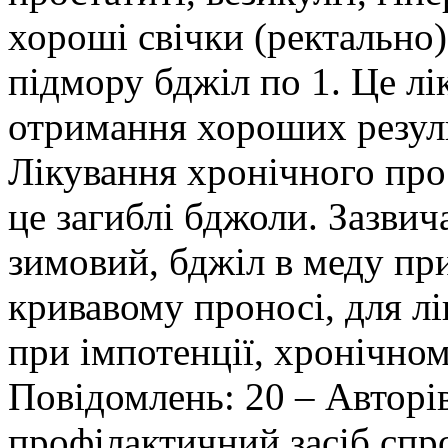
хороші свічки (ректально)
підмору бджіл по 1. Це лі
отримання хороших резул
Лікування хронічного пр
це загиблі бджоли. Зазвич
зимовий, бджіл в меду при
кривавому проносі, для л
при імпотенції, хронічном
Повідомлень: 20 – Авторі
профілактичний засіб спр