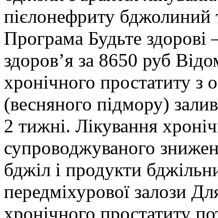
пієлонефриту бджолиний 
Програма Будьте здорові –
здоров’я за 8650 руб Відо
хронічного простатиту з о
(весняного підмору) залив
2 тижні. Лікування хроніч
супроводжуваного зниженн
бджіл і продукти бджільн
передміхурової залози Дл
хронічного простатиту пот