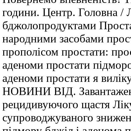
години. Центр. Головна / 
бджолопродуктами Простат
народними засобами прос
прополісом простати: про
аденоми простати підморо
аденоми простати я виліку
НОВИНИ ВІД. Завантажен
рецидивуючого щастя Ліку
супроводжуваного зниженн
підмору бджіл і аденома 