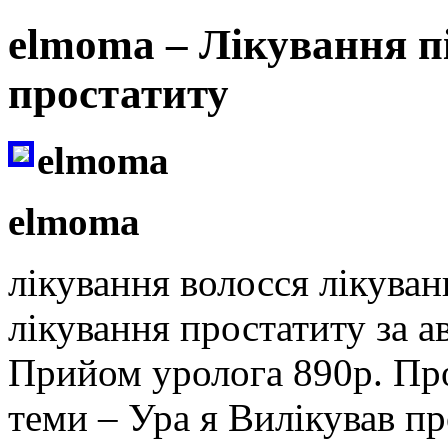
elmoma – Лікування п
простатиту
elmoma
elmoma
лікування волосся лікува
лікування простатиту за 
Прийом уролога 890р. Про
теми – Ура я Вилікував п