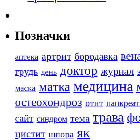
Позначки
вен
артрит
бородавка
аптека
доктор
журнал
грудь
день
медицина
матка
маска
остеохондроз
отит
панкреат
трава
ф
сайт
тема
синдром
як
цистит
шпора