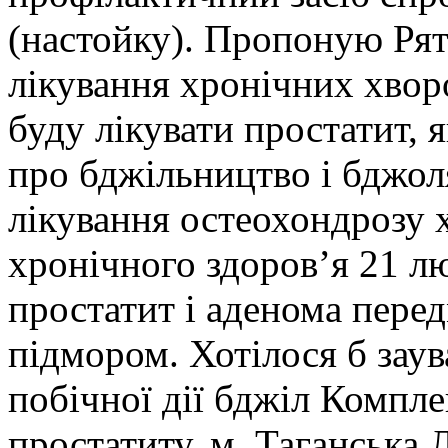
(настойку). Пропоную Рят
лікування хронічних хворо
буду лікувати простатит, я
про бджільництво і бджол
лікування остеохондрозу 
хронічного здоров’я 21 л
простатит і аденома пере
підмором. Хотілося б зау
побічної дії бджіл Компле
простатиту. м. Таганська 