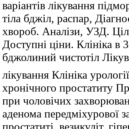
варіантів лікування підмо
тіла бджіл, распар, Діагн
хвороб. Аналізи, УЗД. Ці
Доступні ціни. Клініка в 
бджолиний чистотіл Лікув
лікування Клініка урологі
хронічного простатиту Пр
при чоловічих захворюван
аденома передміхурової зал
простатиті, везикуліт, гіпе