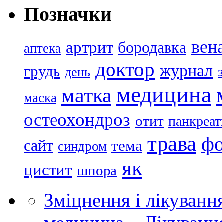
Позначки
вен
артрит
бородавка
аптека
доктор
журнал
грудь
день
медицина
матка
маска
остеохондроз
отит
панкреат
трава
ф
сайт
тема
синдром
як
цистит
шпора
Зміцнення і лікуванн