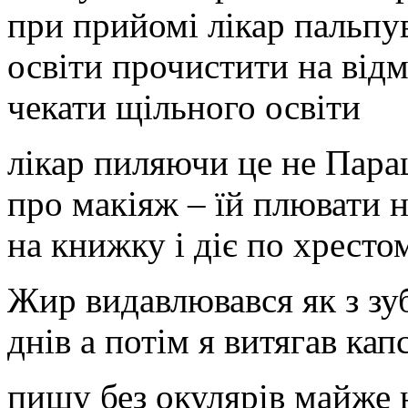
при прийомі лікар пальпув
освіти прочистити на від
чекати щільного освіти
лікар пиляючи це не Парац
про макіяж – їй плювати 
на книжку і діє по хрестом
Жир видавлювався як з зу
днів а потім я витягав ка
пишу без окулярів майже 