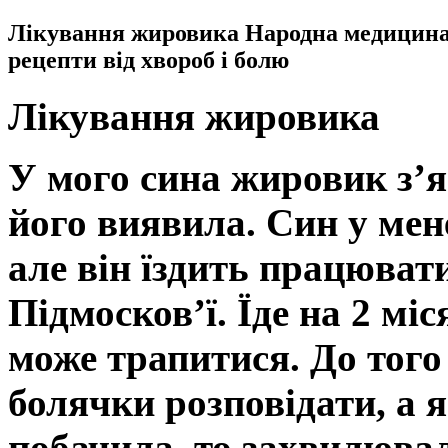
Лікування жировика Народна медицина 
рецепти від хвороб і болю
Лікування жировика
У мого сина жировик з’я
його виявила. Син у мен
але він їздить працюват
Підмосков’ї. Їде на 2 міс
може трапитися. До того
болячки розповідати, а я
побачила, то захвилювал