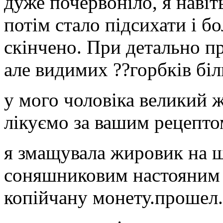
дуже почервоніло, я навіт
потім стало підсихати і бо
скінчено. При детально п
але видимих ??горбків бі
у мого чоловіка великий ж
лікуємо за вашим рецептом
я змащувала жировик на ш
соняшниковим настояним н
копійчану монету.прошел.