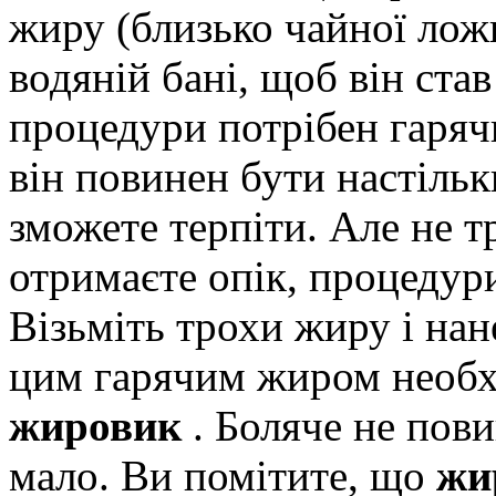
жиру (близько чайної лож
водяній бані, щоб він ста
процедури потрібен гаряч
він повинен бути настільк
зможете терпіти. Але не 
отримаєте опік, процедур
Візьміть трохи жиру і нан
цим гарячим жиром необх
жировик
. Боляче не пови
мало. Ви помітите, що
жи