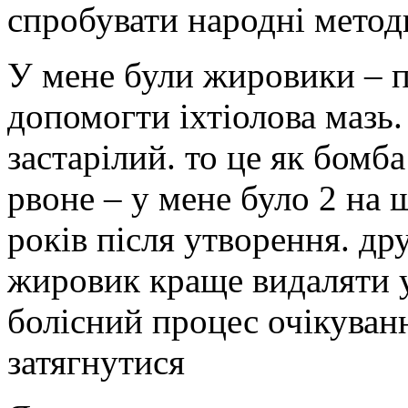
спробувати народні методи
У мене були жировики – п
допомогти іхтіолова мазь
застарілий. то це як бомба
рвоне – у мене було 2 на 
років після утворення. дру
жировик краще видаляти у
болісний процес очікуван
затягнутися