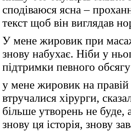
сподіваюся ясна – прохан
текст щоб він виглядав н
У мене жировик при масаж
знову набухає. Ніби у ньо
підтримки певного обсяг
у мене жировик на правій 
втручалися хірурги, сказал
більше утворень не буде, 
знову ця історія, знову з