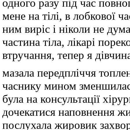
одного разу під час повно
мене на тілі, в лобкової ч
ним виріс і ніколи не дум
частина тіла, лікарі поре
втручання, тепер я дівчина 
мазала передпліччя топле
часнику мином зменшилася
була на консультації хіру
дочекатися наповнення жир
послухала жировик захвор