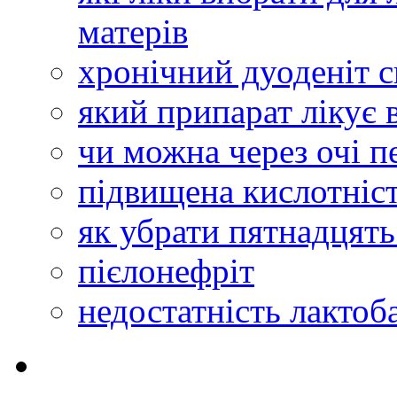
матерів
хронічний дуоденіт 
який припарат лікує в
чи можна через очі п
підвищена кислотніс
як убрати пятнадцять
пієлонефріт
недостатність лактоб