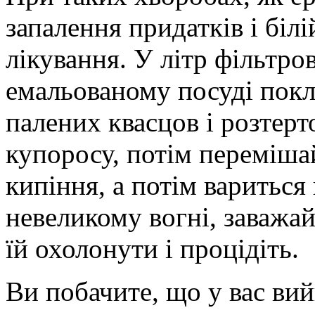
запалення придатків і біл
лікування. У літр фільтро
емальованому посуді покл
палених квасцов і розтер
купоросу, потім перемішай
кипіння, а потім вариться
невеликому вогні, заважай
їй охолонути і процідіть.
Ви побачите, що у вас вий