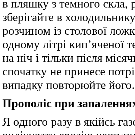
в пляшку з темного скла, 
зберігайте в холодильник
розчином із столової ложк
одному літрі кип’яченої т
на ніч і тільки після міс
спочатку не принесе потрі
випадку повторюйте його.
Прополіс при запаленнях
Я одного разу в якійсь га