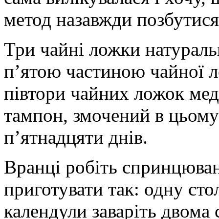
метод назавжди позбутися 
Три чайні ложки натураль
п’ятою частиною чайної ло
півтори чайних ложок меду
тампон, змочений в цьому
п’ятнадцяти днів.
Вранці робіть спринцюван
приготувати так: одну сто
календули заваріть двома 