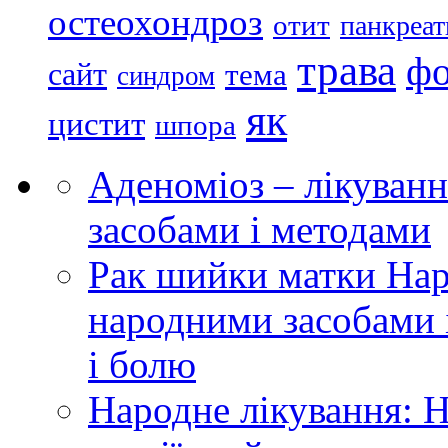
остеохондроз
отит
панкреат
трава
ф
сайт
тема
синдром
як
цистит
шпора
Аденоміоз – лікуван
засобами і методами
Рак шийки матки Нар
народними засобами і
і болю
Народне лікування: 