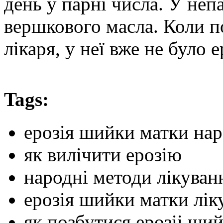
день у парні числа. У неп
вершкового масла. Коли 
лікаря, у неї вже не було е
Tags:
ерозія шийки матки нар
як вилічити ерозію
народні методи лікуван
ерозія шийки матки лі
як позбутися ерозіі ши