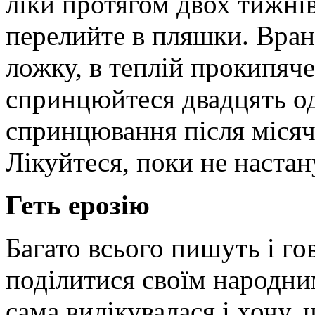
ліки протягом двох тижнів
перелийте в пляшки. Вранц
ложку, в теплій прокипяче
спринцюйтеся двадцять о
спринцювання після місяч
Лікуйтеся, поки не настану
Геть ерозію
Багато всього пишуть і го
поділитися своїм народни
сама вилікувалася і хочу,