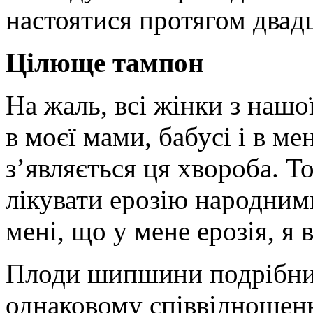
настоятися протягом двад
Цілюще тампон
На жаль, всі жінки з нашо
в моєї мами, бабусі і в ме
з’являється ця хвороба. Т
лікувати ерозію народним
мені, що у мене ерозія, я 
Плоди шипшини подрібнит
однаковому співвідношенн