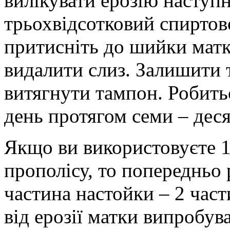
вилікувати ерозію наступ
трьохвідсотковий спиртов
притисніть до шийки матки
видалити слиз. Залишити т
витягнути тампон. Робитьс
день протягом семи – деся
Якщо ви використовуєте 
прополісу, то попередньо р
частина настойки – 2 част
від ерозії матки випробува