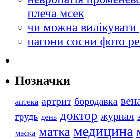
плеча мсек
чи можна вилікувати
пагони сосни фото р
Позначки
вен
артрит
бородавка
аптека
доктор
журнал
грудь
день
медицина
матка
маска