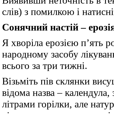
Виявивши неточність в текс
слів) з помилкою і натисні
Сонячний настій – ерозія
Я хворіла ерозією п’ять р
народному засобу лікуванн
всього за три тижні.
Візьміть пів склянки вису
відома назва – календула, 
літрами горілки, але нату