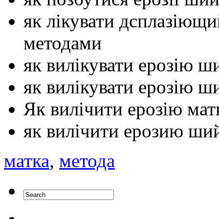
як лікувати дсплазіющ
методами
як вилікувати ерозію ш
як вилікувати ерозію ш
Як вилічити ерозію мат
як вилічити ерозию ши
матка
,
метода