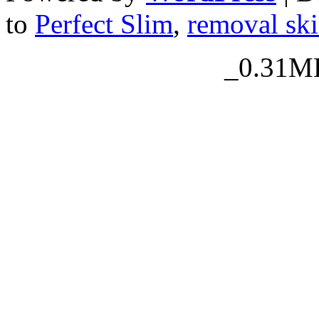
to
Perfect Slim
,
removal ski
_0.31MB