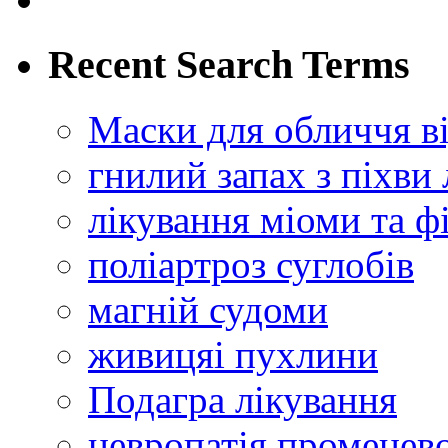
Recent Search Terms
Маски для обличчя ві
гнилий запах з піхви
лікування міоми та ф
поліартроз суглобів
магній судоми
живицяі пухлини
Подагра лікування
невропатія променево