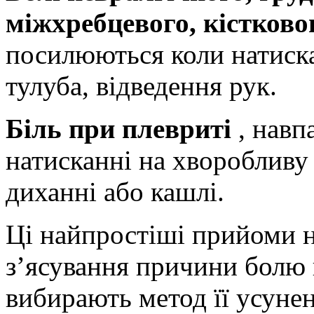
міжхребцевого, кістково
посилюються коли натиска
тулуба, відведення рук.
Біль при плевриті
, навп
натисканні на хворобливу
диханні або кашлі.
Ці найпростіші прийоми 
з’ясування причини болю в
вибирають метод її усуне