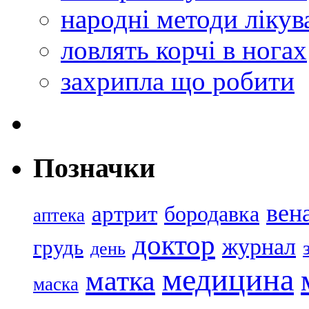
народні методи лікув
ловлять корчі в ногах
захрипла що робити
Позначки
вен
артрит
бородавка
аптека
доктор
журнал
грудь
день
медицина
матка
маска