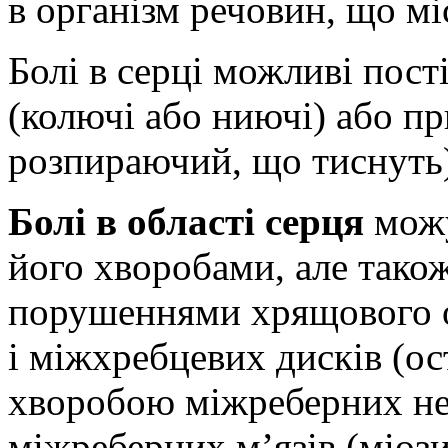
в організм речовин, що мі
Болі в серці можливі пост
(колючі або ниючі) або пр
розпираючий, що тиснуть)
Болі в області серця
можу
його хворобами, але так
порушеннями хрящового о
і міжхребцевих дисків (ос
хворобою міжреберних нер
міжреберних м’язів (міози