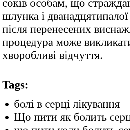
соків особам, що стражда
шлунка і дванадцятипало
після перенесених виснаж
процедура може викликати
хворобливі відчуття.
Tags:
болі в серці лікування
Що пити як болить сер
що пити коли болить се