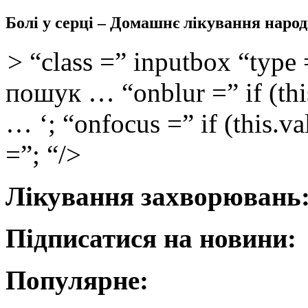
Болі у серці – Домашнє лікування наро
> “class =” inputbox “type 
пошук … “onblur =” if (thi
… ‘; “onfocus =” if (this.v
=”; “/>
Лікування захворювань
Підписатися на новини:
Популярне: