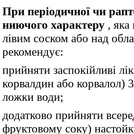
При періодичної чи рапт
ниючого характеру
, яка
лівим соском або над обл
рекомендує:
прийняти заспокійливі лік
корвалдин або корвалол) 3
ложки води;
додатково прийняти всеред
фруктовому соку) настойк