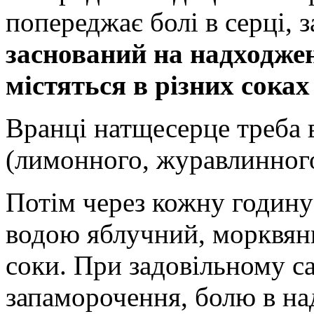
попереджає болі в серці,
заснований на надходжен
містяться в різних сока
Вранці натщесерце треба 
(лимонного, журавлинного
Потім через кожну годину
водою яблучний, морквян
соки. При задовільному с
запаморочення, болю в над