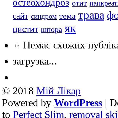
остеохондроз
отит
панкреат
трава
ф
сайт
тема
синдром
як
цистит
шпора
Немає схожих публік
загрузка...
© 2018
Mій Лікар
Powered by
WordPress
| D
to
Perfect Slim
,
removal ski