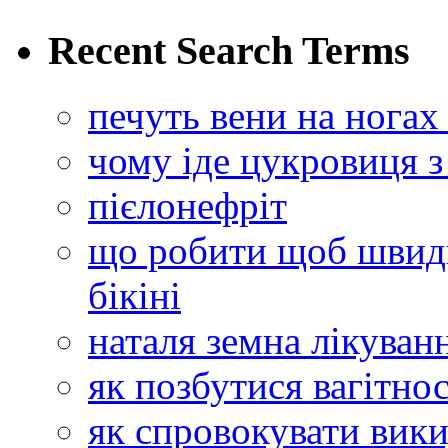
Recent Search Terms
печуть вени на ногах
чому іде цукровиця з
пієлонефріт
що робити щоб швидк
бікіні
наталя земна лікуван
як позбутися вагітнос
як спровокувати вик