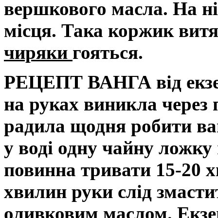
вершкового масла. На ні
місця. Така коржик витя
чиряки
гояться.
РЕЦЕПТ ВАНГА від ек
на руках виникла через
радила щодня робити ва
у воді одну чайну ложку
повинна тривати 15-20 х
хвилин руки слід змасти
оливковим маслом.
Екз