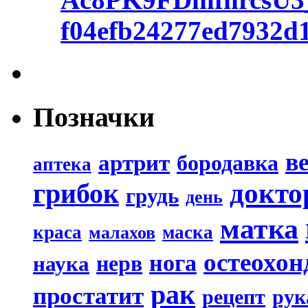
f04efb24277ed7932
Позначки
в
артрит
бородавка
аптека
докто
грибок
грудь
день
матка
краса
маска
малахов
остеохон
нога
наука
нерв
рак
простатит
рецепт
рук