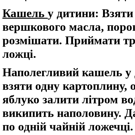
Кашель
у дитини:
Взяти 
вершкового масла, порош
розмішати. Приймати три
ложці.
Наполегливий кашель у д
взяти одну картоплину, о
яблуко залити літром вод
википить наполовину. Да
по одній чайній ложечці.