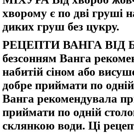
хворому є по дві груші 
диких груш без цукру.
РЕЦЕПТИ ВАНГА ВІД
безсонням Ванга рекоме
набитій сіном або вису
добре приймати по одній
Ванга рекомендувала при
приймати по одній столо
склянкою води. Ці реце