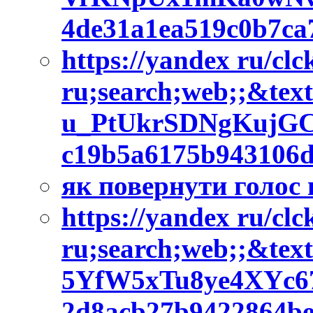
4de31a1ea519c0b7c
https://yandex ru/cl
ru;search;web;;&tex
u_PtUkrSDNgKujG
c19b5a6175b943106
як повернути голос
https://yandex ru/cl
ru;search;web;;&te
5YfW5xTu8ye4XYc
2d8acb27b9422864b