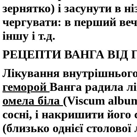
зернятко) і засунути в н
чергувати: в перший вечі
іншу і т.д.
РЕЦЕПТИ ВАНГА ВІД
Лікування внутрішньог
геморой
Ванга радила лі
омела біла
(Viscum album
сосні, і накришити його
(близько однієї столової