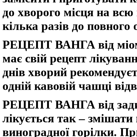
до хворого місця на всю
кілька разів до повного
РЕЦЕПТ ВАНГА від міо
має свій рецепт лікуван
днів хворий рекомендуєт
одній кавовій чашці відв
РЕЦЕПТ ВАНГА від за
лікується так – змішати п
виноградної горілки. Пр