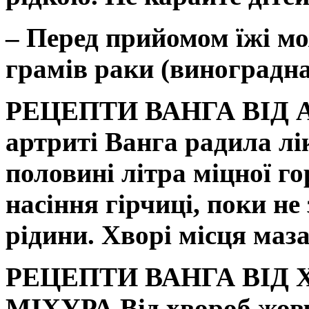
– Перед прийомом їжі м
грамів раки (виноградна 
РЕЦЕПТИ ВАНГА ВІД
артриті Ванга радила лі
половині літра міцної г
насіння гірчиці, поки н
рідини. Хворі місця маза
РЕЦЕПТИ ВАНГА ВІД
МІХУРА
Від хвороб жов