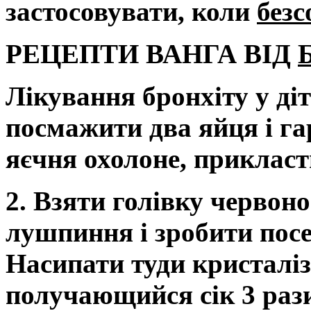
застосовувати, коли
без
РЕЦЕПТИ ВАНГА ВІД
Лікування бронхіту у ді
посмажити два яйця і га
яєчня охолоне, прикласти
2. Взяти голівку червоно
лушпиння і зробити посе
Насипати туди кристаліз
получающийся сік 3 рази