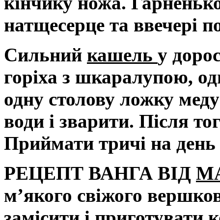
кінчику ножа. Гарненьк
натщесерце та ввечері по
Сильний
кашель
у доро
горіха з шкаралупою, од
одну столову ложку мед
води і зварити. Після то
Приймати тричі на день 
РЕЦЕПТ ВАНГА ВІД
М
м’якого свіжого вершков
замісити і приготувати 