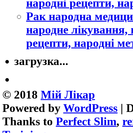
народні рецепти, на
Рак народна медици
народне лікування, 
рецепти, народні ме
загрузка...
© 2018
Mій Лікар
Powered by
WordPress
| 
Thanks to
Perfect Slim
,
re