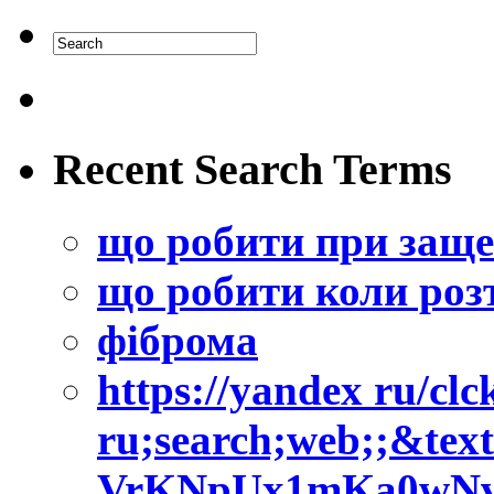
Recent Search Terms
що робити при заще
що робити коли розт
фіброма
https://yandex ru/cl
ru;search;web;;&tex
VrKNpUx1mKa0wNv