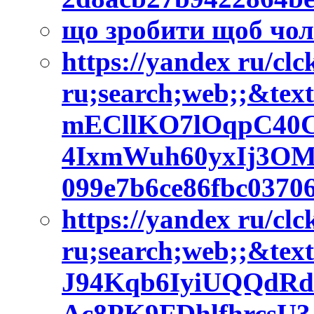
що зробити щоб чол
https://yandex ru/cl
ru;search;web;;&tex
mECllKO7lOqpC40C
4IxmWuh60yxIj3O
099e7b6ce86fbc037
https://yandex ru/cl
ru;search;web;;&tex
J94Kqb6IyiUQQdRd
Ac8PK9FDhlfhrcs