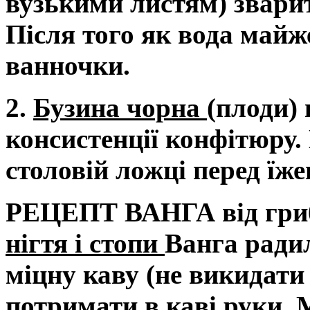
вузькими листям) зварит
Після того як вода майж
ванночки.
2.
Бузина чорна
(плоди) 
консистенції конфітюру
столовій ложці перед їже
РЕЦЕПТ ВАНГА від грибк
нігтя і стопи
Ванга радил
міцну каву (не викидати 
потримати в каві руки.