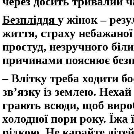
через досить тривалий ча
Безпліддя
у жінок – рез
життя, страху небажаної 
простуд, незручного біл
причинами пояснює безпл
– Влітку треба ходити б
зв’язку із землею. Нехай
грають всюди, щоб вироб
холодної пори року. Їжа
рідкою. Не карайте діте