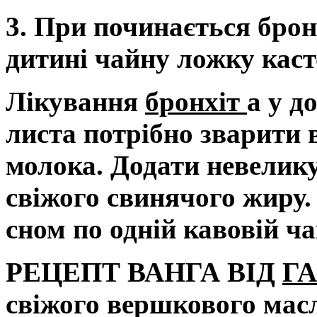
3. При починається брон
дитині чайну ложку касто
Лікування
бронхіт
а у д
листа потрібно зварити 
молока. Додати невелику
свіжого свинячого жиру.
сном по одній кавовій ч
РЕЦЕПТ ВАНГА ВІД
Г
свіжого вершкового масл