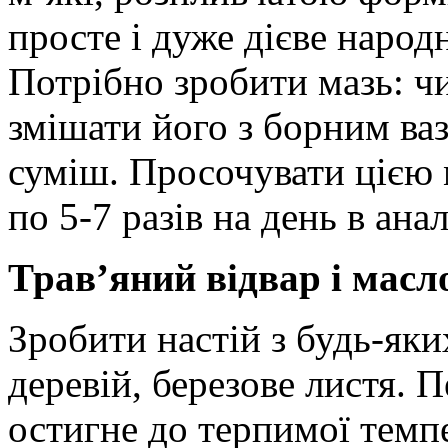
просте і дуже дієве народн
Потрібно зробити мазь: чи
змішати його з борним ва
суміш. Просочувати цією 
по 5-7 разів на день в ана
Трав’яний відвар і масл
Зробити настій з будь-яки
деревій, березове листя. П
остигне до терпимої темпер