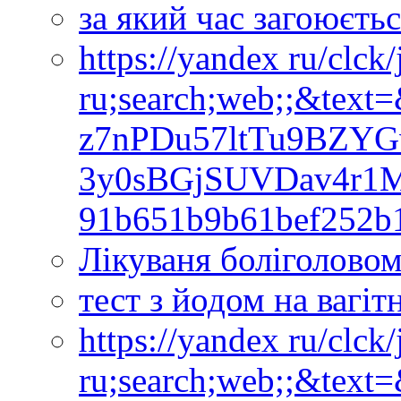
за який час загоюєть
https://yandex ru/clck
ru;search;web;;&text
z7nPDu57ltTu9BZY
3y0sBGjSUVDav4r1
91b651b9b61bef252b
Лікуваня боліголово
тест з йодом на вагіт
https://yandex ru/clck
ru;search;web;;&text