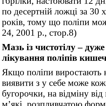
горілки, настоювати 12 дн
по десертній ложці за 30 х
років, тому що поліпи мо
24, 2001 р., стор.8)
Мазь із чистотілу – дуже
лікування поліпів кише
Якщо поліпи виростають н
виявити з у себе може ко
бугорочки, на відміну ві
м’які, розпливчатою форм