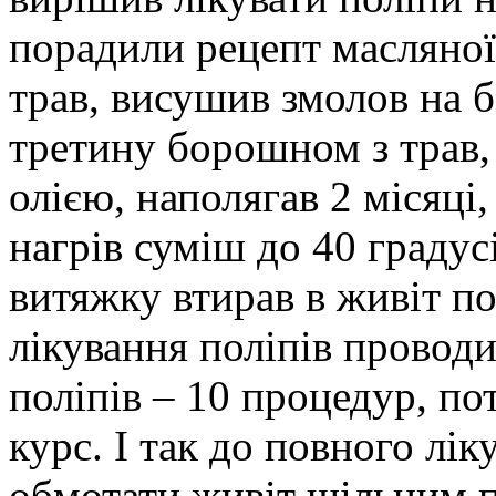
порадили рецепт масляної 
трав, висушив змолов на 
третину борошном з трав,
олією, наполягав 2 місяц
нагрів суміш до 40 градус
витяжку втирав в живіт по
лікування поліпів проводи
поліпів – 10 процедур, по
курс. І так до повного лі
обмотати живіт щільним п