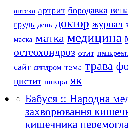
вен
артрит
бородавка
аптека
доктор
журнал
грудь
день
медицина
матка
маска
остеохондроз
отит
панкреат
трава
ф
сайт
тема
синдром
як
цистит
шпора
Бабуся :: Народна ме
захворювання кишечн
кишечника перемогла