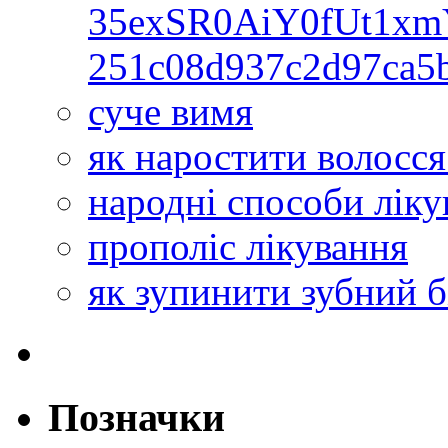
35exSR0AiY0fUt1x
251c08d937c2d97ca5
суче вимя
як наростити волосс
народні способи ліку
прополіс лікування
як зупинити зубний б
Позначки