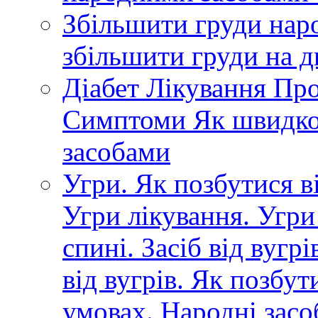
Збільшити груди нар
збільшити груди на д
Діабет Лікування Пр
Симптоми Як швидко
засобами
Угри. Як позбутися ві
Угри лікування. Угри
спині. Засіб від вугр
від вугрів. Як позбут
умовах. Народні засоб