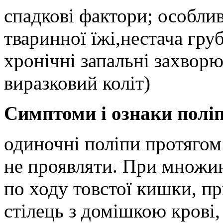
спадкові фактори; особли
тваринної їжі,
нестача груб
хронічні запальні захворю
виразковий коліт)
Симптоми і ознаки полі
одиночні поліпи протягом
не проявляти. При множин
по ходу товстої кишки, п
стілець з домішкою крові,