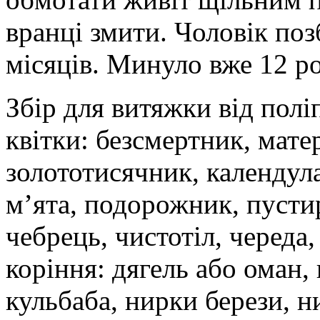
вранці змити. Чоловік поз
місяців. Минуло вже 12 ро
Збір для витяжки від полі
квітки: безсмертник, матер
золототисячник, календула
м’ята, подорожник, пустир
чебрець, чистотіл, череда,
коріння: дягель або оман, 
кульбаба, нирки берези, н