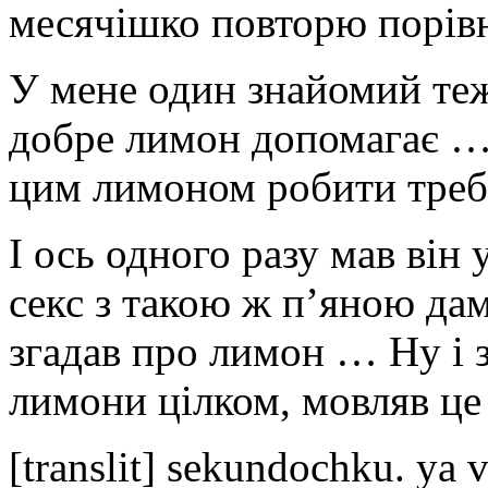
месячішко повторю порів
У мене один знайомий теж
добре лимон допомагає … 
цим лимоном робити треб
І ось одного разу мав він
секс з такою ж п’яною дам
згадав про лимон … Ну і 
лимони цілком, мовляв ц
[translit] sekundochku. ya 