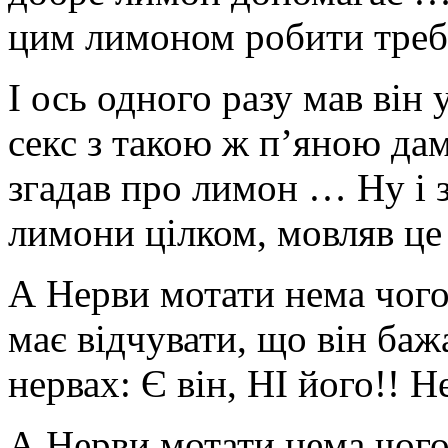
цим лимоном робити треб
І ось одного разу мав він
секс з такою ж п’яною дам
згадав про лимон … Ну і 
лимони цілком, мовляв ц
А Нерви мотати нема чого
має відчувати, що він баж
нервах: Є він, НІ його!! 
А Нерви мотати нема чого