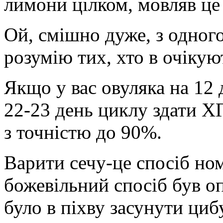
лимони цілком, мовляв ц
Ой, смішно дуже, з одного
розумію тих, хто в очікую
Якщо у вас овуляка на 12 
22-23 день циклу здати ХГЧ
з точністю до 90%.
Варити сечу-це спосіб н
божевільний спосіб був оп
було в піхву засунути циб