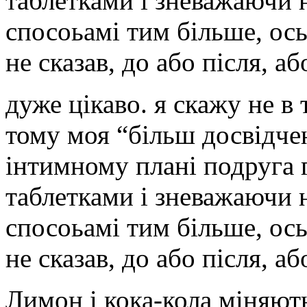
таблетками і зневажаючи 
спосоьамі тим більше, ось
не сказав, до або після, а
дуже цікаво. я скажу не в 
тому моя “більш досвідчен
інтимному плані подруга 
таблетками і зневажаючи 
спосоьамі тим більше, ось
не сказав, до або після, а
Лимон і кока-кола міняють