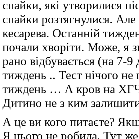
спайки, які утворилися піс
спайки розтягнулися. Але 
кесарева. Останній тиждень
почали хворіти. Може, я з
рано відбувається (на 7-9
тиждень .. Тест нічого не 
тиждень … А кров на ХГЧ 
Дитино не з ким залишити
А це ви кого питаєте? Якщ
Я цього не робила. Тут ж