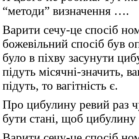
“методи” визначення ….
Варити сечу-це спосіб н
божевільний спосіб був оп
було в піхву засунути циб
підуть місячні-значить, ва
підуть, то вагітність є.
Про цибулину ревий раз чу
бути стані, щоб цибулину
Варити сечу-це спосіб н