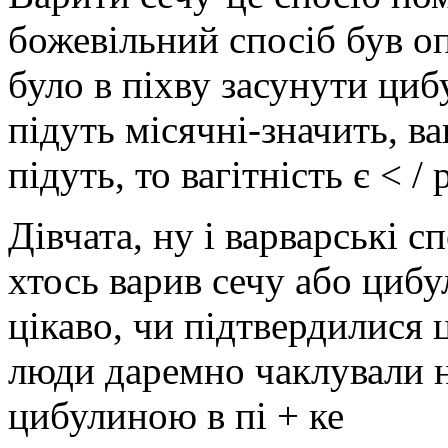
божевільний спосіб був оп
було в піхву засунути циб
підуть місячні-значить, ва
підуть, то вагітність є < / 
Дівчата, ну і варварські 
хтось варив сечу або циб
цікаво, чи підтвердилися 
люди даремно чаклували н
цибулиною в пі + ке