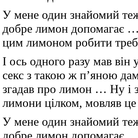
У мене один знайомий теж
добре лимон допомагає … 
цим лимоном робити треб
І ось одного разу мав він
секс з такою ж п’яною дам
згадав про лимон … Ну і 
лимони цілком, мовляв ц
У мене один знайомий теж
добре лимон допомагає … 