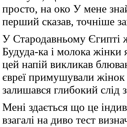
просто, на око У мене знай
перший сказав, точніше за
У Стародавньому Єгипті ж
Будуда-ка і молока жінки
цей напій викликав блюван
євреї примушували жінок 
залишався глибокий слід з
Мені здається що це індив
взагалі на диво тест визнач