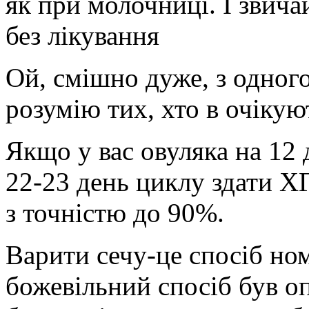
як при молочниці. І звича
без лікування
Ой, смішно дуже, з одного
розумію тих, хто в очікую
Якщо у вас овуляка на 12 
22-23 день циклу здати ХГЧ
з точністю до 90%.
Варити сечу-це спосіб н
божевільний спосіб був оп