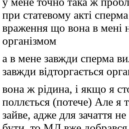
у мене точно така ж пробле
при статевому акті сперма
враження що вона в мені н
організмом
а в мене завжди сперма ви
завжди відторгається орг
вона ж рідина, і якщо я с
поллється (потече) Але я 
зайве, адже для зачаття не
бути, то МЛ вже добрався д