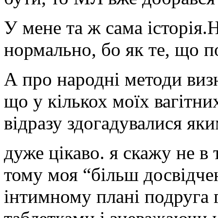
У мене та ж сама історія.
нормально, бо як те, що п
А про народні методи визн
що у кількох моїх вагітн
відразу здогадувалися як
дуже цікаво. я скажу не в 
тому моя “більш досвідчен
інтимному плані подруга 