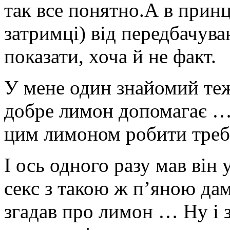
так все понятно.А в принц
затримці) від передбачува
показати, хоча й не факт.
У мене один знайомий теж
добре лимон допомагає … 
цим лимоном робити треб
І ось одного разу мав він
секс з такою ж п’яною дам
згадав про лимон … Ну і 