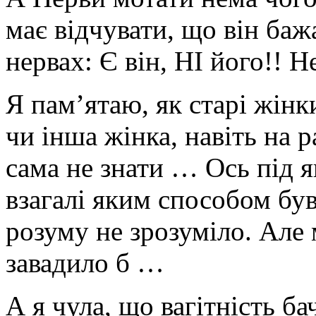
має відчувати, що він баж
нервах: Є він, НІ його!! 
Я пам’ятаю, як старі жінки
чи інша жінка, навіть на 
сама не знати … Ось під 
взагалі яким способом був
розуму не зрозуміло. Але м
завадило б …
А я чула, що вагітність б