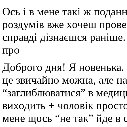
Ось і в мене такі ж подан
роздумів вже хочеш провер
справді дізнаєшся раніше.
про
Доброго дня! Я новенька
це звичайно можна, але н
“заглиблюватися” в медици
виходить + чоловік просто
мене щось “не так” йде в с