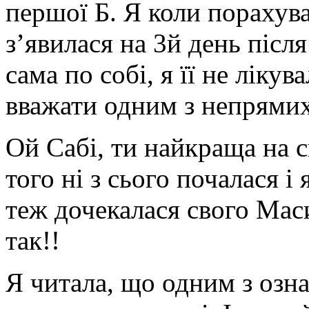
першої Б. Я коли порахува
з’явилася на 3й день післ
сама по собі, я її не ліку
вважати одним з непрямих
Ой Сабі, ти найкраща на св
того ні з сього почалася і
теж дочекалася свого Мас
так!!
Я читала, що одним з ознак