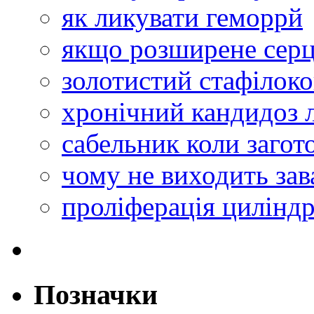
як ликувати геморрй
якщо розширене сер
золотистий стафілоко
хронічний кандидоз 
сабельник коли загот
чому не виходить зав
проліферація цилінд
Позначки