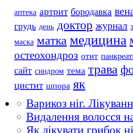
вен
артрит
бородавка
аптека
доктор
журнал
грудь
день
медицина
матка
маска
остеохондроз
отит
панкреат
трава
ф
сайт
тема
синдром
як
цистит
шпора
Варикоз ніг. Лікуванн
Видалення волосся н
Як лікувати грибок ні