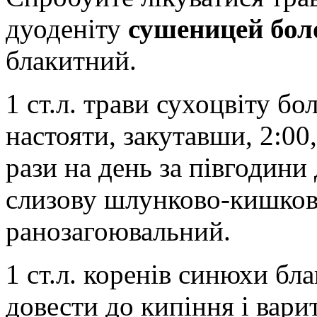
дуоденіту
сушеницей бол
блакитний.
1 ст.л. трави сухоцвіту бо
настояти, закутавши, 2:00,
рази на день за півгодини 
слизову шлунково-кишков
ранозагоювальний.
1 ст.л. коренів синюхи бл
довести до кипіння і вар