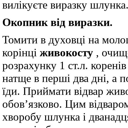
вилікуєте виразку шлунка
Окопник від виразки.
Томити в духовці на молоц
корінці
живокосту
, очищ
розрахунку 1 ст.л. коренів 
натще в перші два дні, а п
їди. Приймати відвар живо
обов’язково. Цим відваро
хворобу шлунка і дванадц