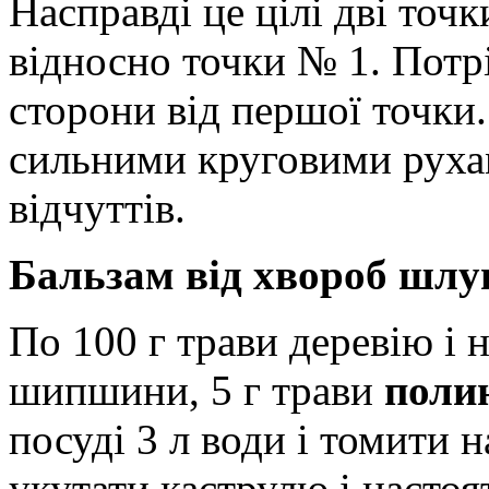
Насправді це цілі дві точ
відносно точки № 1. Потр
сторони від першої точки
сильними круговими рухам
відчуттів.
Бальзам від хвороб шлу
По 100 г трави деревію і
шипшини, 5 г трави
поли
посуді 3 л води і томити 
укутати каструлю і настоя