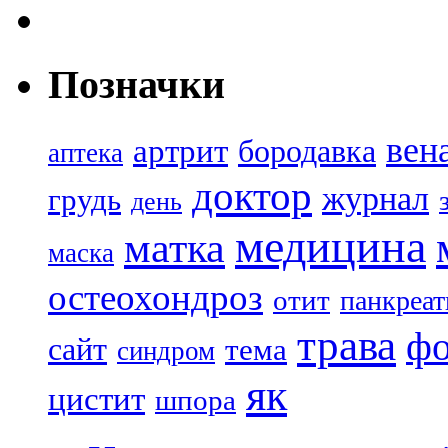
Позначки
вен
артрит
бородавка
аптека
доктор
журнал
грудь
день
медицина
матка
маска
остеохондроз
отит
панкреат
трава
ф
сайт
тема
синдром
як
цистит
шпора