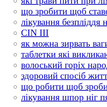
які трави пити при лі
що зробити щоб став
лікування безпліддя
СІN III
як можна зирвать ваг
таблетки які виклика
волоський горіх нар
здоровий спосіб житт
що робити щоб зроб
лікування шпор ніг п