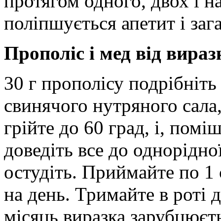
протягом одного, двох і на
поліпшується апетит і заг
Прополіс і мед від вира
30 г прополісу подрібніть
свинячого нутряного сала,
грійте до 60 град, і, пом
доведіть все до однорідної
остудіть. Приймайте по 1 с
на день. Тримайте в роті 
місяць виразка зарубцюєт