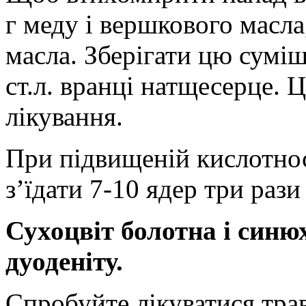
г меду і вершкового масла,
масла. Зберігати цю суміш
ст.л. вранці натщесерце. Ц
лікування.
При підвищеній кислотнос
з’їдати 7-10 ядер три раз
Сухоцвіт болотна і синюх
дуоденіту.
Спробуйте лікуватися трав