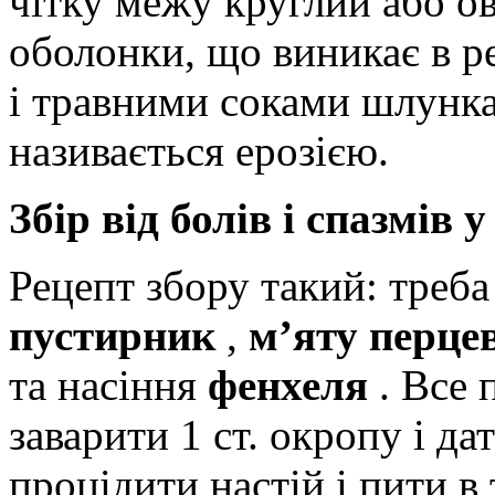
чітку межу круглий або о
оболонки, що виникає в ре
і травними соками шлунка
називається ерозією.
Збір від болів і спазмів 
Рецепт збору такий: треба
пустирник
,
м’яту перце
та насіння
фенхеля
. Все 
заварити 1 ст. окропу і д
процідити настій і пити в