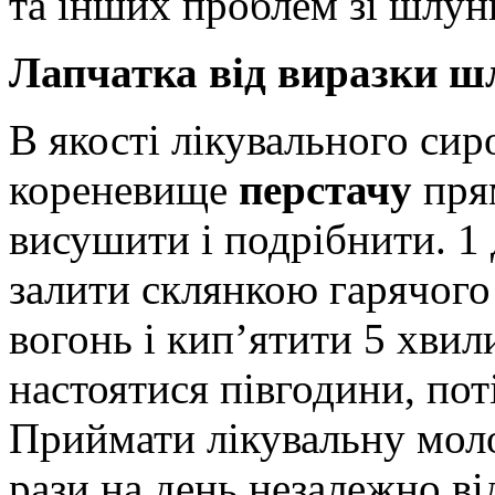
та інших проблем зі шлун
Лапчатка від виразки ш
В якості лікувального си
кореневище
перстачу
пря
висушити і подрібнити. 1
залити склянкою гарячого
вогонь і кип’ятити 5 хвил
настоятися півгодини, по
Приймати лікувальну моло
рази на день незалежно від