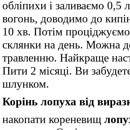
обліпихи
і заливаємо 0,5 
вогонь, доводимо до кипі
10 хв. Потім проціджуємо.
склянки на день. Можна д
травленню. Найкраще наст
Пити 2 місяці. Ви забудет
шлунком.
Корінь лопуха від вираз
накопати кореневищ
лопу