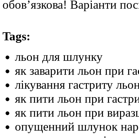
обов’язкова! Варіанти пос
Tags:
льон для шлунку
як заварити льон при га
лікування гастриту льо
як пити льон при гастри
як пити льон при вираз
опущенний шлунок наро