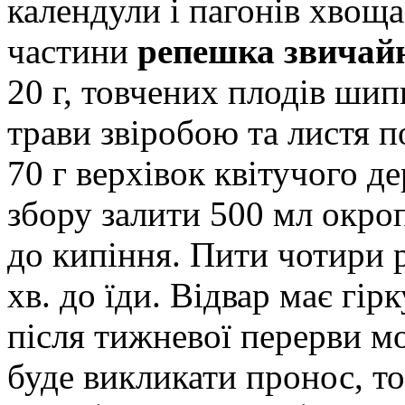
календули і пагонів хвоща
частини
репешка звичай
20 г, товчених плодів ши
трави звіробою та листя
70 г верхівок квітучого д
збору залити 500 мл окроп
до кипіння. Пити чотири р
хв. до їди. Відвар має гір
після тижневої перерви м
буде викликати пронос, то