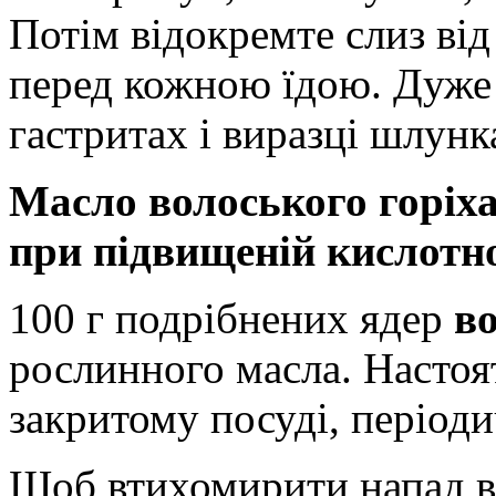
Потім відокремте слиз від
перед кожною їдою. Дуже
гастритах і виразці шлунк
Масло волоського горіха
при підвищеній кислотно
100 г подрібнених ядер
в
рослинного масла. Настоят
закритому посуді, період
Щоб втихомирити напад в