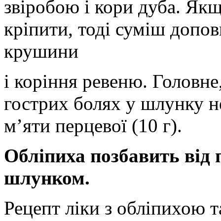
звіробою і кори дуба. Якщ
кріпити, тоді суміш допо
крушини
і коріння ревеню. Головне
гострих болях у шлунку не
м’яти перцевої (10 г).
Обліпиха позбавить від 
шлунком.
Рецепт ліки з обліпихою т