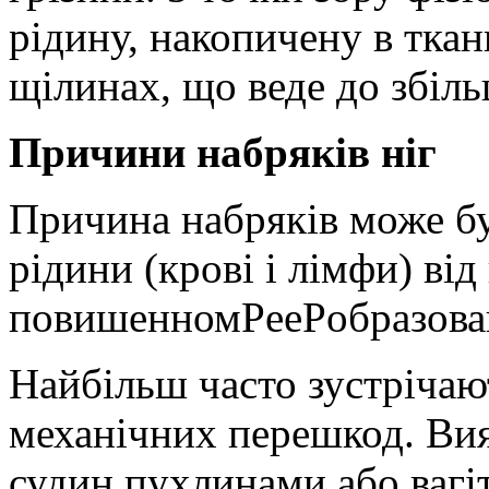
рідину, накопичену в тка
щілинах, що веде до збіль
Причини набряків ніг
Причина набряків може бу
рідини (крові і лімфи) від
повишенномPееPобразован
Найбільш часто зустрічаю
механічних перешкод. Вия
судин пухлинами або вагі