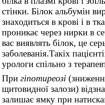
білка в плазмі крові і зб
стінки. Білок альбумін вир
знаходиться в крові і в т
проникає через нирки в сеч
вас виявлять білок, це се
заболеванія.Такіх пацієнт
урологи спільно з терапев
При
гіпотиреозі
(зниженн
щитовидної залози) відзна
залишає ямку при натиска