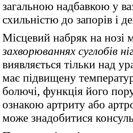
загальною надбавкою у ваз
схильністю до запорів і де
Місцевий набряк на нозі 
захворюваннях суглобів ні
виявляється тільки над у
має підвищену температуру
болючі, функція його пор
ознакою артриту або артр
може знадобитися консуль