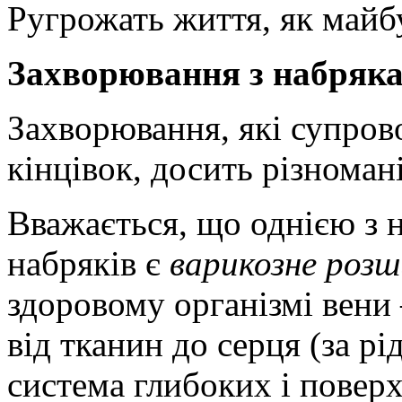
Pугрожать життя, як майбу
Захворювання з набряка
Захворювання, які супро
кінцівок, досить різномані
Вважається, що однією з 
набряків є
варикозне розш
здоровому організмі вени 
від тканин до серця (за р
система глибоких і поверх