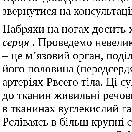
звернутися на консультаці
Набряки на ногах досить 
серця
. Проведемо невелик
– це м’язовий орган, поді
його половина (передсерд
артеріях Pвсего тіла. Ці 
до тканин живильні речов
в тканинах вуглекислий га
Pсліваясь в більш крупні 