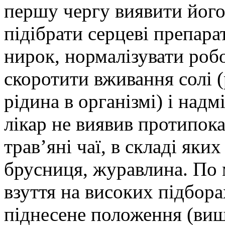
першу чергу виявити його 
підібрати серцеві препара
нирок, нормалізувати роб
скоротити вживання солі 
рідина в організмі) і над
лікар не виявив протипока
трав’яні чаї, в складі яки
брусниця, журавлина. По 
взуття на високих підбора
піднесене положення (вищ