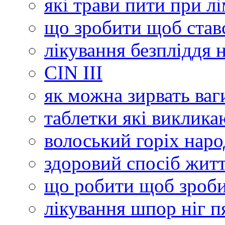
які трави пити при лі
що зробити щоб став
лікування безпліддя
СІN III
як можна зирвать ваг
таблетки які виклика
волоський горіх нар
здоровий спосіб житт
що робити щоб зроб
лікування шпор ніг п