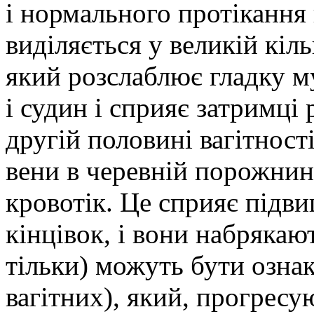
і нормального протікання 
виділяється у великій кіл
який розслаблює гладку му
і судин і сприяє затримці 
другій половині вагітност
вени в черевній порожни
кровотік. Це сприяє підв
кінцівок, і вони набрякают
тільки) можуть бути ознак
вагітних), який, прогрес