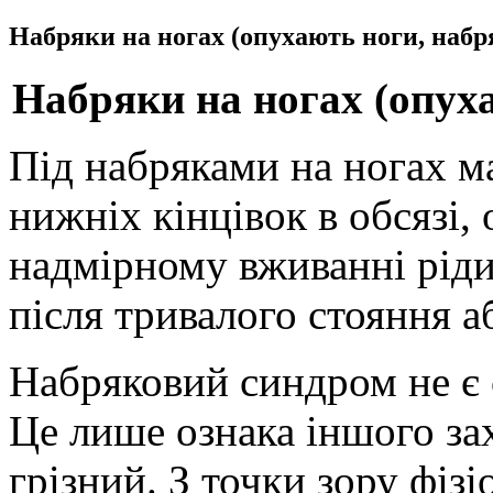
Набряки на ногах (опухають ноги, наб
Набряки на ногах (опух
Під набряками на ногах ма
нижніх кінцівок в обсязі,
надмірному вживанні ріди
після тривалого стояння а
Набряковий синдром не є
Це лише ознака іншого за
грізний. З точки зору фізіо