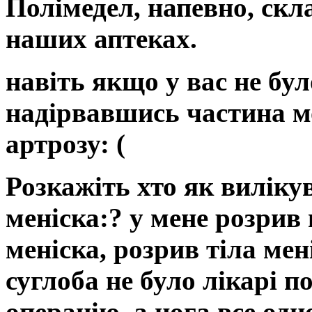
Полімедел, напевно, скла
наших аптеках.
навіть якщо у вас не бул
надірвавшись частина м
артрозу: (
Розкажіть хто як вилік
меніска:? у мене розрив
меніска, розрив тіла ме
суглоба не було лікарі п
операцію. а нога все одно