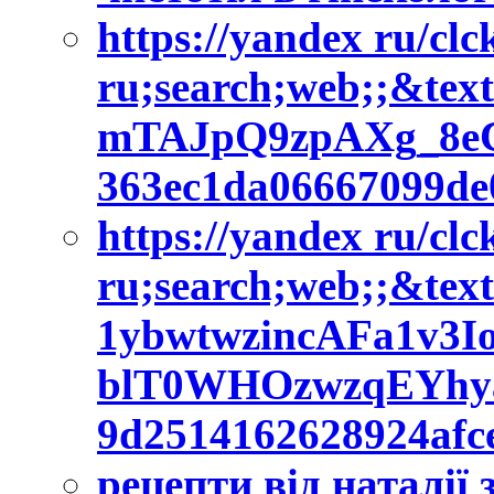
https://yandex ru/cl
ru;search;web;;&tex
mTAJpQ9zpAXg_8e
363ec1da06667099d
https://yandex ru/cl
ru;search;web;;&tex
1ybwtwzincAFa1v3Io
blT0WHOzwzqEYhya
9d2514162628924af
рецепти від наталії 