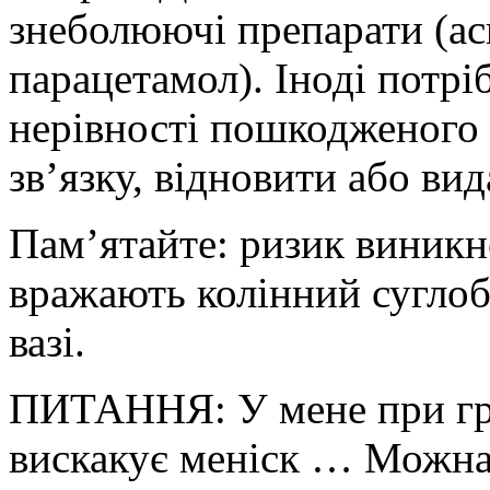
знеболюючі препарати (ас
парацетамол). Іноді потрі
нерівності пошкодженого 
зв’язку, відновити або ви
Пам’ятайте: ризик виникн
вражають колінний суглоб
вазі.
ПИТАННЯ: У мене при грі
вискакує меніск … Можна г