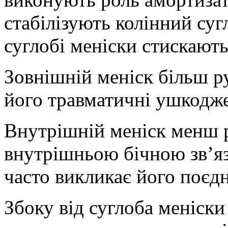
стабілізують колінний суг
суглобі меніски стискають
Зовнішній меніск більш р
його травматичні ушкодже
Внутрішній меніск менш р
внутрішньою бічною зв’яз
часто викликає його поєдн
Збоку від суглоба меніски