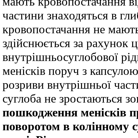
мають кровопостачання ві
частини знаходяться в гли
кровопостачання не мають
здійснюється за рахунок ц
внутрішньосуглобової рі
менісків поруч з капсулою
розриви внутрішньої части
суглоба не зростаються зо
пошкодження менісків пр
поворотом в колінному с