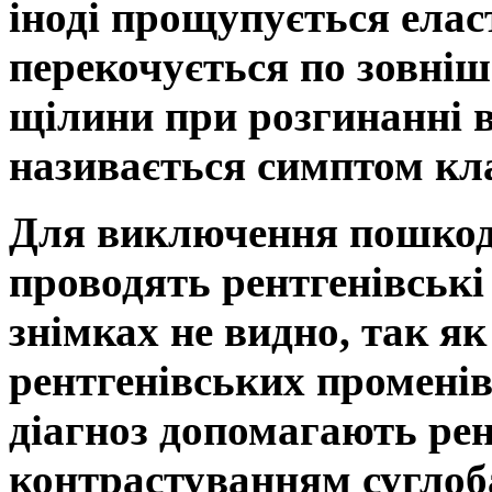
іноді прощупується ела
перекочується по зовніш
щілини при розгинанні в
називається симптом кла
Для виключення пошкод
проводять рентгенівські
знімках не видно, так як
рентгенівських промені
діагноз допомагають рен
контрастуванням суглоб