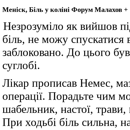
Меніск, Біль у коліні Форум Малахов +
Незрозуміло як вийшов під
біль, не можу спускатися 
заблоковано. До цього був
суглобі.
Лікар прописав Немес, маз
операції. Порадьте чим м
шабельник, настої, трави,
При ходьбі біль сильна, н