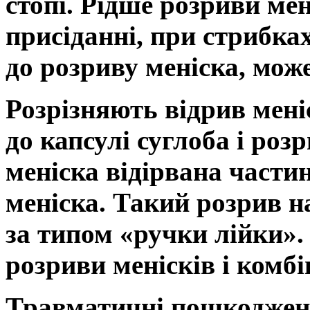
стопі.
Рідше розриви мен
присіданні, при стрибка
до розриву меніска, мож
Розрізняють відрив мені
до капсулі суглоба і роз
меніска відірвана частин
меніска. Такий розрив 
за типом «ручки лійки»
розриви менісків і комб
Травматичні пошкоджен