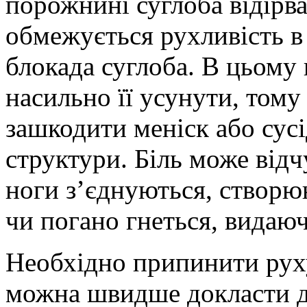
порожнині суглоба відірв
обмежується рухливість в 
блокада суглоба. В цьому 
насильно її усунути, том
зашкодити меніск або сус
структури. Біль може відчу
ноги з’єднуються, створю
чи погано гнеться, видаю
Необхідно припинити руху,
можна швидше докласти до