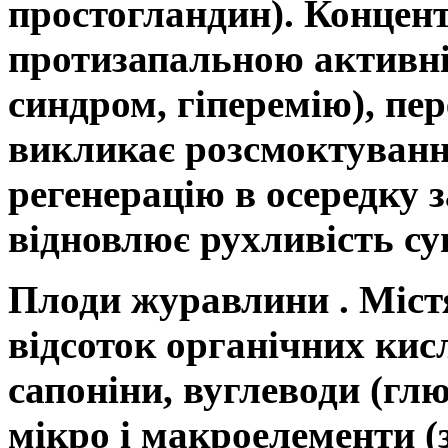
простогландин). Концен
протизапальною активні
синдром, гіперемію), п
викликає розсмоктуванн
регенерацію в осередку з
відновлює рухливість су
Плоди журавлини
. Міс
відсоток органічних кисл
сапоніни, вуглеводи (глю
мікро і макроелементи (