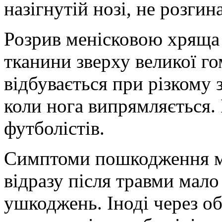
на
зігнутій нозі, не розгин
Розрив менісковою хряща 
тканини зверху великої го
відбувається при різкому з
коли нога випрямляється.
футболістів.
Симптоми пошкодження ме
відразу після травми мало
ушкоджень. Іноді через о