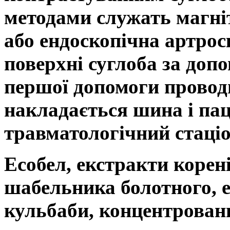
методами служать магні
або ендоскопічна артрос
поверхні суглоба за доп
першої допомоги провод
накладається шина і па
травматологічний стаціо
Есобел, екстракти корені
шабельника болотного, е
кульбаби, концентровани