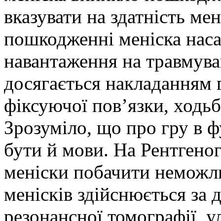
вказувати на здатність ме
пошкодженні меніска нас
навантаження на травмува
досягається накладанням г
фіксуючої пов’язки, ходь
Зрозуміло, що про гру в ф
бути й мови. На Рентгено
меніски побачити неможл
менісків здійснюється за
резонансної томографії, 