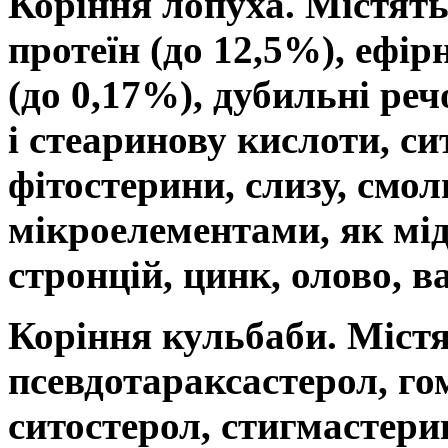
Коріння лопуха.
Містять
протеїн (до 12,5%), ефір
(до 0,17%), дубильні ре
і стеаринову кислоти, си
фітостерини, слизу, смо
мікроелементами, як мід
стронцій, цинк, олово, ва
Коріння кульбаби.
Містя
псевдотараксастерол, гом
ситостерол, стигмастери