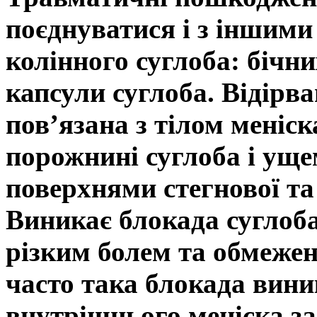
поєднуватися і з іншим
колінного суглоба: бічни
капсули суглоба. Відірва
пов’язана з тілом меніс
порожнині суглоба і ущ
поверхнями стегнової та
Виникає блокада суглоба
різким болем та обмежен
часто така блокада вини
внутрішнього меніска за