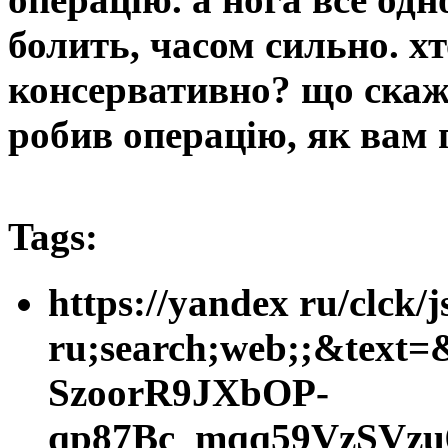
болить, часом сильно. хт
консервативно? що скаже
робив операцію, як вам п
Tags:
https://yandex ru/clck
ru;search;web;;&text
SzoorR9JXbOP-
qp87Bc_mqq59VzSVz