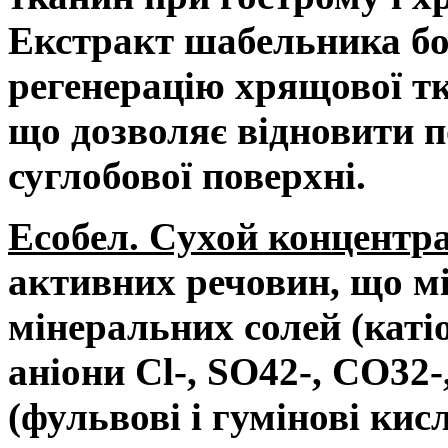
Екстракт шабельника бо
регенерацію хрящової т
що дозволяє відновити 
суглобової поверхні.
Есобел. Cухой концентр
активних речовин, що м
мінеральних солей (катіо
аніони Cl-, SO42-, CO32-
(фульвові і гумінові кис