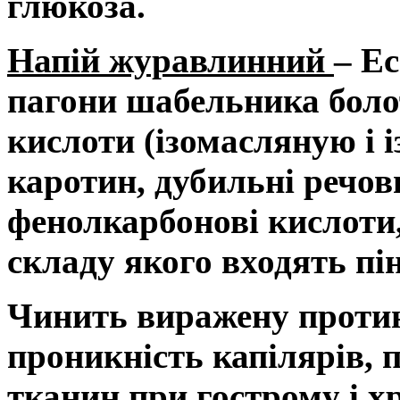
глюкоза.
Напій журавлинний
– Е
пагони шабельника боло
кислоти (ізомасляную і і
каротин, дубильні речов
фенолкарбонові кислоти,
складу якого входять пін
Чинить виражену протин
проникність капілярів,
тканин при гострому і х