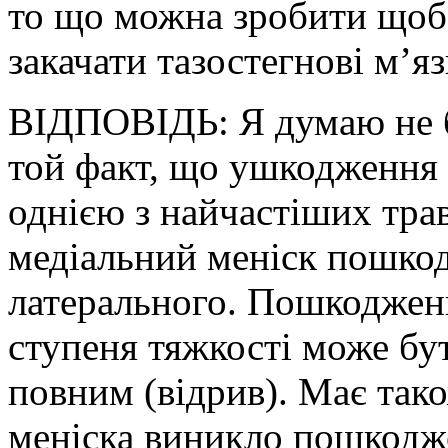
то що можна зробити щоб 
закачати тазостегнові м’
ВІДПОВІДЬ: Я думаю не б
той факт, що ушкодження м
однією з найчастіших тра
медіальний меніск пошкод
латерального. Пошкодженн
ступеня тяжкості може бу
повним (відрив). Має тако
меніска виникло пошкодже