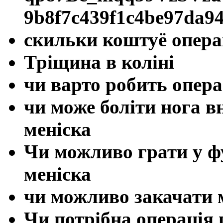
9b8f7c439f1c4be97da
скильки коштуё опера
Тріщина в коліні
чи варто робить опера
чи може боліти нога в
меніска
Чи можливо грати у ф
меніска
чи можливо закачати 
Чи потрібна операція 