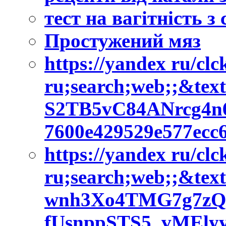
тест на вагітність з
Простужений мяз
https://yandex ru/cl
ru;search;web;;&tex
S2TB5vC84ANrcg4
7600e429529e577ec
https://yandex ru/cl
ru;search;web;;&tex
wnh3Xo4TMG7g7zQ
fUsnppSTS5_vMEly