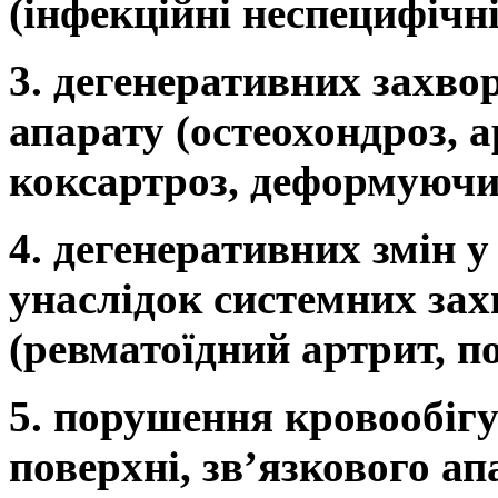
(інфекційні неспецифічні
3. дегенеративних захв
апарату (остеохондроз, а
коксартроз, деформуючи
4. дегенеративних змін 
унаслідок системних за
(ревматоїдний артрит, п
5. порушення кровообіг
поверхні, зв’язкового а