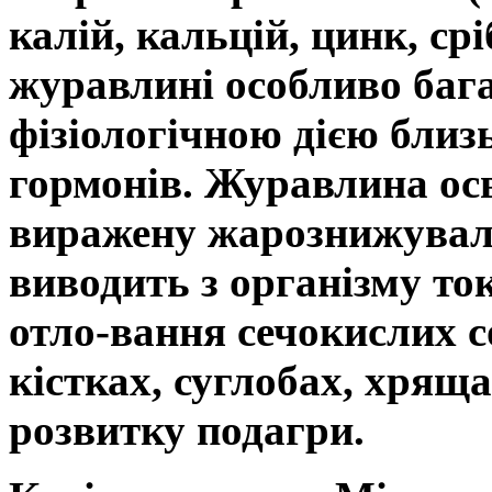
калій, кальцій, цинк, срі
журавлині особливо бага
фізіологічною дією близ
гормонів. Журавлина осв
виражену жарознижуваль
виводить з організму то
отло-вання сечокислих с
кістках, суглобах, хрящ
розвитку подагри.