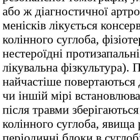
або ж діагностичної артр
менісків лікується консер
колінного суглоба, фізіот
нестероїдні протизапальн
лікувальна фізкультура). 
найчастіше повертаються д
чи іншій мірі встановлюва
після травми зберігаютьс
колінного суглоба, явища
періодичні блоки в суглоб