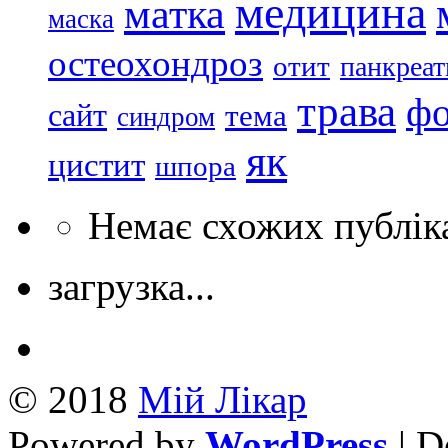
медицина
матка
маска
остеохондроз
отит
панкреат
трава
ф
сайт
тема
синдром
як
цистит
шпора
Немає схожих публік
загрузка...
© 2018
Mій Лікар
Powered by
WordPress
| D