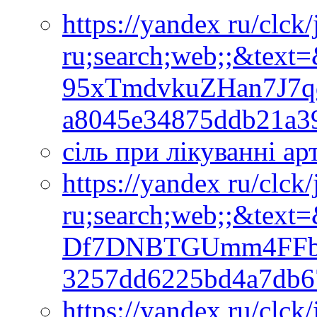
https://yandex ru/clck
ru;search;web;;&text
95xTmdvkuZHan7J7q
a8045e34875ddb21a3
сіль при лікуванні ар
https://yandex ru/clck
ru;search;web;;&text
Df7DNBTGUmm4FFbt
3257dd6225bd4a7db6
https://yandex ru/clck