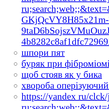
ru;search;web;;&text
GKjQcVY8H85x21m-
9taD6bSojszVMuOuz
4b8282c8af1dfc7296
шпори пят
буряк при фіброміом
щоб стояв як у бика
хвороба оперізуючи
https://yandex ru/clck
ru;search;web;;&text