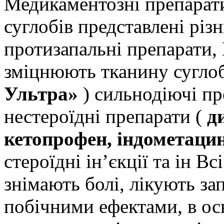
Медикаментозні препарати
суглобів представлені різ
протизапальні препарати,
зміцнюють тканину суглоб
Ультра»
) сильнодіючі пр
нестероїдні препарати (
ди
кетопрофен, індометаци
стероїдні ін’єкції та ін В
знімають болі, лікують за
побічними ефектами, в о