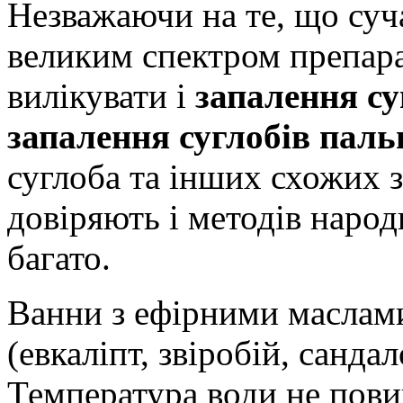
Незважаючи на те, що суч
великим спектром препара
вилікувати і
запалення су
запалення суглобів паль
суглоба та інших схожих 
довіряють і методів наро
багато.
Ванни з ефірними маслами
(евкаліпт, звіробій, сандал
Температура води не пови