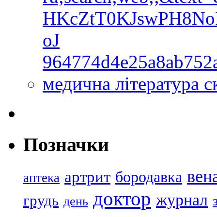
HKcZtT0KJswPH8No
oJ
964774d4e25a8ab752
медична література с
Позначки
вен
артрит
бородавка
аптека
доктор
журнал
грудь
день