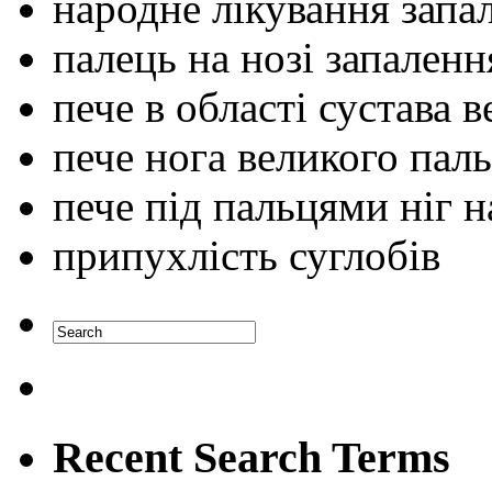
народне лікування запал
палець на нозі запаленн
пече в області сустава 
пече нога великого пал
пече під пальцями ніг 
припухлість суглобів
Recent Search Terms