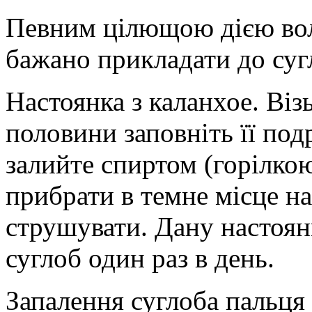
Певним цілющою дією воло
бажано прикладати до сугл
Настоянка з каланхое. Віз
половини заповніть її под
залийте спиртом (горілкою
прибрати в темне місце н
струшувати. Дану настоян
суглоб один раз в день.
Запалення суглоба пальця 