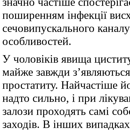
значно частіше спостеріга
поширенням інфекції вис
сечовипускального каналу
особливостей.
У чоловіків явища циститу
майже завжди з’являються
простатиту. Найчастіше й
надто сильно, і при лікув
залози проходять самі со
заходів. В інших випадка