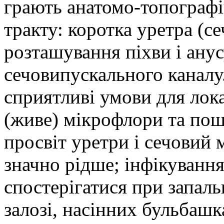
грають анатомо-топографі
тракту: коротка уретра (се
розташування піхви і ану
сечовипускального каналу
сприятливі умови для лока
(живе) мікрофлори та поши
просвіт уретри і сечовий 
значно рідше; інфікуванн
спостерігатися при запал
залозі, насінних бульбашка