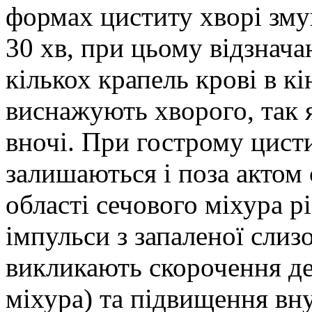
формах циститу хворі зму
30 хв, при цьому відзначаю
кількох крапель крові в к
виснажують хворого, так я
вночі. При гострому цисти
залишаються і поза актом 
області сечового міхура р
імпульси з запаленої слиз
викликають скорочення де
міхура) та підвищення вн