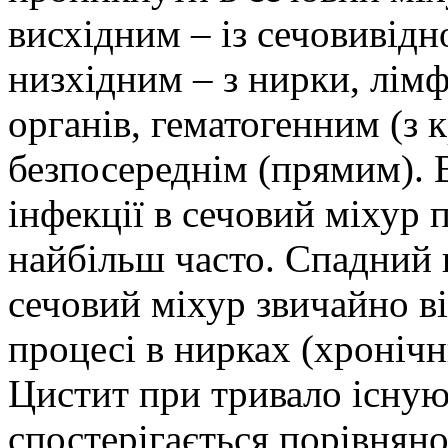
висхідним – із сечовивідн
низхідним – з нирки, лімф
органів, гематогенним (з 
безпосереднім (прямим).
інфекції в сечовий міхур 
найбільш часто. Спадний 
сечовий міхур звичайно в
процесі в нирках (хронічн
Цистит при тривало існу
спостерігається порівнян