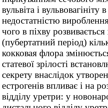
вульвіта і вульвовагініту 
недостатністю вироблення
чого в піхву розвивається
(пубертатний період) кіль
кокковая флора змінюєтьс
статевої зрілості встанов
секрету внаслідок утворен
естрогенів впливає і на р
відділу уретри: у новонар
дистального відділу урет