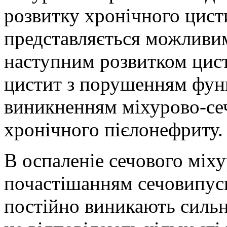
розвитку хронічного цисти
представляється можливим
наступним розвитком цист
цистит з порушенням функ
виникненням міхурово-се
хронічного пієлонефриту.
В оспаленіе сечового міху
почастішанням сечовипус
постійно виникають сильні