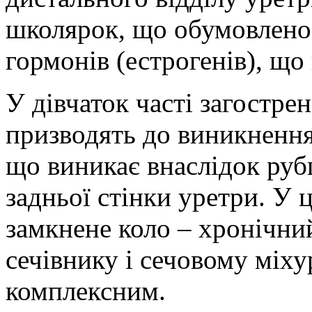
школярок, що обумовлено
гормонів (естрогенів), що
У дівчаток часті загостре
призводять до виникнення
що виникає внаслідок руб
задньої стінки уретри. У
замкнене коло – хронічний
сечівнику і сечовому міху
комплексним.