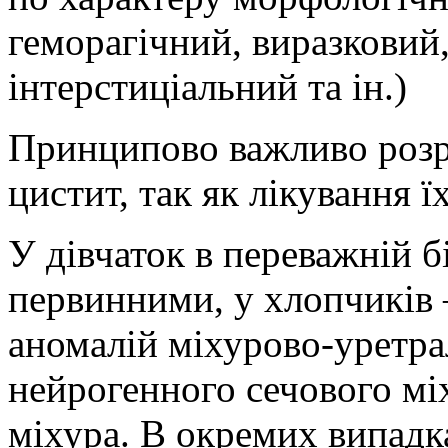
геморагічний, виразковий
інтерстиціальний та ін.)
Принципово важливо розр
цистит, так як лікування ї
У дівчаток в переважній б
первинними, у хлопчиків 
аномалій міхурово-уретрал
нейрогенного сечового мі
міхура. В окремих випад