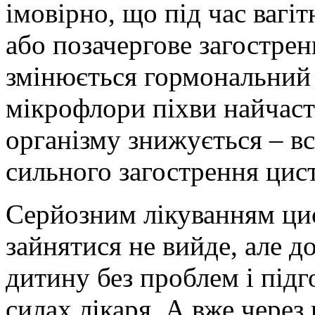
імовірно, що під час вагіт
або позачергове загостренн
змінюється гормональний
мікрофлори піхви найчаст
організму знижується – в
сильного загострення цист
Серйозним лікуванням цист
зайнятися не вийде, але 
дитину без проблем і підго
силах лікаря. А вже через 