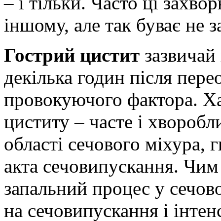
– і тільки. Часто ці зах
іншому, але так буває не 
Гострий цистит
зазвичай
декілька годин після пер
провокуючого фактора. Х
циститу – часте і хворобл
області сечового міхура, гн
акта сечовипускання. Чи
запальний процес у сечов
на сечовипускання і інте