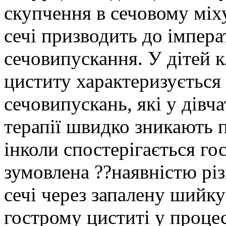
скупчення в сечовому міху
сечі призводить до імпера
сечовипускання. У дітей к
циститу характеризується
сечовипускань, які у дівча
терапії швидко зникають п
інколи спостерігається го
зумовлена ??наявністю рі
сечі через запалену шийку
гострому циститі у проце