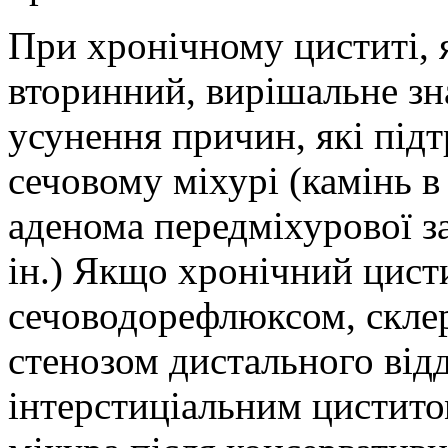
При хронічному циститі, я
вторинний, вирішальне зн
усунення причин, які під
сечовому міхурі (камінь в
аденома передміхурової за
ін.) Якщо хронічний цист
сечоводорефлюксом, скле
стенозом дистального відд
інтерстиціальним цистито