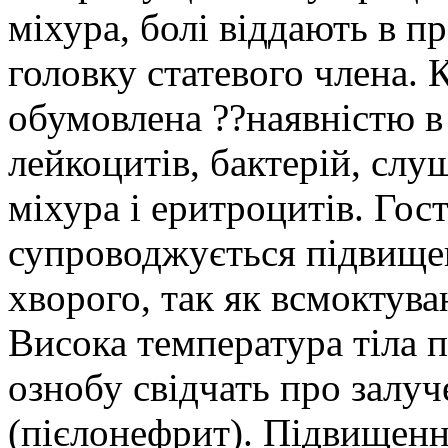
міхура, болі віддають в п
головку статевого члена. 
обумовлена ??наявністю в 
лейкоцитів, бактерій, слу
міхура і еритроцитів. Гос
супроводжується підвище
хворого, так як всмоктува
Висока температура тіла п
ознобу свідчать про залу
(пієлонефрит). Підвищенн