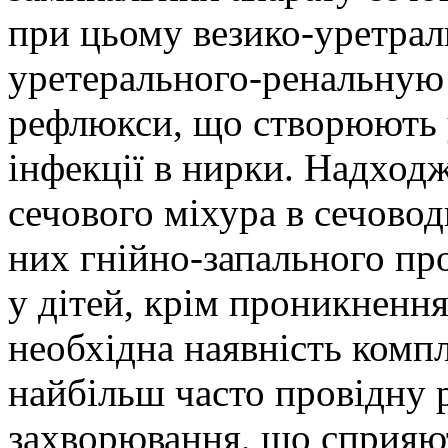
при цьому везико-уретраль
уретерального-ренальную
рефлюкси, що створюють 
інфекції в нирки. Надходж
сечового міхура в сечовод
них гнійно-запального пр
у дітей, крім проникнення
необхідна наявність комп
найбільш часто провідну р
захворювання, що сприяют