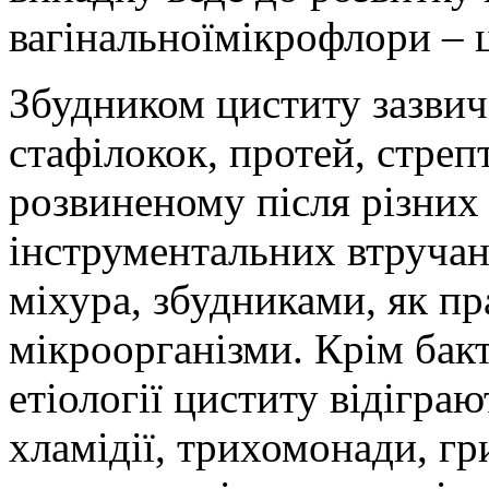
вагінальної
мікрофлори – ц
Збудником циститу зазвич
стафілокок, протей, стрепт
розвиненому після різних
інструментальних втручань
міхура, збудниками, як пр
мікроорганізми. Крім бакт
етіології циститу відіграю
хламідії, трихомонади, г