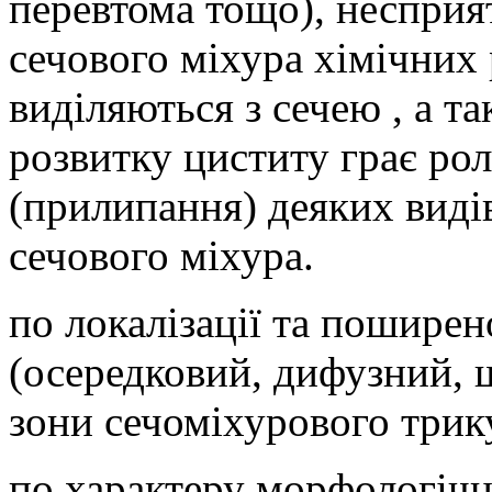
перевтома тощо), несприя
сечового міхура хімічних 
виділяються з сечею , а та
розвитку циститу грає рол
(прилипання) деяких видів
сечового міхура.
по локалізації та поширен
(осередковий, дифузний, 
зони сечоміхурового трик
по характеру морфологічн