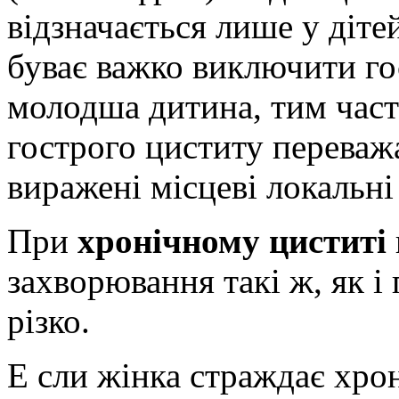
відзначається лише у діте
буває важко виключити го
молодша дитина, тим часті
гострого циститу переваж
виражені місцеві локальн
При
хронічному циститі
захворювання такі ж, як і
різко.
Е сли жінка страждає хро