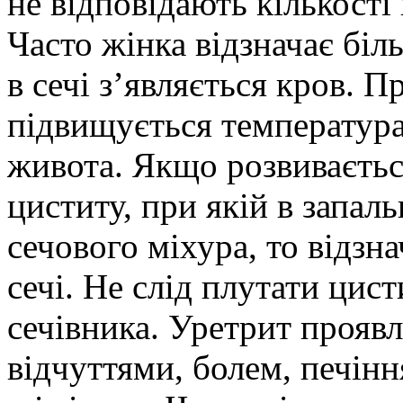
не відповідають кількості
Часто жінка відзначає біль
в сечі з’являється кров. 
підвищується температура
живота. Якщо розвиваєтьс
циститу, при якій в запал
сечового міхура, то відзн
сечі. Не слід плутати цис
сечівника. Уретрит прояв
відчуттями, болем, печінн