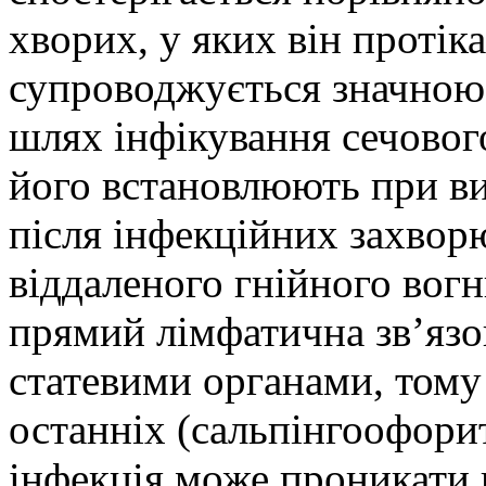
хворих, у яких він протіка
супроводжується значною
шлях інфікування сечового
його встановлюють при в
після інфекційних захвор
віддаленого гнійного вогн
прямий лімфатична зв’язо
статевими органами, тому
останніх (сальпінгоофорит
інфекція може проникати 