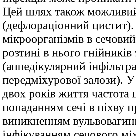
Цей шлях також можливий 
(дефлораціонний цистит)
мікроорганізмів в сечовий
розтині в нього гнійників
(аппедікулярний інфільтра
передміхурової залози). У
двох років життя частота 
попаданням сечі в піхву п
виникненням вульвовагин
інфікуванням сечового мі