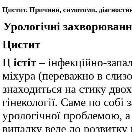
Цистит. Причини, симптоми, діагностик
Урологічні захворюван
Цистит
Ц
істіт
– інфекційно-запал
міхура (переважно в слиз
знаходиться на стику двох
гінекології. Саме по собі 
урологічної проблемою, а
випадку веде до розвитку