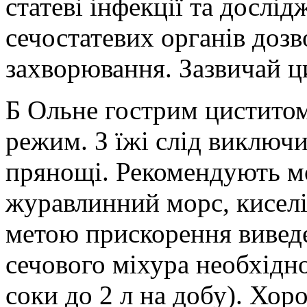
статеві інфекції та дослі
сечостатевих органів доз
захворювання. Зазвичай ц
Б Ольне гострим цистито
режим. З їжі слід виключит
прянощі. Рекомендують м
журавлинний морс, киселі
метою прискорення виведе
сечового міхура необхідно
соки до 2 л на добу). Хор