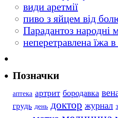
види аретмії
пиво з яйцем від болю
Парадантоз народні м
неперетравлена їжа в
Позначки
вен
артрит
бородавка
аптека
доктор
журнал
грудь
день