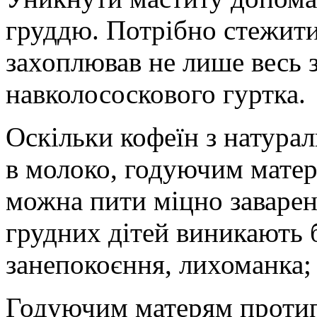
груддю. Потрібно стежити
захоплював не лише весь зі
навколососкового гуртка.
Оскільки кофеїн з натурал
в молоко, годуючим матер
можна пити міцно заварен
грудних дітей виникають б
занепокоєння, лихоманка;
Годуючим матерям протип