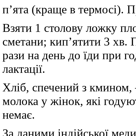
п’ята (краще в термосі). 
Взяти 1 столову ложку пл
сметани; кип’ятити 3 хв. 
рази на день до їди при г
лактації.
Хліб, спечений з кмином, 
молока у жінок, які году
немає.
За даними індійської мед