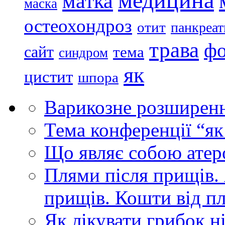
медицина
матка
маска
остеохондроз
отит
панкреат
трава
ф
сайт
тема
синдром
як
цистит
шпора
Варикозне розширенн
Тема конференції “як
Що являє собою атером
Плями після прищів.
прищів. Кошти від п
Як лікувати грибок ні