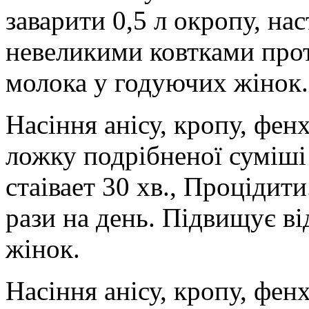
заварити 0,5 л окропу, на
невеликими ковтками прот
молока у годуючих жінок.
Насіння анісу, кропу, фен
ложку подрібненої суміші
стаівает 30 хв., Процідит
рази на день. Підвищує в
жінок.
Насіння анісу, кропу, фен