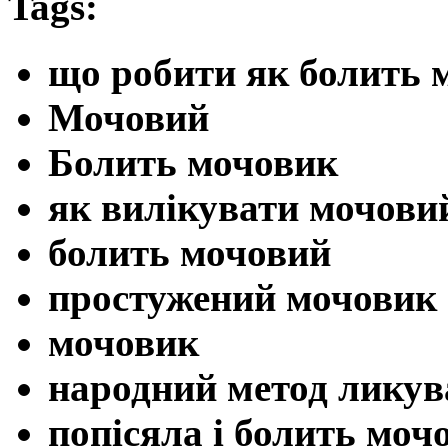
Tags:
що робити як болить 
Мочовий
Болить мочовик
як вилікувати мочови
болить мочовий
простужений мочовик
мочовик
народний метод ликув
попісяла і болить моч