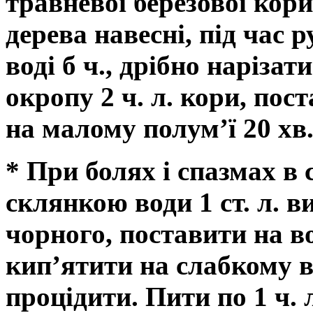
травневої березової кори
дерева навесні, під час р
воді б ч., дрібно наріза
окропу 2 ч. л. кори, пос
на малому полум’ї 20 хв.
* При болях і спазмах в 
склянкою води 1 ст. л. 
чорного, поставити на во
кип’ятити на слабкому во
процідити. Пити по 1 ч. л