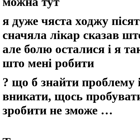
можна
тут
я дуже чяста ходжу пісят
сначяла лікар сказав што
але болю осталися і я т
што мені робити
? що б знайти проблему і
вникати, щось пробувати,
зробити не зможе …