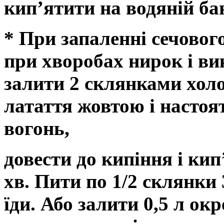
кип’ятити на водяній бані
* При запаленні сечового
при хворобах нирок і ви
залити 2 склянками холо
латаття жовтою і настоя
вогонь,
довести до кипіння і кип
хв. Пити по 1/2 склянки 3
їди. Або залити 0,5 л окро