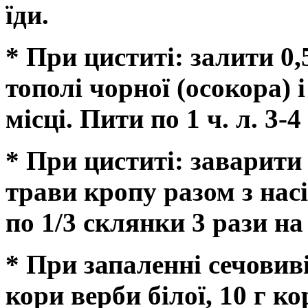
їди.
* При циститі: залити 0,5
тополі чорної (осокора) 
місці. Пити по 1 ч. л. 3-4
* При циститі: заварити 
трави кропу разом з насі
по 1/3 склянки 3 рази на 
* При запаленні сечовив
кори верби білої, 10 г к