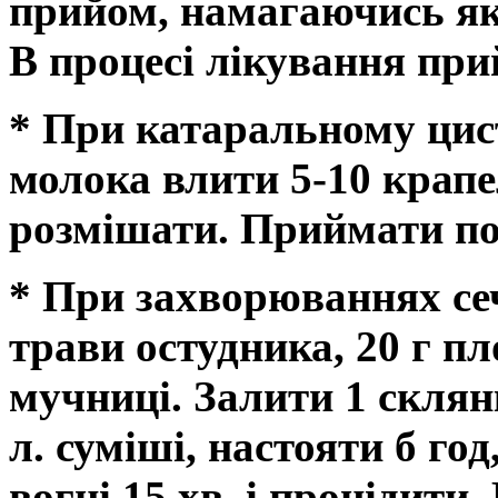
прийом, намагаючись як
В процесі лікування при
* При катаральному цист
молока влити 5-10 крапе
розмішати. Приймати по 
* При захворюваннях сеч
трави остудника, 20 г пл
мучниці. Залити 1 склян
л. суміші, настояти б го
вогні 15 хв. і процідити.