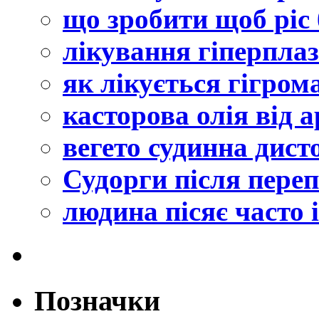
що зробити щоб ріс
лікування гіперплаз
як лікується гігром
касторова олія від 
вегето судинна дист
Судорги після пере
людина пісяє часто 
Позначки