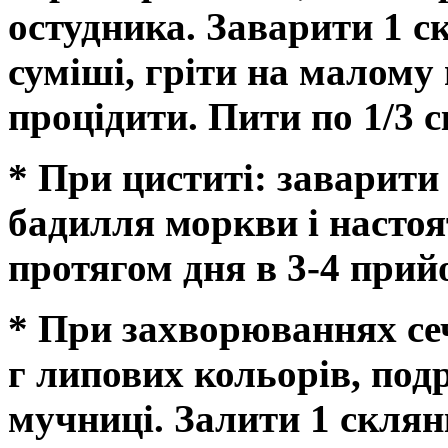
остудника. Заварити 1 ск
суміші, гріти на малому в
процідити. Пити по 1/3 с
* При циститі: заварити
бадилля моркви і настоя
протягом дня в 3-4 прийо
* При захворюваннях сеч
г липових кольорів, подр
мучниці. Залити 1 склянк