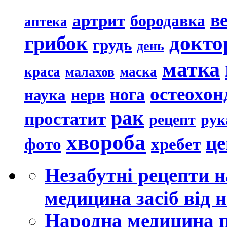
в
артрит
бородавка
аптека
докто
грибок
грудь
день
матка
краса
маска
малахов
остеохон
нога
наука
нерв
рак
простатит
рецепт
рук
хвороба
це
хребет
фото
Незабутні рецепти 
медицина засіб від
Народна медицина п