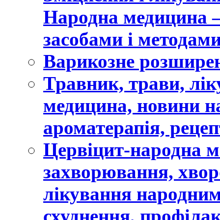
Народна медицина 
засобами і методами
Варикозне розширен
Травник, трави, лі
медицина, новини н
ароматерапія, рецеп
Цервіцит-народна м
захворювання, хворо
лікування народним
схуднення, профіла