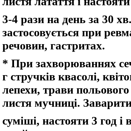
листя латаття і настояти
3-4 рази на день за 30 хв
застосовується при ревм
речовин, гастритах.
* При захворюваннях сеч
г стручків квасолі, кві
лепехи, трави польового
листя мучниці. Заварити 
суміші, настояти 3 год і