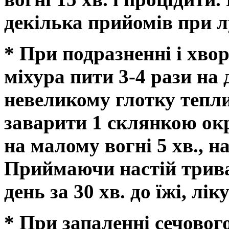
декілька прийомів при лу
* При подразненні і хво
міхура пити 3-4 рази на д
невеликому глотку тепл
заварити 1 склянкою окр
на малому вогні 5 хв., на
Приймаючи настій тривали
день за 30 хв. до їжі, лі
* При запаленні сечовог