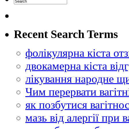
Recent Search Terms
фолікулярна кіста от
двокамерна кіста від
лікування народне щ
Чим перервати вагітн
як позбутися вагітно
мазь від алергії при 