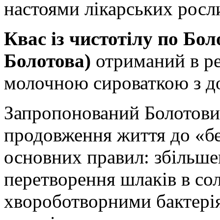
настоями лікарських росли
Квас із чистотілу по Бол
Болотова)
отриманий в ре
молочною сироваткою з д
Запропонований Болотовим
продовження життя до «бе
основних правил: збільше
перетворення шлаків в сол
хвороботворними бактері