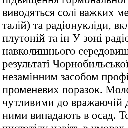
виводяться солі важких мет
талій) та радіонукліди, в
плутоній та ін У зоні рад
навколишнього середовища
результаті Чорнобильської
незамінним засобом профі
променевих поразок. Моло
чутливими до вражаючій ді
ними випадають в осад. Т
чистотілу навіть в умовах