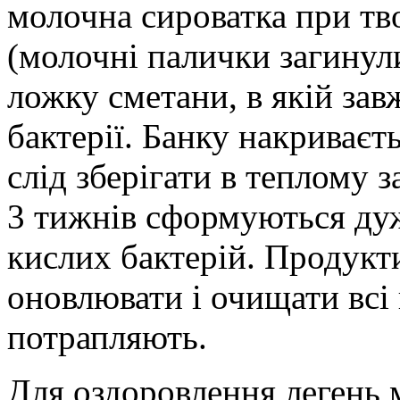
молочна сироватка при тв
(молочні палички загинули
ложку сметани, в якій зав
бактерії. Банку накриваєт
слід зберігати в теплому 
3 тижнів сформуються ду
кислих бактерій. Продукти
оновлювати і очищати всі 
потрапляють.
Для оздоровлення легень