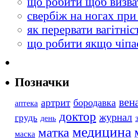
що робити щоб визв
свербіж на ногах при
як перервати вагітніс
що робити якщо чіпа
Позначки
вен
артрит
бородавка
аптека
доктор
журнал
грудь
день
медицина
матка
маска