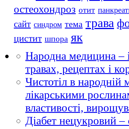
остеохондроз
отит
панкреат
трава
ф
сайт
тема
синдром
як
цистит
шпора
Народна медицина – і
травах, рецептах і ко
Чистотіл в народній 
лікарськими рослинам
властивості, вирощу
Діабет нецукровий –