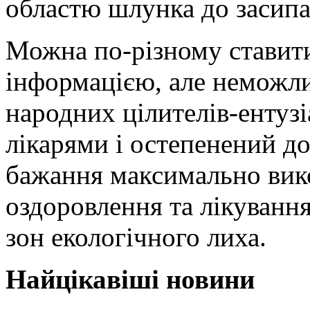
областю шлунка до засипа
Можна по-різному ставити
інформацією, але неможли
народних цілителів-ентуз
лікарями і остепенений д
бажання максимально вико
оздоровлення та лікуванн
зон екологічного лиха.
Найцікавіші новини