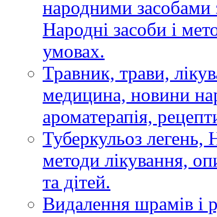
народними засобами 
Народні засоби і мет
умовах.
Травник, трави, ліку
медицина, новини на
ароматерапія, рецепт
Туберкульоз легень,
методи лікування, опи
та дітей.
Видалення шрамів і р