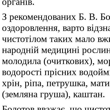
органів.
З рекомендованих Б. В. Б
оздоровлення, варто відзн
чистотілом таких мало вжи
народній медицині рослин
молодила (очиткових), мор
водорості прісних водойм
хрін, ріпа, петрушка, мат
(земляна груша), каштан.
Болотов вважає, що чистот