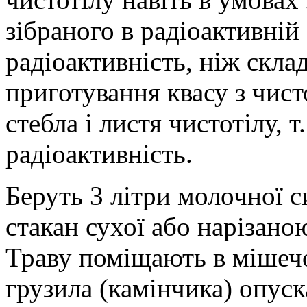
зібраного в радіоактивній 
радіоактивність, ніж скла
приготування квасу з чист
стебла і листя чистотілу, 
радіоактивність.
Беруть 3 літри молочної с
стакан сухої або нарізано
Траву поміщають в мішечо
грузила (камінчика) опус