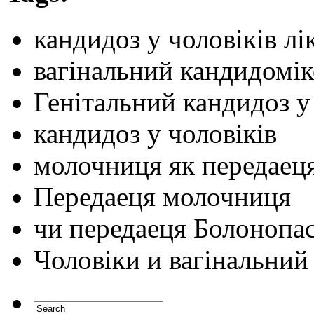
кандидоз у чоловіків лі
вагінальний кандидомік
Генітальний кандидоз у
кандидоз у чоловіків
молочниця як передаец
Передаеця молочниця
чи передаеця Болонопаст
Чоловіки и вагінальний