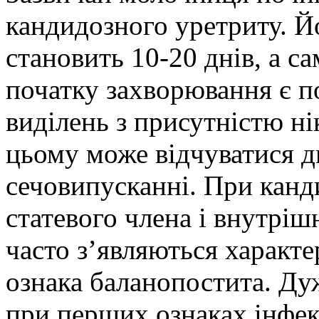
кандидозного уретриту. Й
становить 10-20 днів, а 
початку захворювання є п
виділень з присутністю ні
цьому може відчуватися 
сечовипусканні. При канди
статевого члена і внутріш
часто з’являються характ
ознака баланопостита. Ду
при перших ознаках інфекц