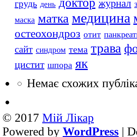
доктор
журнал
грудь
день
медицина
матка
маска
остеохондроз
отит
панкреат
трава
ф
сайт
тема
синдром
як
цистит
шпора
Немає схожих публік
© 2017
Mій Лікар
Powered by
WordPress
| D