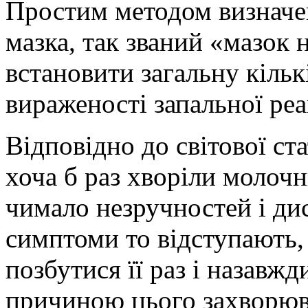
Простим методом визначен
мазка, так званий «мазок 
встановити загальну кількі
вираженості запальної реа
Відповідно до світової ст
хоча б раз хворіли молоч
чимало незручностей і ди
симптоми то відступають,
позбутися її раз і назав
причиною цього захворюв