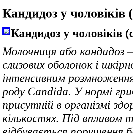
Кандидоз у чоловіків 
Кандидоз у чоловіків 
Молочниця або кандидоз –
слизових оболонок і шкірн
інтенсивним розмноженн
роду Candida. У нормі гр
присутній в організмі здо
кількостях. Під впливом 
відбувається порушення ба