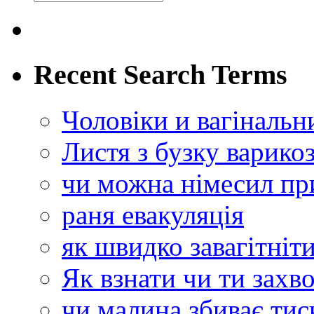
Recent Search Terms
Чоловіки и вагінальн
Листя з бузку варико
чи можна німесил пр
раня евакуляція
як швидко завагітніт
Як взнати чи ти захв
чи малина збиває тис