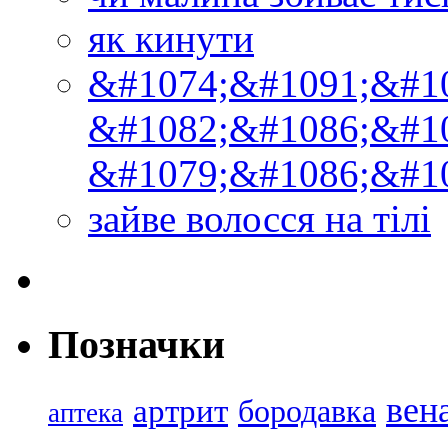
як кинути
&#1074;&#1091;&#1
&#1082;&#1086;&#1
&#1079;&#1086;&#1
зайве волосся на тілі
Позначки
вен
артрит
бородавка
аптека