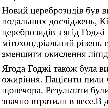
Новий цереброзидів був ви
подальших досліджень, Кі
цереброзидів з ягід Годжі
мітохондріальний рівень г
зменшити окислення ліпід
Ягода Годжі також була в
ожиріння. Пацієнти пили 
щовечора. Результати були
значно втратили в весе.В 