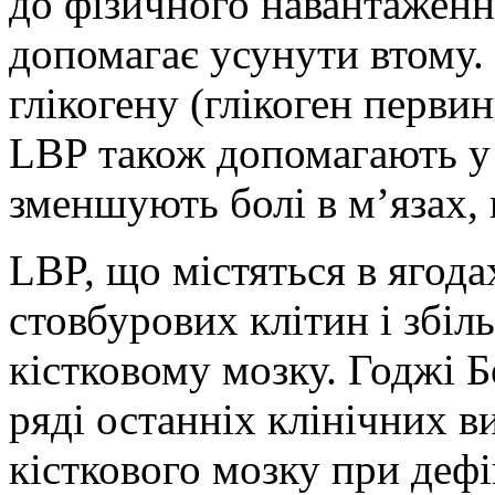
до фізичного навантаження
допомагає усунути втому.
глікогену (глікоген перви
LBP також допомагають у 
зменшують болі в м’язах,
LBP, що містяться в ягод
стовбурових клітин і збі
кістковому мозку. Годжі Б
ряді останніх клінічних в
кісткового мозку при деф