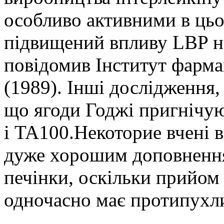
особливо активними в ць
підвищений впливу LBP н
повідомив Інститут фармак
(1989). Інші дослідження,
що ягоди Годжі пригнічую
і TA100.Некоторие вчені 
дуже хорошим доповнення
печінки, оскільки прийом 
одночасно має протипухл