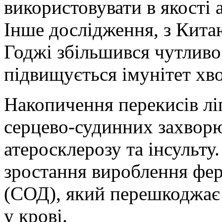
використовувати в якості 
Інше дослідження, з Кита
Годжі збільшився чутливос
підвищується імунітет хво
Накопичення перекисів ліп
серцево-судинних захворю
атеросклерозу та інсульт
зростання вироблення фе
(СОД), який перешкоджає 
у крові.