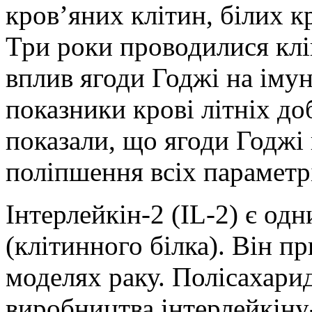
кров’яних клітин, білих к
Три роки проводилися клі
вплив ягоди Годжі на імунн
показники крові літніх до
показали, що ягоди Годжі
поліпшення всіх параметрі
Інтерлейкін-2 (IL-2) є од
(клітинного білка). Він п
моделях раку. Полісахари
виробництва інтерлейкіну-