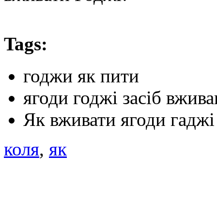
Tags:
годжи як пити
ягоди годжі засіб вжив
Як вживати ягоди гаджі
коля
,
як