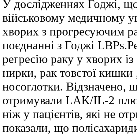
У дослідженнях Годжі, щ
військовому медичному ун
хворих з прогресуючим р
поєднанні з Годжі LBPs.Р
регресію раку у хворих і
нирки, рак товстої кишки ,
носоглотки. Відзначено, що
отримували LAK/IL-2 плю
ніж у пацієнтів, які не от
показали, що полісахарид