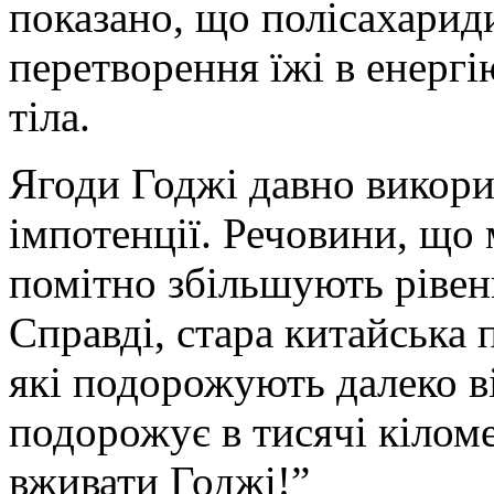
показано, що полісахари
перетворення їжі в енерг
тіла.
Ягоди Годжі давно викори
імпотенції. Речовини, що 
помітно збільшують рівень
Справді, стара китайська 
які подорожують далеко ві
подорожує в тисячі кіломе
вживати Годжі!”