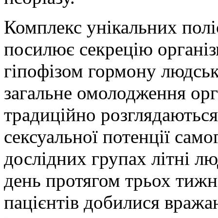
Комплекс унікальних полі
посилює секрецію органі
гіпофізом гормону людськ
загальне омолодження орг
традиційно розглядаються 
сексуальної потенції само
дослідних групах літні лю
день протягом трьох тижні
пацієнтів добилися вража