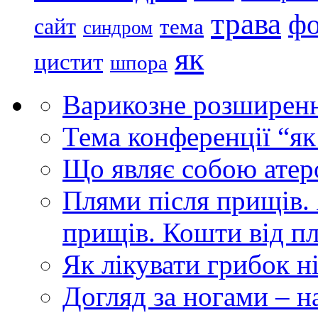
трава
ф
сайт
тема
синдром
як
цистит
шпора
Варикозне розширенн
Тема конференції “як
Що являє собою атером
Плями після прищів.
прищів. Кошти від п
Як лікувати грибок ні
Догляд за ногами – н