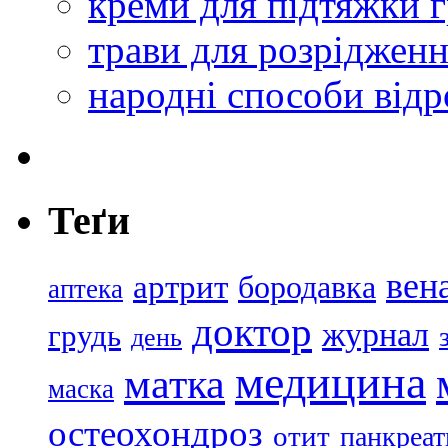
креми для підтяжки г
трави для розрідженн
народні способи відр
Теґи
вен
артрит
бородавка
аптека
доктор
журнал
грудь
день
медицина
матка
маска
остеохондроз
отит
панкреат