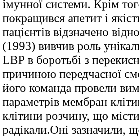
імунної системи. Крім тог
покращився апетит і якіст
пацієнтів відзначено відн
(1993) вивчив роль унікал
LBP в боротьбі з перекис
причиною передчасної сме
його команда провели вим
параметрів мембран клітин
клітини розчину, що місти
радікали.Оні зазначили, 