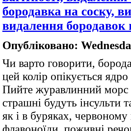
бородавка на соску, 
видалення бородавок п
Опубліковано: Wednesday
Чи варто говорити, борода
цей колір опікується ядро
Пийте журавлинний морс і
страшні будуть інсульти т
як і в буряках, червоному
флавоноїди, поживні речов