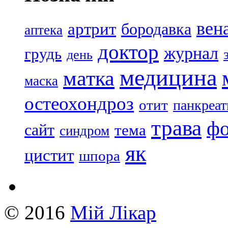
вен
артрит
бородавка
аптека
доктор
журнал
грудь
день
медицина
матка
маска
остеохондроз
отит
панкреат
трава
ф
сайт
тема
синдром
як
цистит
шпора
© 2016
Mій Лікар