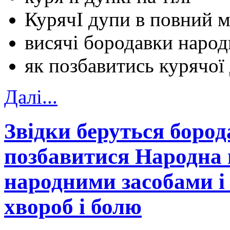
КурячІ дупи в повний м
висячі бородавки народ
як позбавитись курячої
Далi...
Звідки беруться бород
позбавитися Народна 
народними засобами і 
хвороб і болю