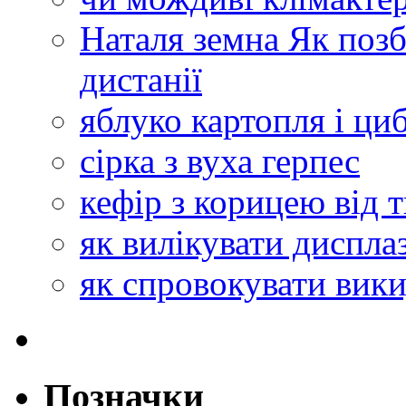
Наталя земна Як позб
дистанії
яблуко картопля і ци
сірка з вуха герпес
кефір з корицею від 
як вилікувати диспла
як спровокувати вики
Позначки