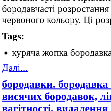
бородавчасті розростання
червоного кольору. Ці ро
Tags:
куряча жопка бородавка
Далi...
бородавки. бородавка
висячих бородавок, л
вагітності, видалення