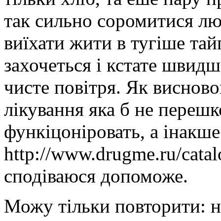
так сильно соромитися лю
виїхати жити в тугіше тайг
захочеться і кстате швид
чисте повітря. Як виснов
лікування яка б не переш
функіцоніровать, а інакше
http://www.drugme.ru/cata
сподіваюся допоможе.
Можу тільки повторити: на