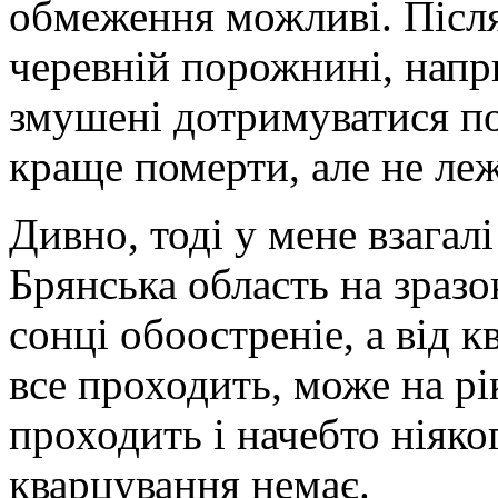
обмеження можливі. Після
черевній порожнині, напри
змушені дотримуватися по
краще померти, але не ле
Дивно, тоді у мене взагал
Брянська область на зразо
сонці обоостреніе, а від 
все проходить, може на рік
проходить і начебто ніяко
кварцування немає.