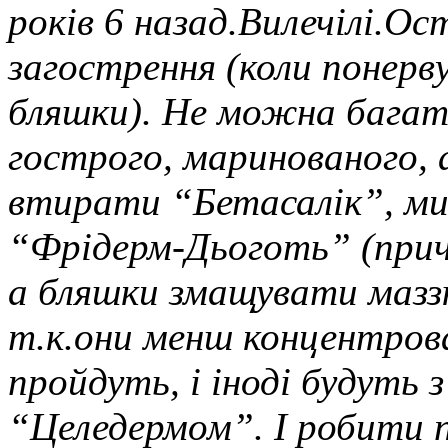
років 6 назад.Вилечілі.Ос
загострення (коли понерв
бляшки). Не можна багато
гострого, маринованого, 
втирати “Бетасалік”, м
“Фрідерм-Дьоготь” (прич
а бляшки змащувати мазз
т.к.они менш концентрова
пройдуть, і іноді будуть 
“Целедермом”. І робити 