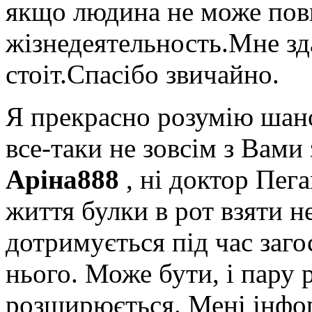
якщо людина не може пов
жізнедеятельность.Мне зд
стоіт.Спасібо звичайно.
Я прекрасно розумію ша
все-таки не зовсім з Вами
Аріна888
, ні доктор Пега
життя булки в рот взяти н
дотримується під час заго
нього. Може бути, і пару р
розширюється. Мені інфо