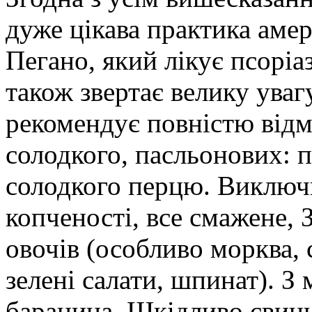
дуже цікава практика аме
Пегано, який лікує псоріа
також звертає велику уваг
рекомендує повністю відмо
солодкого, пасльонових: п
солодкого перцю. Виключи
копченості, все смажене,
овочів (особливо морква, с
зелені салати, шпинат). З 
баранина. Шкідливо свини