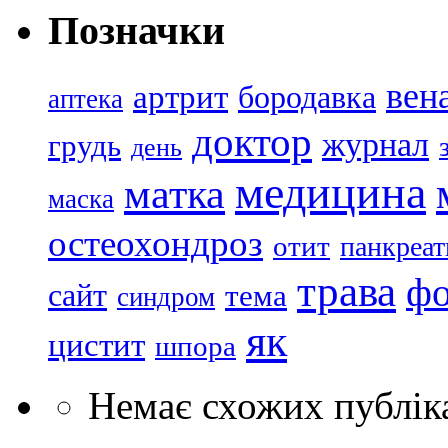
Позначки
вен
артрит
бородавка
аптека
доктор
журнал
грудь
день
медицина
матка
маска
остеохондроз
отит
панкреат
трава
ф
сайт
тема
синдром
як
цистит
шпора
Немає схожих публік