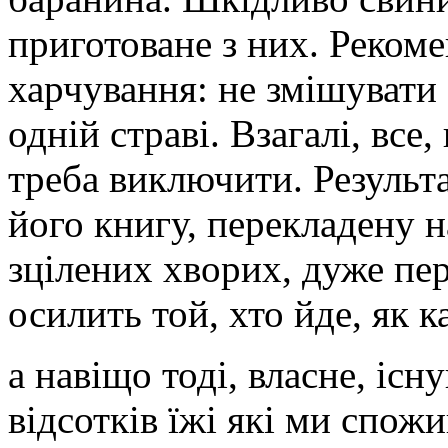
приготоване з них. Рекоме
харчування: не змішувати 
одній страві. Взагалі, все
треба виключити. Результ
його книгу, перекладену н
зцілених хворих, дуже пе
осилить той, хто йде, як 
а навіщо тоді, власне, іс
відсотків їжі які ми спож