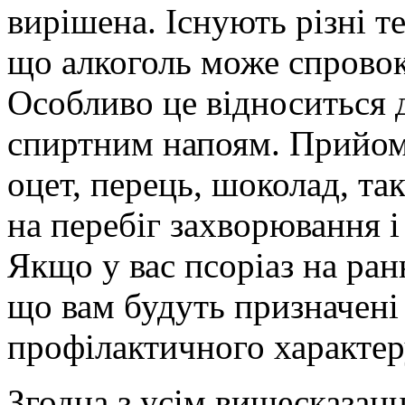
вирішена. Існують різні те
що алкоголь може спровок
Особливо це відноситься 
спиртним напоям. Прийом 
оцет, перець, шоколад, т
на перебіг захворювання і
Якщо у вас псоріаз на ран
що вам будуть призначені 
профілактичного характеру
Згодна з усім вишесказан