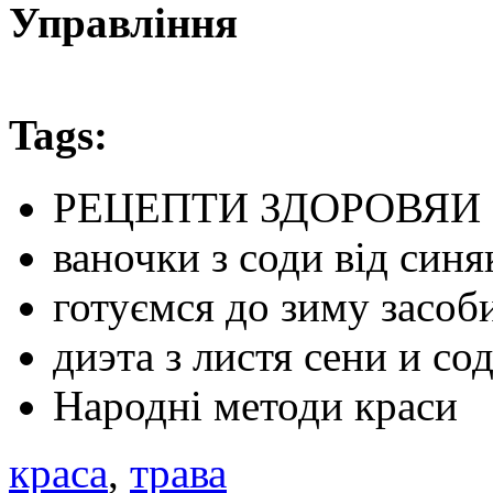
Управління
Tags:
РЕЦЕПТИ ЗДОРОВЯИ
ваночки з соди від синя
готуємся до зиму засоб
диэта з листя сени и со
Народні методи краси
краса
,
трава