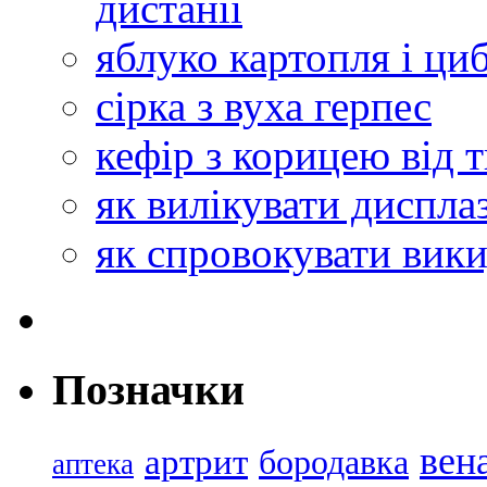
дистанії
яблуко картопля і ци
сірка з вуха герпес
кефір з корицею від 
як вилікувати диспла
як спровокувати вики
Позначки
вен
артрит
бородавка
аптека