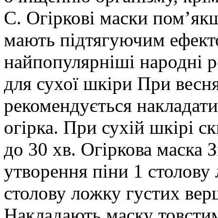
С. Огіркові маски пом’як
мають підтягуючим ефект
найпопулярніші народні ре
для сухої шкіри При весн
рекомендується накладати
огірка. При сухій шкірі 
до 30 хв. Огіркова маска 
утворення піни 1 столову 
столову ложку густих верш
Накладають маску товсти