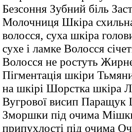
Безсоння Зубний біль Зас
Молочниця Шкіра схильна
волосся, суха шкіра голо
сухе і ламке Волосся січе
Волосся не ростуть Жирн
Пігментація шкіри Тьмян
на шкірі Шорстка шкіра Л
Вугрової висип Паращук 
Зморшки під очима Мішки
припухлості під очима Оч