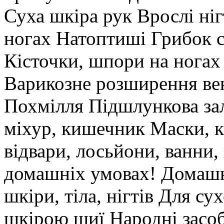
Суха шкіра рук Врослі ніг
ногах Натоптиші Грибок с
Кісточки, шпори на ногах 
Варикозне розширення вен
Похмілля Підшлункова зал
міхур, кишечник Маски, к
відвари, лосьйони, ванни,
домашніх умовах! Домашн
шкіри, тіла, нігтів Для су
шкірою шиї Народні засо