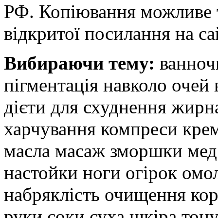
РФ. Копіювання можливе т
відкритої посилання на сай
Вибираючи тему:
ванноч
пігментація навколо очей
дієти для схуднення жирна
харчування компреси кре
масла масаж зморшки мед 
настойки ноги огірок омо
набряклість очищення кор
руки соки суха шкіра тону