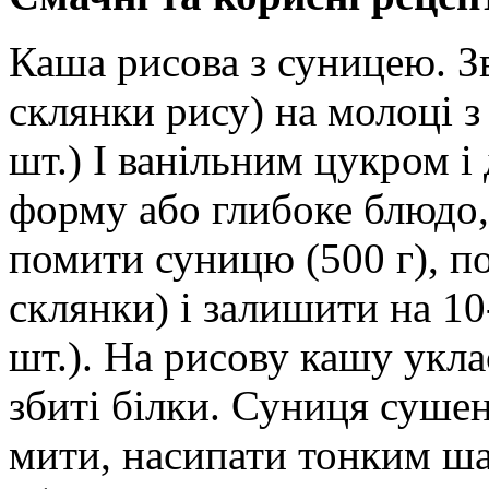
Каша рисова з суницею. Зв
склянки рису) на молоці з
шт.) І ванільним цукром і
форму або глибоке блюдо,
помити суницю (500 г), п
склянки) і залишити на 10
шт.). На рисову кашу укла
збиті білки. Суниця сушен
мити, насипати тонким ша