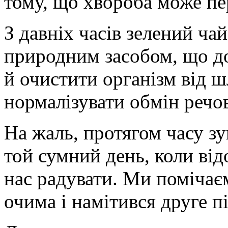
тому, що хвороба може пе
З давніх часів зелений ча
природним засобом, що до
й очистити організм від ш
нормалізувати обмін речо
На жаль, протягом часу з
той сумний день, коли від
нас радувати. Ми помічає
очима і намітився друге п