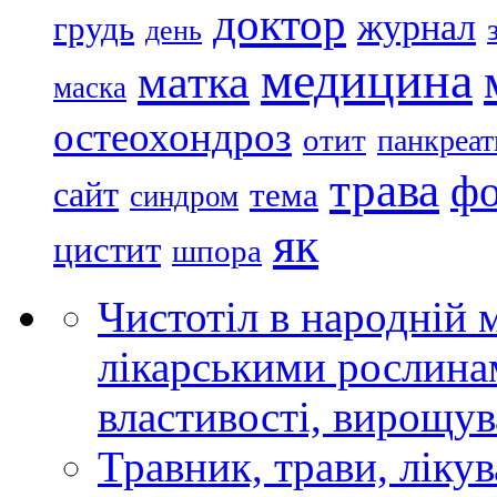
доктор
журнал
грудь
день
медицина
матка
маска
остеохондроз
отит
панкреат
трава
ф
сайт
тема
синдром
як
цистит
шпора
Чистотіл в народній 
лікарськими рослинам
властивості, вирощу
Травник, трави, ліку