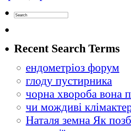
Recent Search Terms
ендометріоз форум
глоду пустирника
чорна хвороба вона п
чи мождиві клімактер
Наталя земна Як позб