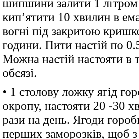
шипшини залити 1 літром 
кип’ятити 10 хвилин в ем
вогні під закритою кришк
години. Пити настій по 0.5
Можна настій настояти в т
обсязі.
• 1 столову ложку ягід го
окропу, настояти 20 -30 х
рази на день. Ягоди горо
перших заморозків, щоб з 