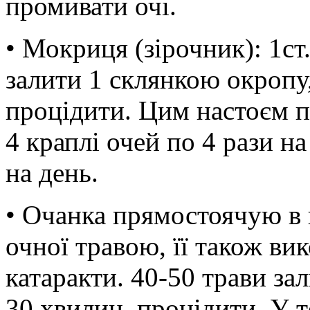
промивати очі.
• Мокриця (зірочник): 1ст
залити 1 склянкою окропу,
процідити. Цим настоєм п
4 краплі очей по 4 рази на
на день.
• Очанка прямостоячую в 
очної травою, її також ви
катаракти. 40-50 трави за
30 хвилин, процідити. У 