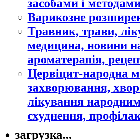
засобами і методами
Варикозне розширен
Травник, трави, лі
медицина, новини н
ароматерапія, рецеп
Цервіцит-народна м
захворювання, хворо
лікування народним
схуднення, профіла
загрузка...