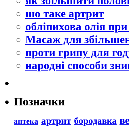
як збільшити полов
шо таке артрит
обліпихова олія при
Масаж для збільшен
проти грипу для го
народні способи зн
Позначки
в
артрит
бородавка
аптека