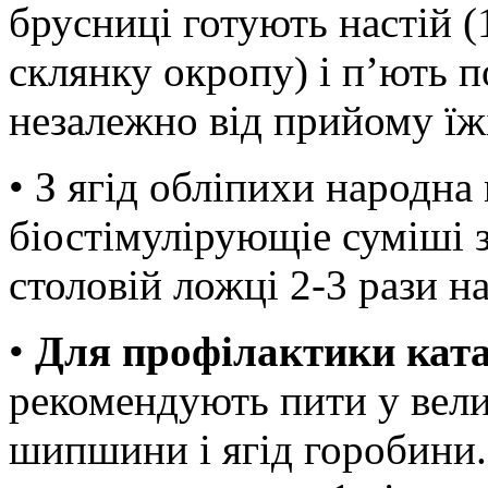
брусниці готують настій (
склянку окропу) і п’ють по
незалежно від прийому їж
• З ягід обліпихи народн
біостімулірующіе суміші з 
столовій ложці 2-3 рази н
•
Для профілактики кат
рекомендують пити у велик
шипшини і ягід горобини.