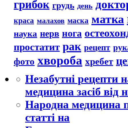
докто
грибок
грудь
день
матка
краса
маска
малахов
остеохон
нога
наука
нерв
рак
простатит
рецепт
рук
хвороба
це
хребет
фото
Незабутні рецепти 
медицина засіб від
Народна медицина п
статті на