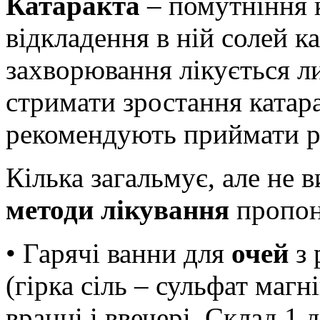
Катаракта
– помутніння 
відкладення в ній солей ка
захворювання лікується 
стримати зростання катара
рекомендують приймати р
Кілька загальмує, але не 
методи лікування
пропон
• Гарячі ванни для
очей
з 
(гірка сіль – сульфат магн
вранці і ввечері. Склад 1 