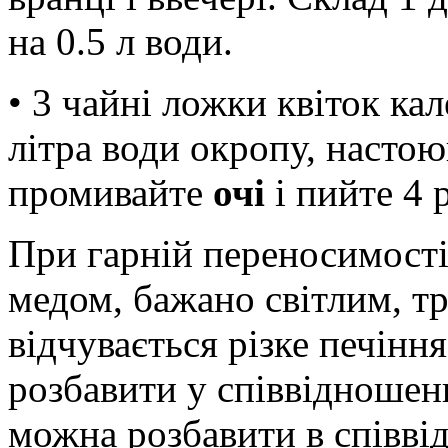
на 0.5 л води.
• 3 чайні ложки квіток ка
літра води окропу, настою
промивайте
очі
і пийте 4 
При гарній переносимості
медом, бажано світлим, т
відчувається різке печіння
розбавити у співвідношен
можна розбавити в співвід