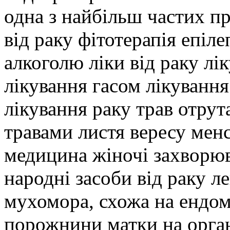
одна з найбільш частих п
від раку фітотерапія епіле
алкоголю ліки від раку л
лікування гасом лікуванн
лікування раку трав отрут
травами листя вересу мен
медицина жіночі захворюв
народні засоби від раку л
мухомора, схожа на ендом
порожнини матки на орган