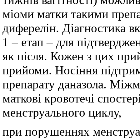
міоми матки такими препар
диферелін. Діагностика в
1 – етап – для підтвердж
як після. Кожен з цих при
прийоми. Носіння підтри
препарату даназола. Міжм
маткові кровотечі спостер
менструального циклу,
при порушеннях менструа