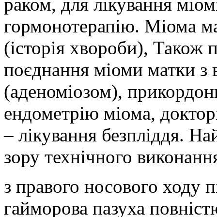
раком, для лікування міо
гормонотерапію. Міома ма
(історія хвороби), Також 
поєднання міоми матки з 
(аденоміозом), прикордонн
ендометрію міома, доктори
– лікування безпліддя. На
зору технічного виконанн
з правого носового ходу пі
гайморова пазуха повніст