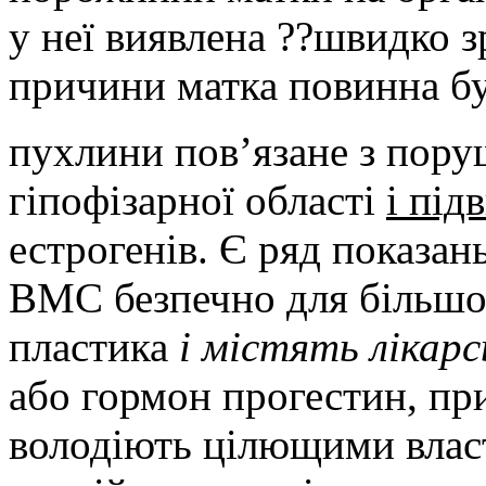
у неї виявлена ??швидко з
причини матка повинна бут
пухлини пов’язане з пору
гіпофізарної області
і пі
естрогенів. Є ряд показан
ВМС безпечно для більшос
пластика
і містять лікар
або гормон прогестин, пр
володіють цілющими влас