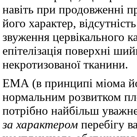
навіть при продовженні п
його характер, відсутніст
звуження цервікального к
епітелізація поверхні ший
некротизованої тканини.
ЕМА (в принципі міома йо
нормальним розвитком пло
потрібно найбільш уважне
за характером
перебігу в