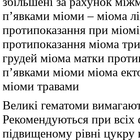
збільшені за рахунок міжм
п’явками міоми – міома лі
протипоказання при міомі
протипоказання міома три
грудей міома матки проти
п’явками міоми міома ект
міоми травами
Великі гематоми вимагают
Рекомендуються при всіх 
підвищеному рівні цукру 