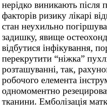
нерідко виникають після п
факторів ризику лікарі ві
стан неухильно погіршував
задишку, явище остеохонд
відбутися інфікування, п
перекрутити “ніжка” пухл
розташуванні, так, рахун
робочого елемента інстру
одномоментно резецироват
тканини. Емболізація мат