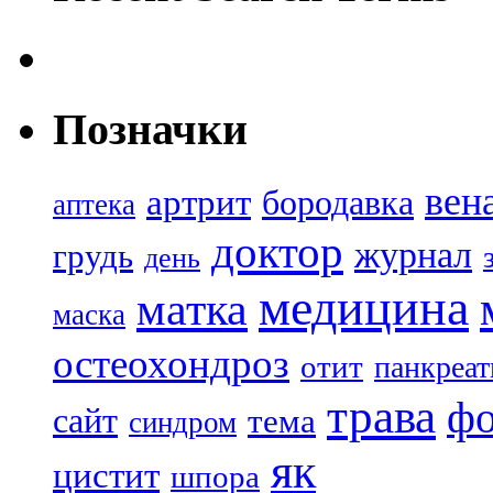
Позначки
вен
артрит
бородавка
аптека
доктор
журнал
грудь
день
медицина
матка
маска
остеохондроз
отит
панкреат
трава
ф
сайт
тема
синдром
як
цистит
шпора