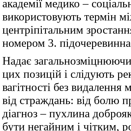
академії медико – соціаль
використовують термін мі
центріпітальним зростанн
номером 3. підочеревинна
Надає загальнозміцнюючий
цих позицій і слідують р
вагітності без видалення 
від страждань: від болю п
діагноз – пухлина доброяк
бути негайним і чітким, р