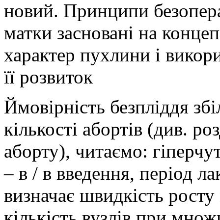
новий. Принципи безопер
матки засновані на конце
характер пухлини і викор
її розвиток
Ймовірність безпліддя зб
кількості абортів (див. р
аборту), читаємо: гіперчут
– в / в введення, період л
визначає швидкість росту
кількість вузлів при мно