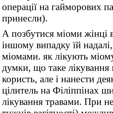
операції на гайморових па
принесли).
А позбутися міоми жінці 
іншому випадку їй надалі
міомами. як лікують міому
думки, що таке лікування
користь, але і нанести де
цілитель на Філіппінах ш
лікування травами. При н
тижнів вагітності) можлив