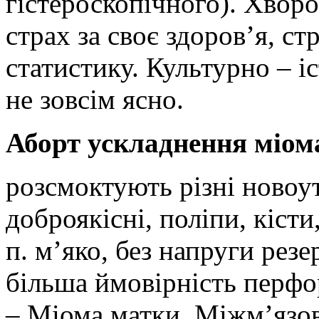
гістероскопічного). Хвор
страх за своє здоров’я, ст
статистику. Культурно – і
не зовсім ясно.
Аборт ускладнення міом
розсмоктують різні новоут
доброякісні, поліпи, кісти
п. м’яко, без напруги рез
більша ймовірність перфор
– Міома матки. Міжм’язов