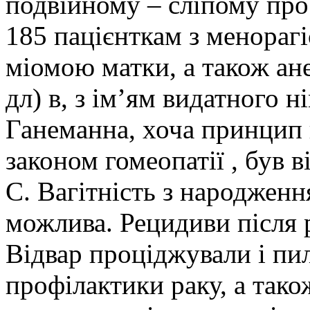
подвійному – сліпому пр
185 пацієнткам з менорагі
міомою матки, а також анем
дл) в, з ім’ям видатного 
Ганеманна, хоча принцип 
законом гомеопатії , був 
С. Вагітність з народжен
можлива. Рецидиви після 
Відвар проціджували і пил
профілактики раку, а тако