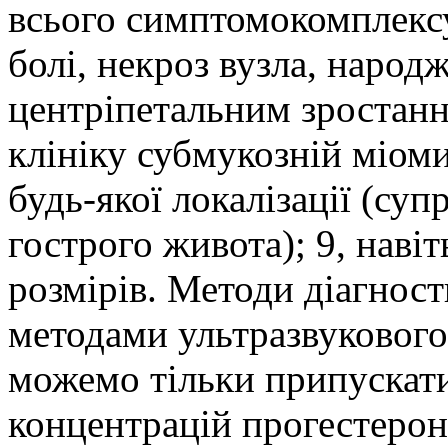
всього симптомокомплексу
болі, некроз вузла, народж
центріпетальним зростання
клініку субмукозній міоми
будь-якої локалізації (су
гострого живота); 9, наві
розмірів. Методи діагнос
методами ультразвукового
можемо тільки припускат
концентрацій прогестерон