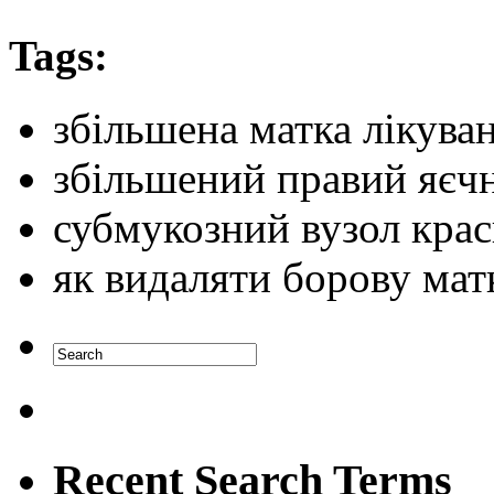
Tags:
збільшена матка лікува
збільшений правий яєчн
субмукозний вузол крас
як видаляти борову мат
Recent Search Terms