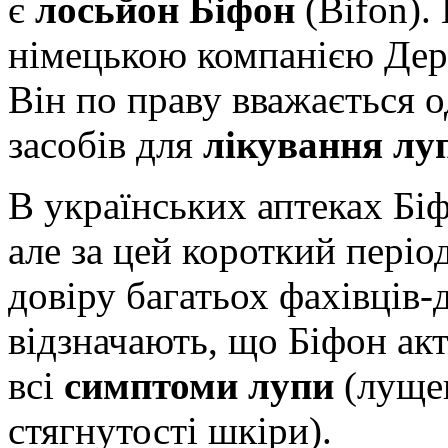
є
лосьйон Біфон
(Bifon).
німецькою компанією Де
Він по праву вважається 
засобів для
лікування л
В українських аптеках Біф
але за цей короткий періо
довіру багатьох фахівців-
відзначають, що Біфон акт
всі
симптоми лупи
(лущен
стягнутості шкіри).