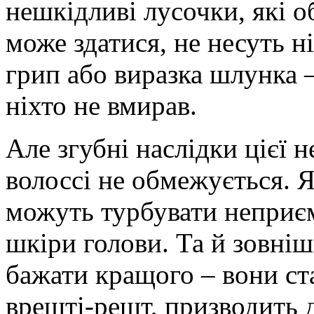
нешкідливі лусочки, які о
може здатися, не несуть н
грип або виразка шлунка –
ніхто не вмирав.
Але згубні наслідки цієї 
волоссі не обмежується.
можуть турбувати неприє
шкіри голови. Та й зовніш
бажати кращого – вони ст
врешті-решт, призводить д