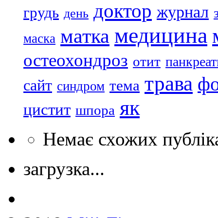
доктор
журнал
грудь
день
медицина
матка
маска
остеохондроз
отит
панкреат
трава
ф
сайт
тема
синдром
як
цистит
шпора
Немає схожих публік
загрузка...