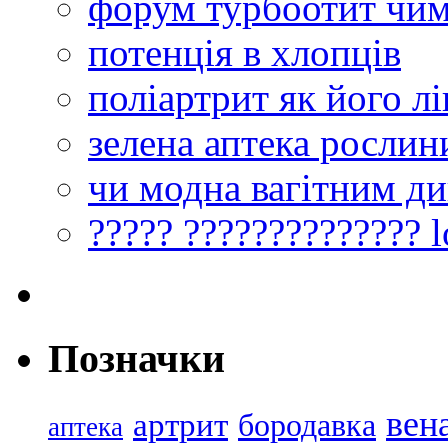
форум турбоотит чим
потенція в хлопців
поліартрит як його л
зелена аптека рослин
чи модна вагітним ди
????? ?????????????? 
Позначки
вен
артрит
бородавка
аптека