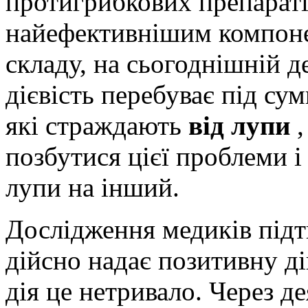
протигрибкових препаратів
найефективнішим компоне
складу, на сьогоднішній д
дієвість перебуває під су
які страждають
від лупи
позбутися цієї проблеми 
лупи на інший.
Дослідження медиків під
дійсно надає позитивну д
дія це нетривало. Через д