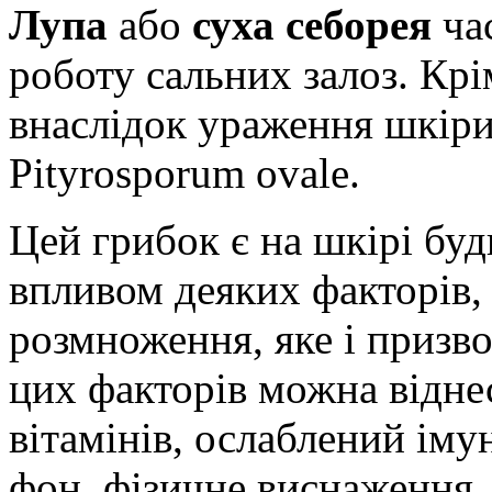
Лупа
або
суха себорея
ча
роботу сальних залоз. Крі
внаслідок ураження шкір
Pityrosporum ovale.
Цей грибок є на шкірі будь
впливом деяких факторів,
розмноження, яке і призв
цих факторів можна віднес
вітамінів, ослаблений ім
фон, фізичне виснаження,