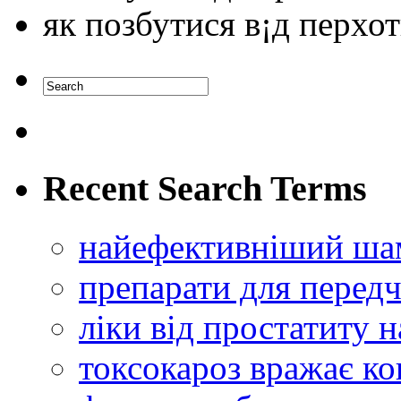
як позбутися в¡д перхо
Recent Search Terms
найефективніший ша
препарати для перед
ліки від простатиту 
токсокароз вражає к