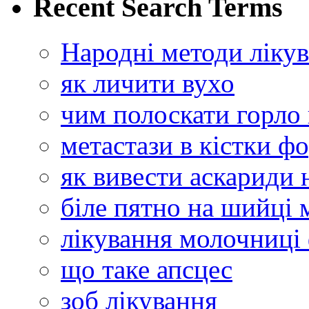
Recent Search Terms
Народні методи ліку
як личити вухо
чим полоскати горло 
метастази в кістки ф
як вивести аскариди
біле пятно на шийці 
лікування молочниці
що таке апсцес
зоб лікування