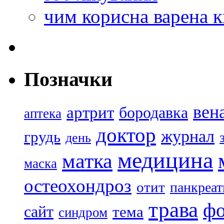
чим корисна варена к
Позначки
вен
артрит
бородавка
аптека
доктор
журнал
грудь
день
медицина
матка
маска
остеохондроз
отит
панкреат
трава
ф
сайт
тема
синдром