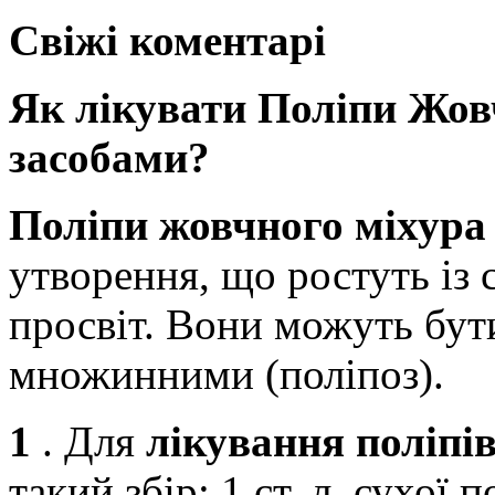
Свіжі коментарі
Як лікувати Поліпи Жов
засобами?
Поліпи жовчного міхур
утворення, що ростуть із 
просвіт. Вони можуть бут
множинними (поліпоз).
1
. Для
лікування поліпі
такий збір: 1 ст. л. сухої