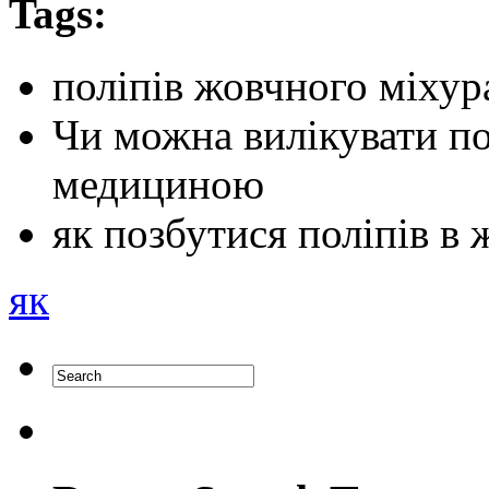
Tags:
поліпів жовчного міхур
Чи можна вилікувати п
медициною
як позбутися поліпів в
як