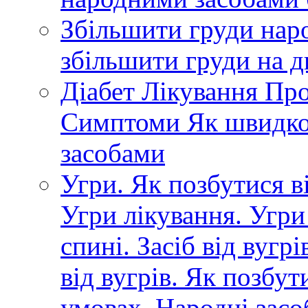
Збільшити груди нар
збільшити груди на д
Діабет Лікування Пр
Симптоми Як швидко
засобами
Угри. Як позбутися ві
Угри лікування. Угри
спині. Засіб від вугр
від вугрів. Як позбут
умовах. Народні засоб