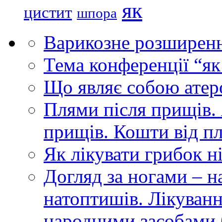
як
цистит
шпора
Варикозне розширенн
Тема конференції “як
Що являє собою атером
Плями після прищів.
прищів. Кошти від п
Як лікувати грибок ні
Догляд за ногами – н
натоптишів. Лікуванн
народними засобами