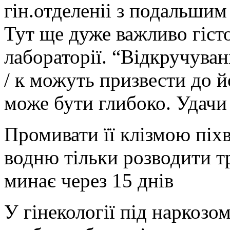
гін.отделеніі з подальши
Тут ще дуже важливо гіст
лабораторії. “Відкручува
/ к можуть призвести до й
може бути глибоко. Удачи 
Промивати її клізмою піх
водню тільки розводити т
минає через 15 днів
У гінекології під наркозо