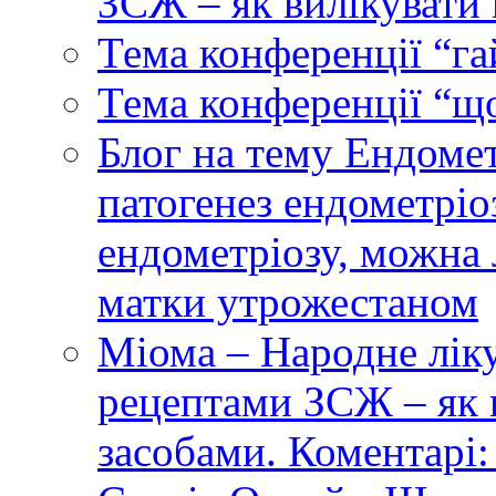
ЗСЖ – як вилікувати
Тема конференції “га
Тема конференції “щ
Блог на тему Ендомет
патогенез ендометріо
ендометріозу, можна 
матки утрожестаном
Міома – Народне лік
рецептами ЗСЖ – як 
засобами. Коментарі: 