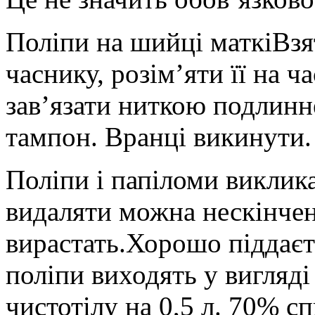
Поліпи на шийці маткіВзя
часнику, розім’яти її на ч
зав’язати ниткою подлинне
тампон. Вранці викинути.
Поліпи і папіломи виклик
видаляти можна нескінче
вирастать.Хорошо піддаєт
поліпи виходять у вигляді 
чистотілу на 0,5 л. 70% с