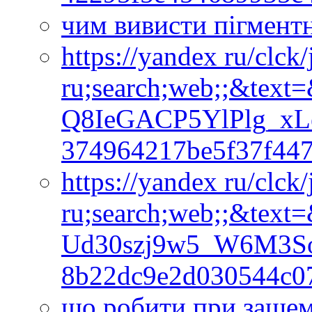
чим вивисти пігментн
https://yandex ru/clck
ru;search;web;;&tex
Q8IeGACP5YlPlg_x
374964217be5f37f44
https://yandex ru/clck
ru;search;web;;&text
Ud30szj9w5_W6M3S
8b22dc9e2d030544c0
що робити при защем