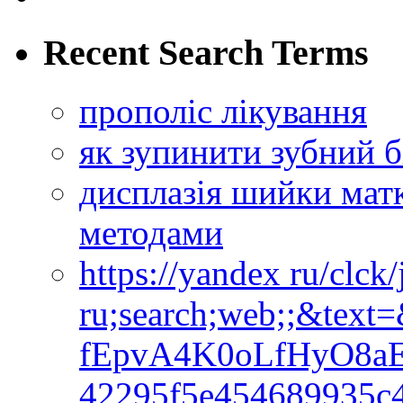
Recent Search Terms
прополіс лікування
як зупинити зубний б
дисплазія шийки мат
методами
https://yandex ru/clck
ru;search;web;;&text
fEpvA4K0oLfHyO8a
42295f5e454689935c