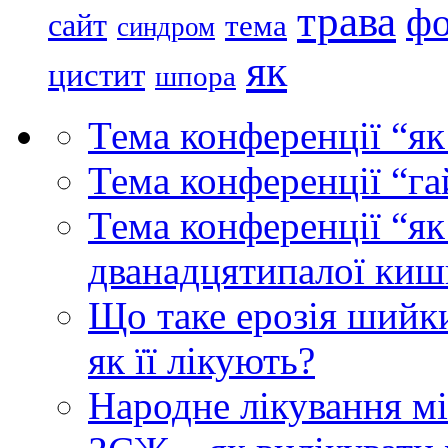
трава
ф
сайт
тема
синдром
як
цистит
шпора
Тема конференції “як
Тема конференції “га
Тема конференції “як
дванадцятипалої кишк
Що таке ерозія шийки 
як її лікують?
Народне лікування мі