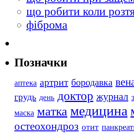
що робити коли розтя
фіброма
Позначки
вен
артрит
бородавка
аптека
доктор
журнал
грудь
день
медицина
матка
маска
остеохондроз
отит
панкреат