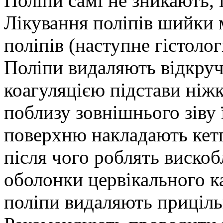
Поліпи самі не зникають, 
Лікування поліпів шийки 
поліпів (наступне гістоло
Поліпи видаляють відкру
коагуляцією підстави ніж
поблизу зовнішнього зіву 
поверхню накладають кетг
після чого роблять вискоб
оболонки цервікального к
поліпи видаляють приціль