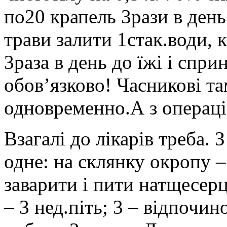
по20 крапель 3рази в день
трави залити 1стак.води, к
3раза в день до їжі і спр
обов’язково! Часникові т
одновременно.А з операц
Взагалі до лікарів треба. 
одне: на склянку окропу 
заварити і пити натщесерц
– 3 нед.піть; 3 – відпочин