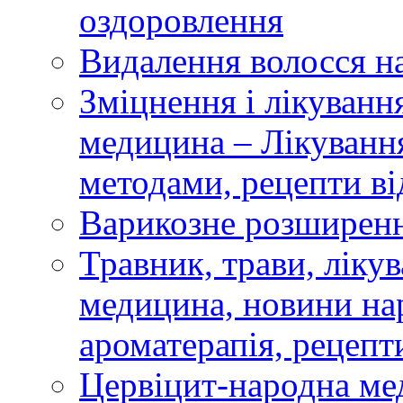
оздоровлення
Видалення волосся
Зміцнення і лікуванн
медицина – Лікуванн
методами, рецепти ві
Варикозне розширенн
Травник, трави, ліку
медицина, новини на
ароматерапія, рецепт
Цервіцит-народна мед