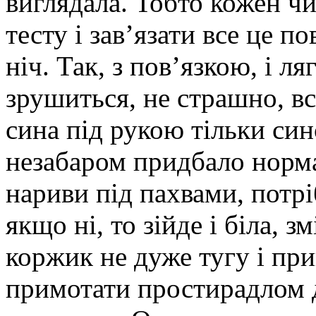
виглядала. Тобто кожен ч
тесту і зав’язати все це 
ніч. Так, з пов’язкою, і ля
зрушиться, не страшно, в
сина під рукою тільки си
незабаром придбало норма
нариви під пахвами, потр
якщо ні, то зійде і біла, з
коржик не дуже тугу і при
примотати простирадлом до