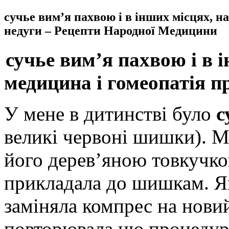
сучье вим’я пахвою і в інших місцях, н
недуги – Рецепти Народної Медицини
сучье вим’я пахвою і в 
медицина і гомеопатія п
У мене в дитинстві було
с
великі червоні шишки). М
його дерев’яною товкучко
прикладала до шишкам. Як
заміняла компрес на новий
повторювала цю процедур