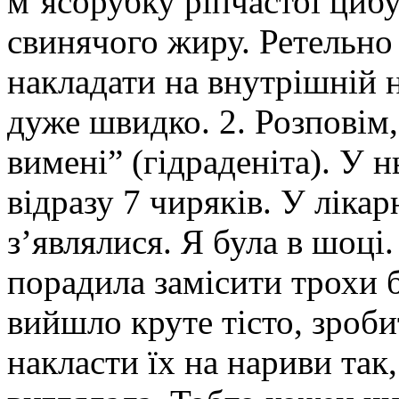
м’ясорубку ріпчастої цибул
свинячого жиру. Ретельно
накладати на внутрішній 
дуже швидко. 2. Розповім, 
вимені” (гідраденіта). У 
відразу 7 чиряків. У лікар
з’являлися. Я була в шоці.
порадила замісити трохи 
вийшло круте тісто, зроби
накласти їх на нариви так