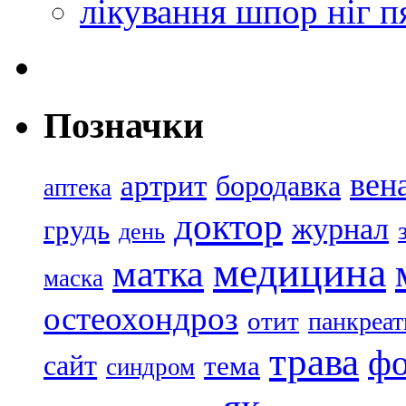
лікування шпор ніг п
Позначки
вен
артрит
бородавка
аптека
доктор
журнал
грудь
день
медицина
матка
маска
остеохондроз
отит
панкреат
трава
ф
сайт
тема
синдром