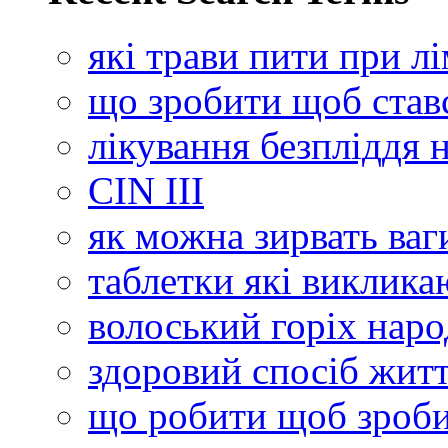
які трави пити при лі
що зробити щоб став
лікування безпліддя
СІN III
як можна зирвать ваг
таблетки які виклика
волоський горіх нар
здоровий спосіб житт
що робити щоб зроб