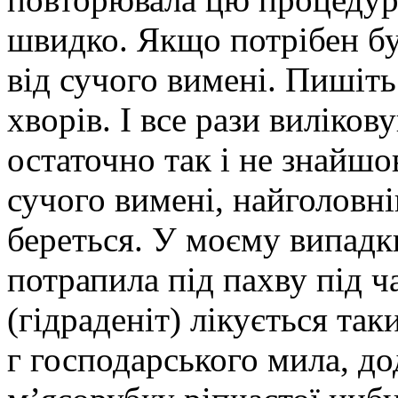
швидко. Якщо потрібен бу
від сучого вимені. Пишіть
хворів. І все рази виліков
остаточно так і не знайшо
сучого вимені, найголовні
береться. У моєму випадки
потрапила під пахву під ча
(гідраденіт) лікується та
г господарського мила, д