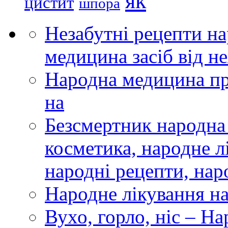
як
цистит
шпора
Незабутні рецепти н
медицина засіб від 
Народна медицина пр
на
Безсмертник народна
косметика, народне л
народні рецепти, нар
Народне лікування н
Вухо, горло, ніс – Н