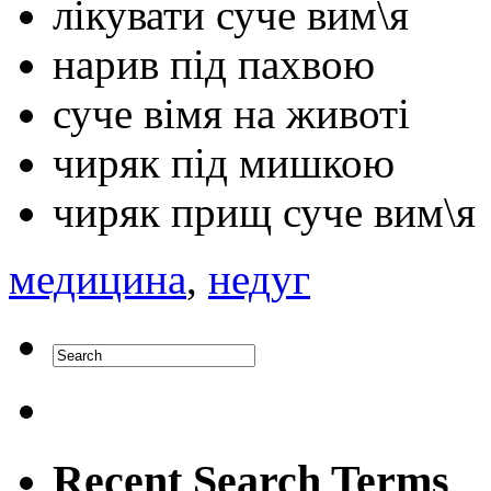
лікувати суче вим\я
нарив під пахвою
суче вімя на животі
чиряк під мишкою
чиряк прищ суче вим\я
медицина
,
недуг
Recent Search Terms