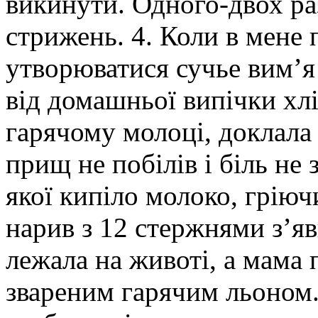
викинути. Одного-двох раз
стрижень. 4. Коли в мене 
утворюватися сучье вим’я (
від домашньої випічки хлі
гарячому молоці, доклала 
прищ не побілів і біль не 
якої кипіло молоко, гріюч
нарив з 12 стержнями з’яв
лежала на животі, а мама 
звареним гарячим льоном.