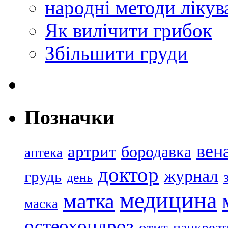
народні методи лікув
Як вилiчити грибок
Збiльшити груди
Позначки
вен
артрит
бородавка
аптека
доктор
журнал
грудь
день
медицина
матка
маска
остеохондроз
отит
панкреат