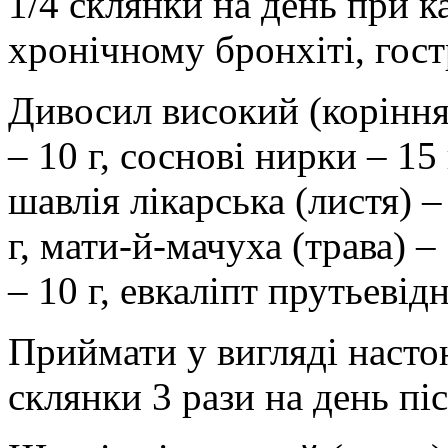
1/4 склянки на день при к
хронічному бронхіті, гос
Дивосил високий (коріння)
– 10 г, соснові нирки – 15 
шавлія лікарська (листя) – 
г, мати-й-мачуха (трава) – 
– 10 г, евкаліпт прутьевідн
Приймати у вигляді настою
склянки 3 рази на день пі