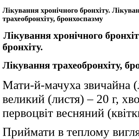
Лікування хронічного бронхіту. Лікуван
трахеобронхіту, бронхоспазму
Лікування хронічного бронхіту
бронхіту.
Лікування трахеобронхіту, бр
Мати-й-мачуха звичайна (
великий (листя) – 20 г, хв
первоцвіт весняний (квітки
Приймати в теплому вигляд