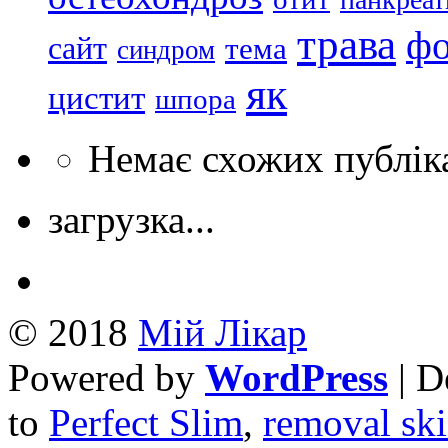
трава
ф
сайт
тема
синдром
як
цистит
шпора
Немає схожих публік
загрузка...
© 2018
Mій Лікар
Powered by
WordPress
| D
to
Perfect Slim
,
removal ski