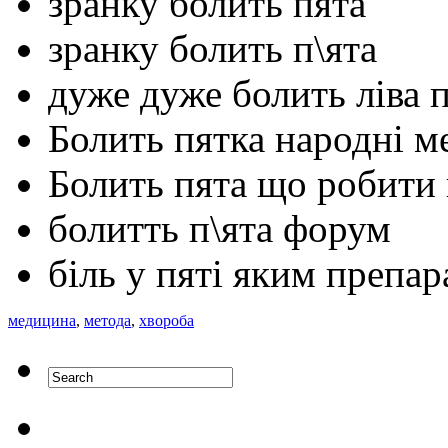
зранку болить пята
зранку болить п\ята
дуже дуже болить ліва 
Болить пятка народні м
Болить пята що робити
болитть п\ята форум
біль у пяті яким препа
медицина
,
метода
,
хвороба