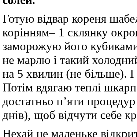
Готую відвар кореня шабель
корінням
– 1 склянку окро
заморожую його кубиками
не марлю і такий холодни
на 5 хвилин (не більше). 
Потім вдягаю теплі шкарпе
достатньо п’яти процедур
днів), щоб відчути себе к
Нехай це маленьке відкри