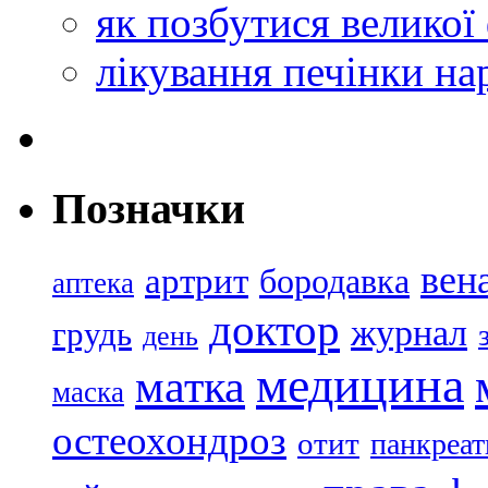
як позбутися великої
лікування печінки н
Позначки
вен
артрит
бородавка
аптека
доктор
журнал
грудь
день
медицина
матка
маска
остеохондроз
отит
панкреат