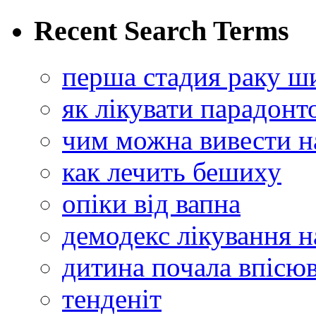
Recent Search Terms
перша стадия раку ш
як лікувати парадонт
чим можна вивести н
как лечить бешиху
опіки від вапна
демодекс лікування 
дитина почала впісю
тенденіт